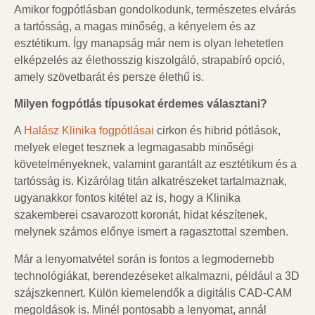
Amikor fogpótlásban gondolkodunk, természetes elvárás
a tartósság, a magas minőség, a kényelem és az
esztétikum. Így manapság már nem is olyan lehetetlen
elképzelés az élethosszig kiszolgáló, strapabíró opció,
amely szövetbarát és persze élethű is.
Milyen fogpótlás típusokat érdemes választani?
A
Halász Klinika fogpótlásai
cirkon és hibrid pótlások,
melyek eleget tesznek a legmagasabb minőségi
követelményeknek, valamint garantált az esztétikum és a
tartósság is. Kizárólag titán alkatrészeket tartalmaznak,
ugyanakkor fontos kitétel az is, hogy a Klinika
szakemberei csavarozott koronát, hidat készítenek,
melynek számos előnye ismert a ragasztottal szemben.
Már a lenyomatvétel során is fontos a legmodernebb
technológiákat, berendezéseket alkalmazni, például a 3D
szájszkennert. Külön kiemelendők a digitális CAD-CAM
megoldások is. Minél pontosabb a lenyomat, annál