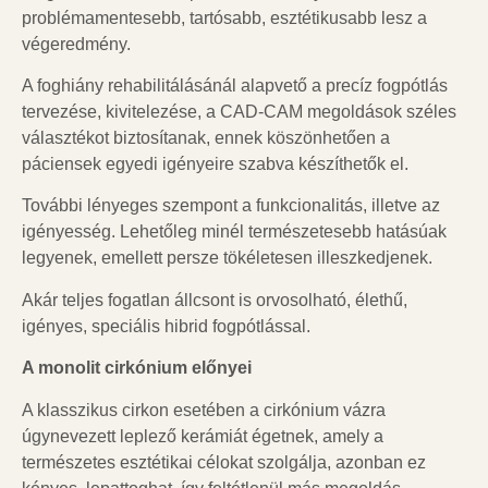
problémamentesebb, tartósabb, esztétikusabb lesz a
végeredmény.
A foghiány rehabilitálásánál alapvető a precíz fogpótlás
tervezése, kivitelezése, a CAD-CAM megoldások széles
választékot biztosítanak, ennek köszönhetően a
páciensek egyedi igényeire szabva készíthetők el.
További lényeges szempont a funkcionalitás, illetve az
igényesség. Lehetőleg minél természetesebb hatásúak
legyenek, emellett persze tökéletesen illeszkedjenek.
Akár teljes fogatlan állcsont is orvosolható, élethű,
igényes, speciális hibrid fogpótlással.
A monolit cirkónium előnyei
A klasszikus cirkon esetében a cirkónium vázra
úgynevezett leplező kerámiát égetnek, amely a
természetes esztétikai célokat szolgálja, azonban ez