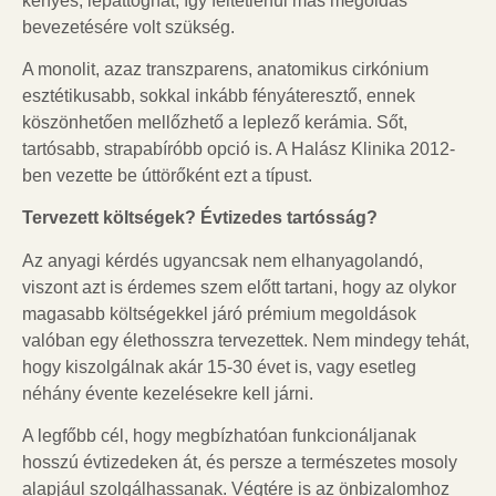
kényes, lepattoghat, így feltétlenül más megoldás
bevezetésére volt szükség.
A monolit, azaz transzparens, anatomikus cirkónium
esztétikusabb, sokkal inkább fényáteresztő, ennek
köszönhetően mellőzhető a leplező kerámia. Sőt,
tartósabb, strapabíróbb opció is. A Halász Klinika 2012-
ben vezette be úttörőként ezt a típust.
Tervezett költségek? Évtizedes tartósság?
Az anyagi kérdés ugyancsak nem elhanyagolandó,
viszont azt is érdemes szem előtt tartani, hogy az olykor
magasabb költségekkel járó prémium megoldások
valóban egy élethosszra tervezettek. Nem mindegy tehát,
hogy kiszolgálnak akár 15-30 évet is, vagy esetleg
néhány évente kezelésekre kell járni.
A legfőbb cél, hogy megbízhatóan funkcionáljanak
hosszú évtizedeken át, és persze a természetes mosoly
alapjául szolgálhassanak. Végtére is az önbizalomhoz