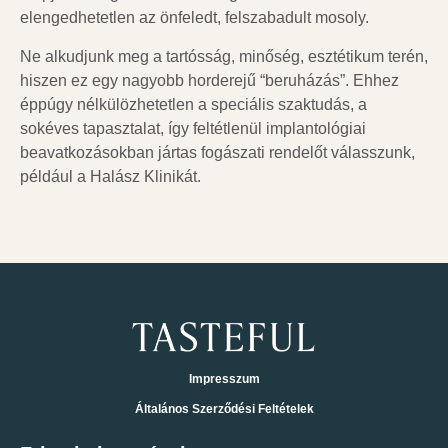
elengedhetetlen az önfeledt, felszabadult mosoly.
Ne alkudjunk meg a tartósság, minőség, esztétikum terén,
hiszen ez egy nagyobb horderejű “beruházás”. Ehhez
éppúgy nélkülözhetetlen a speciális szaktudás, a
sokéves tapasztalat, így feltétlenül implantológiai
beavatkozásokban jártas fogászati rendelőt válasszunk,
például a Halász Klinikát.
Impresszum
Általános Szerződési Feltételek