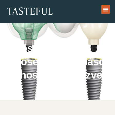
Tartós, kiváló
minőségű fogpótlások
élethosszra tervezve?