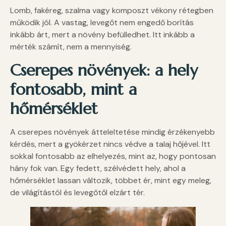
Lomb, fakéreg, szalma vagy komposzt vékony rétegben
működik jól. A vastag, levegőt nem engedő borítás
inkább árt, mert a növény befülledhet. Itt inkább a
mérték számít, nem a mennyiség.
Cserepes növények: a hely
fontosabb, mint a
hőmérséklet
A cserepes növények átteleltetése mindig érzékenyebb
kérdés, mert a gyökérzet nincs védve a talaj hőjével. Itt
sokkal fontosabb az elhelyezés, mint az, hogy pontosan
hány fok van. Egy fedett, szélvédett hely, ahol a
hőmérséklet lassan változik, többet ér, mint egy meleg,
de világítástól és levegőtől elzárt tér.