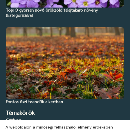
Top10 gyorsan növő örökzöld talajtakaró növény
(kategorizálva)
Fontos őszi teendők a kertben
Témakörök
Otthon
A weboldalon a minőségi felhasználói élmény érdekében
Stílus és Inspiráció