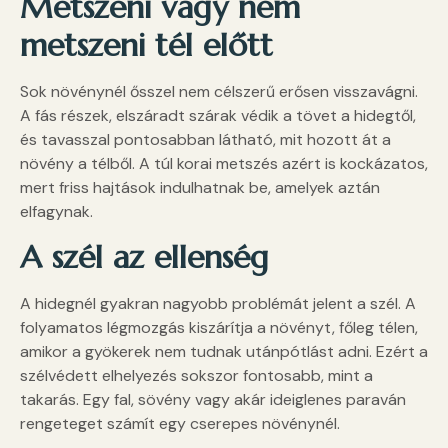
Metszeni vagy nem
metszeni tél előtt
Sok növénynél ősszel nem célszerű erősen visszavágni.
A fás részek, elszáradt szárak védik a tövet a hidegtől,
és tavasszal pontosabban látható, mit hozott át a
növény a télből. A túl korai metszés azért is kockázatos,
mert friss hajtások indulhatnak be, amelyek aztán
elfagynak.
A szél az ellenség
A hidegnél gyakran nagyobb problémát jelent a szél. A
folyamatos légmozgás kiszárítja a növényt, főleg télen,
amikor a gyökerek nem tudnak utánpótlást adni. Ezért a
szélvédett elhelyezés sokszor fontosabb, mint a
takarás. Egy fal, sövény vagy akár ideiglenes paraván
rengeteget számít egy cserepes növénynél.