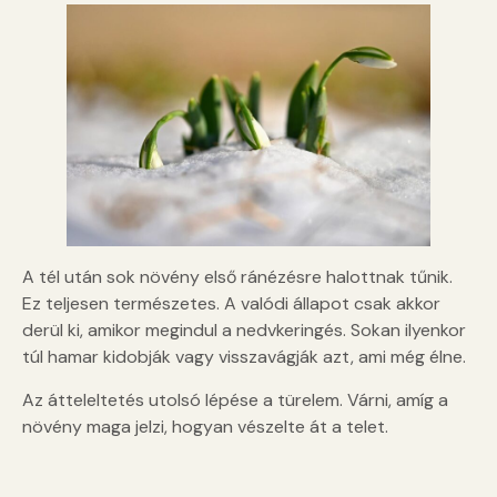
A tél után sok növény első ránézésre halottnak tűnik.
Ez teljesen természetes. A valódi állapot csak akkor
derül ki, amikor megindul a nedvkeringés. Sokan ilyenkor
túl hamar kidobják vagy visszavágják azt, ami még élne.
Az átteleltetés utolsó lépése a türelem. Várni, amíg a
növény maga jelzi, hogyan vészelte át a telet.