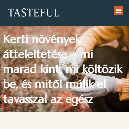
Kerti növények
átteleltetése – mi
marad kint, mi költözik
be, és mitől múlik el
tavasszal az egész