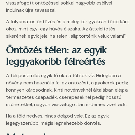
visszafogott öntözéssel sokkal nagyobb eséllyel
indulnak újra tavasszal.
A folyamatos öntözés és a meleg tér gyakran több kárt
okoz, mint egy-egy hűvös éjszaka. Az átteleltetés
sikerének egyik jele, ha télen „alig történik velük valami”.
Öntözés télen: az egyik
leggyakoribb félreértés
A téli pusztulás egyik fő oka a túl sok víz. Hidegben a
növény nem használja fel az öntözést, a gyökerek pedig
könnyen károsodnak. Kinti növényeknél általában elég a
természetes csapadék, cserepeseknél pedig hosszú
szünetekkel, nagyon visszafogottan érdemes vizet adni.
Ha a föld nedves, nincs dolgod vele. Ez az egyik
legegyszerűbb, mégis legnehezebb döntés.