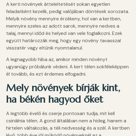
A kerti növények átteleltetését sokan egyetlen
feladatként kezelik, pedig valójában döntések sorozata.
Melyik növény mennyire érzékeny, hol van a kertben,
mennyire szeles az adott sarok, mennyire nedves a
talaj, mennyi időd és helyed van vele foglalkozni. Ezek
együtt határozzák meg, hogy egy növény tavasszal
visszatér vagy eltűnik nyomtalanul.
A legnagyobb hiba az, amikor minden növényt
ugyanúgy próbálunk védeni. A kert télen sokféleképpen
él tovább, és ezt érdemes elfogadni.
Mely növények bírják kint,
ha békén hagyod őket
A legtöbb évelő és cserje pontosan tudja, mit kell
csinálnia télen. A gond általában nem a hideg, hanem a
hirtelen váltakozás, a téli nedvesség és a szél. A kertben
lévő, több éve jól működő növényeknél az a