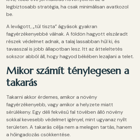
legbiztosabb stratégia, ha csak minimálisan avatkozol
be.
A levágott, „túl tiszta” ágyások gyakran
fagyérzékenyebbé válnak. A földön hagyott elszáradt
részek védelmet adnak, a talaj lassabban hűl ki, és
tavasszal is jobb állapotban lesz. Itt az átteleltetés
sokszor abból áll, hogy hagyod békében lezajlani a telet.
Mikor számít ténylegesen a
takarás
Takarni akkor érdemes, amikor a növény
fagyérzékenyebb, vagy amikor a helyzete miatt
sérülékeny. Egy déli fekvésű fal tövében álló növény
sokkal kevesebb védelmet igényel, mint ugyanaz nyílt
területen. A takarás célja nem a melegen tartás, hanem
a hőingadozás csökkentése.