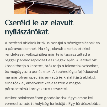
Cseréld le az elavult
nyílászárókat
A tetőtéri ablakok kritikus pontjai a hőszigetelésnek és
a páravédelemnek. Ha régi, elavult szerkezetekkel
rendelkezel, valószínűleg már te is tapasztaltad a
reggeli páralecsapódást az üvegek alján. A lefolyó víz
károsíthatja a keretet, átáztatja a falcsatlakozásokat,
és megágyaz a penésznek. A technológia fejlődésével
ma már olyan speciális anyagú és kialakítású ablakok
érhetőek el, amelyeket kifejezetten a magas
páratartalmú környezetre terveztek.
Amikor ablakcserében gondolkodsz, figyelembe kell
venned az adott helyiség funkcióját. Egy fürdőszobába