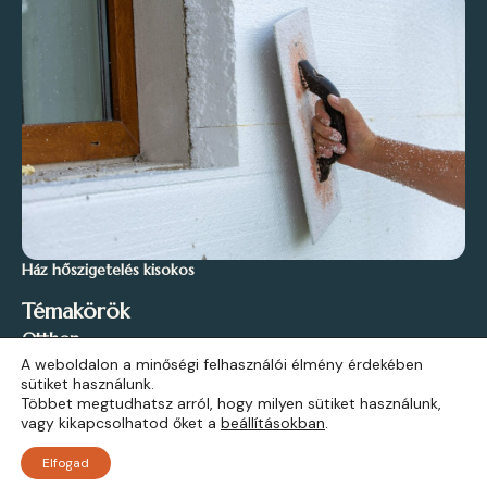
Ház hőszigetelés kisokos
Témakörök
Otthon
A weboldalon a minőségi felhasználói élmény érdekében
Stílus és Inspiráció
sütiket használunk.
Kert és Szabadidő
Többet megtudhatsz arról, hogy milyen sütiket használunk,
vagy kikapcsolhatod őket a
beállításokban
.
Építkezés
Elfogad