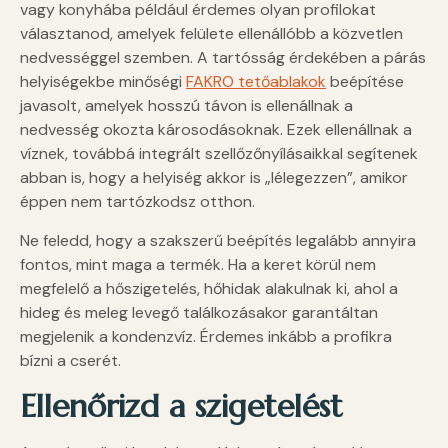
vagy konyhába például érdemes olyan profilokat
választanod, amelyek felülete ellenállóbb a közvetlen
nedvességgel szemben. A tartósság érdekében a párás
helyiségekbe minőségi
FAKRO tetőablakok
beépítése
javasolt, amelyek hosszú távon is ellenállnak a
nedvesség okozta károsodásoknak. Ezek ellenállnak a
víznek, továbbá integrált szellőzőnyílásaikkal segítenek
abban is, hogy a helyiség akkor is „lélegezzen”, amikor
éppen nem tartózkodsz otthon.
Ne feledd, hogy a szakszerű beépítés legalább annyira
fontos, mint maga a termék. Ha a keret körül nem
megfelelő a hőszigetelés, hőhidak alakulnak ki, ahol a
hideg és meleg levegő találkozásakor garantáltan
megjelenik a kondenzvíz. Érdemes inkább a profikra
bízni a cserét.
Ellenőrizd a szigetelést