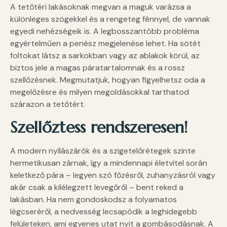
A tetőtéri lakásoknak megvan a maguk varázsa a
különleges szögekkel és a rengeteg fénnyel, de vannak
egyedi nehézségeik is. A legbosszantóbb probléma
egyértelműen a penész megjelenése lehet. Ha sötét
foltokat látsz a sarkokban vagy az ablakok körül, az
biztos jele a magas páratartalomnak és a rossz
szellőzésnek. Megmutatjuk, hogyan figyelhetsz oda a
megelőzésre és milyen megoldásokkal tarthatod
szárazon a tetőtért.
Szellőztess rendszeresen!
A modern nyílászárók és a szigetelőrétegek szinte
hermetikusan zárnak, így a mindennapi életvitel során
keletkező pára – legyen szó főzésről, zuhanyzásról vagy
akár csak a kilélegzett levegőről – bent reked a
lakásban. Ha nem gondoskodsz a folyamatos
légcseréről, a nedvesség lecsapódik a leghidegebb
felületeken, ami egyenes utat nyit a gombásodásnak. A