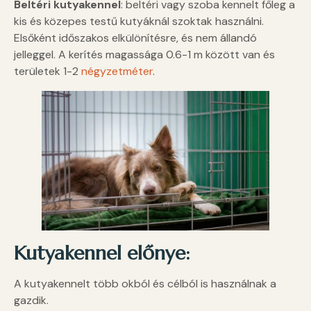
Beltéri kutyakennel
: beltéri vagy szoba kennelt főleg a
kis és közepes testű kutyáknál szoktak használni.
Elsőként időszakos elkülönítésre, és nem állandó
jelleggel. A kerítés magassága 0.6-1 m között van és
területek 1-2
négyzetméter
.
Kutyakennel előnye:
A kutyakennelt több okból és célból is használnak a
gazdik.