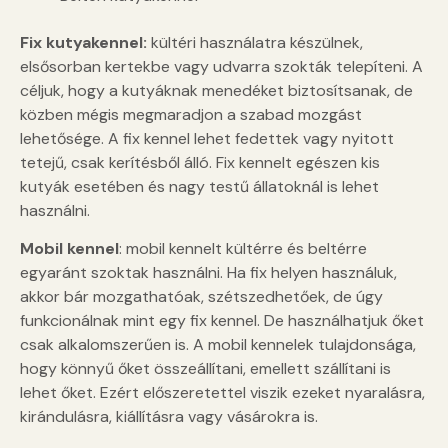
Fix kutyakennel:
kültéri használatra készülnek,
elsősorban kertekbe vagy udvarra szokták telepíteni. A
céljuk, hogy a kutyáknak menedéket biztosítsanak, de
közben mégis megmaradjon a szabad mozgást
lehetősége. A fix kennel lehet fedettek vagy nyitott
tetejű, csak kerítésből álló. Fix kennelt egészen kis
kutyák esetében és nagy testű állatoknál is lehet
használni.
Mobil kennel
: mobil kennelt kültérre és beltérre
egyaránt szoktak használni. Ha fix helyen használuk,
akkor bár mozgathatóak, szétszedhetőek, de úgy
funkcionálnak mint egy fix kennel. De használhatjuk őket
csak alkalomszerűen is. A mobil kennelek tulajdonsága,
hogy könnyű őket összeállítani, emellett szállítani is
lehet őket. Ezért előszeretettel viszik ezeket nyaralásra,
kirándulásra, kiállításra vagy vásárokra is.