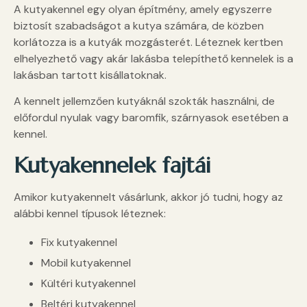
A kutyakennel egy olyan építmény, amely egyszerre
biztosít szabadságot a kutya számára, de közben
korlátozza is a kutyák mozgásterét. Léteznek kertben
elhelyezhető vagy akár lakásba telepíthető kennelek is a
lakásban tartott kisállatoknak.
A kennelt jellemzően kutyáknál szokták használni, de
előfordul nyulak vagy baromfik, szárnyasok esetében a
kennel.
Kutyakennelek fajtái
Amikor kutyakennelt vásárlunk, akkor jó tudni, hogy az
alábbi kennel típusok léteznek:
Fix kutyakennel
Mobil kutyakennel
Kültéri kutyakennel
Beltéri kutyakennel