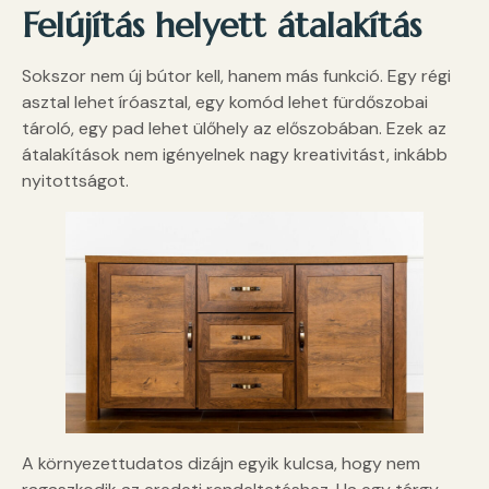
Felújítás helyett átalakítás
Sokszor nem új bútor kell, hanem más funkció. Egy régi
asztal lehet íróasztal, egy komód lehet fürdőszobai
tároló, egy pad lehet ülőhely az előszobában. Ezek az
átalakítások nem igényelnek nagy kreativitást, inkább
nyitottságot.
A környezettudatos dizájn egyik kulcsa, hogy nem