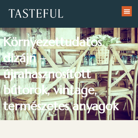
Környezettudatos
dizájn –
újrahasznosított
bútorok, vintage,
természetes anyagok