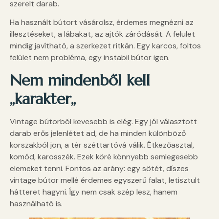
szerelt darab.
Ha használt bútort vásárolsz, érdemes megnézni az
illesztéseket, a lábakat, az ajtók záródását. A felület
mindig javítható, a szerkezet ritkán. Egy karcos, foltos
felület nem probléma, egy instabil bútor igen.
Nem mindenből kell
„karakter
„
Vintage bútorból kevesebb is elég. Egy jól választott
darab erős jelenlétet ad, de ha minden különböző
korszakból jön, a tér széttartóvá válik. Étkezőasztal,
komód, karosszék. Ezek köré könnyebb semlegesebb
elemeket tenni. Fontos az arány: egy sötét, díszes
vintage bútor mellé érdemes egyszerű falat, letisztult
hátteret hagyni. Így nem csak szép lesz, hanem
használható is.