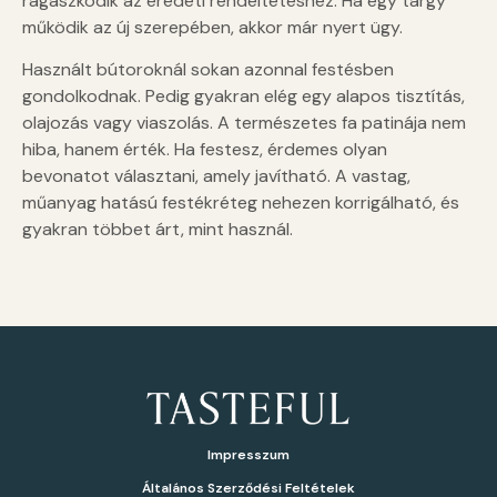
ragaszkodik az eredeti rendeltetéshez. Ha egy tárgy
működik az új szerepében, akkor már nyert ügy.
Használt bútoroknál sokan azonnal festésben
gondolkodnak. Pedig gyakran elég egy alapos tisztítás,
olajozás vagy viaszolás. A természetes fa patinája nem
hiba, hanem érték. Ha festesz, érdemes olyan
bevonatot választani, amely javítható. A vastag,
műanyag hatású festékréteg nehezen korrigálható, és
gyakran többet árt, mint használ.
Impresszum
Általános Szerződési Feltételek