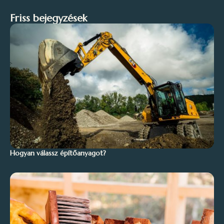
Friss bejegyzések
Hogyan válassz építőanyagot?