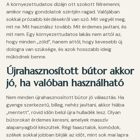
A környezettudatos dizájn ott szokott félremenni,
amikor nagy gondolatok szintjén ragad. Valójában
sokkal prózaibb kérdésekről van szó. Mit vegyél meg,
mit ne. Mit használsz tovább. Mit érdemes javítani, és
mit nem. Egy környezettudatos lakás nem attól az,
hogy minden „zöld”, hanem attól, hogy kevesebb új
dologra van szüksége, és azok hosszabb ideig
működnek benne.
Újrahasznosított bútor akkor
jó, ha valóban használható
Nem minden újrahasznosított bútor jó választás. Ha
gyenge szerkezetű, billeg, nehéz javítani, akkor hiába
„mentett”, rövid időn belül újra hulladék lesz. Olyan
bútorokat érdemes keresni, amelyek masszív
alapanyagból készültek. Régi faasztalok, komódok,
székek sokkal jobban bírják az időt, mint sok mai lapra