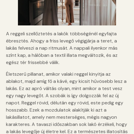
A reggeli szellőztetés a lakók többségénél egyfajta
ébresztés. Ahogy a friss levegő végigjárja a teret, a
lakás felveszi a nap ritmusát. A nappali ilyenkor más
színt kap, a hálóban a textil illata megváltozik, és az
egész tér frissebbé válik.
Életszerű pillanat, amikor valaki reggel kinyitja az
ablakot, majd amíg fő a kávé, egy kicsit hűvösebb lesz a
lakás. Ez az apró váltás olyan, mint amikor a test vesz
egy nagy levegőt. A szobák is így dolgozzák fel az új
napot. Reggel rövid, délután egy rövid, este pedig egy
hosszabb. Ezek a mozdulatok alakítják ki azt a
lakásillatot, amely nem mesterséges, mégis nagyon
karakteres. A tavaszi időszakban sok lakó érzékeli, hogy
a lakás levegője új életre kel. Ez a természetes illatosítás