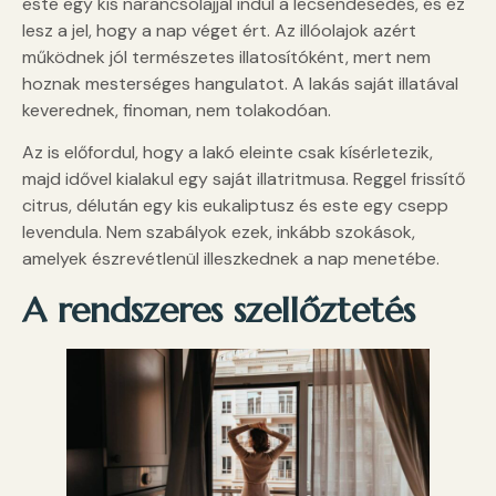
este egy kis narancsolajjal indul a lecsendesedés, és ez
lesz a jel, hogy a nap véget ért. Az illóolajok azért
működnek jól természetes illatosítóként, mert nem
hoznak mesterséges hangulatot. A lakás saját illatával
keverednek, finoman, nem tolakodóan.
Az is előfordul, hogy a lakó eleinte csak kísérletezik,
majd idővel kialakul egy saját illatritmusa. Reggel frissítő
citrus, délután egy kis eukaliptusz és este egy csepp
levendula. Nem szabályok ezek, inkább szokások,
amelyek észrevétlenül illeszkednek a nap menetébe.
A rendszeres szellőztetés