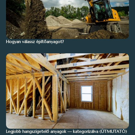
Hogyan válassz építőanyagot?
Legjobb hangszigetelő anyagok — kategorizálva (ÚTMUTATÓ)