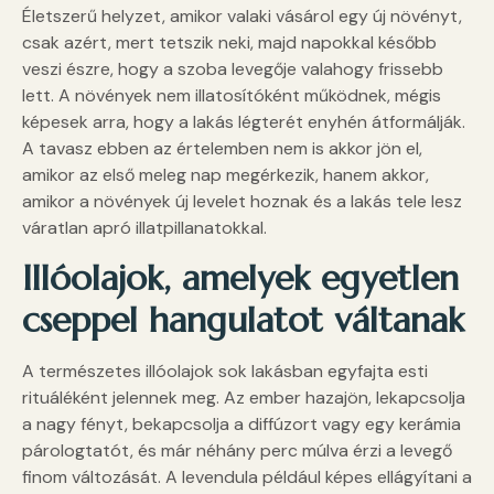
Életszerű helyzet, amikor valaki vásárol egy új növényt,
csak azért, mert tetszik neki, majd napokkal később
veszi észre, hogy a szoba levegője valahogy frissebb
lett. A növények nem illatosítóként működnek, mégis
képesek arra, hogy a lakás légterét enyhén átformálják.
A tavasz ebben az értelemben nem is akkor jön el,
amikor az első meleg nap megérkezik, hanem akkor,
amikor a növények új levelet hoznak és a lakás tele lesz
váratlan apró illatpillanatokkal.
Illóolajok, amelyek egyetlen
cseppel hangulatot váltanak
A természetes illóolajok sok lakásban egyfajta esti
rituáléként jelennek meg. Az ember hazajön, lekapcsolja
a nagy fényt, bekapcsolja a diffúzort vagy egy kerámia
párologtatót, és már néhány perc múlva érzi a levegő
finom változását. A levendula például képes ellágyítani a