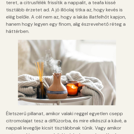
teret, a citrusfélék frissítik a nappalit, a teafa kissé
tisztább érzetet ad. A jó illóolaj titka az, hogy kevés is
elég belőle. A cél nem az, hogy a lakás illatfelhőt kapjon,
hanem hogy legyen egy finom, alig észrevehető réteg a
háttérben.
Életszerű pillanat, amikor valaki reggel egyetlen csepp
citromolajat tesz a diffúzorba, és mire elkészül a kávé, a
nappali levegője kicsit tisztábbnak tűnik. Vagy amikor