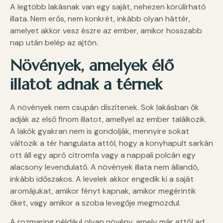
A legtöbb lakásnak van egy saját, nehezen körülírható
illata. Nem erős, nem konkrét, inkább olyan háttér,
amelyet akkor vesz észre az ember, amikor hosszabb
nap után belép az ajtón.
Növények, amelyek élő
illatot adnak a térnek
A növények nem csupán díszítenek. Sok lakásban ők
adják az első finom illatot, amellyel az ember találkozik.
A lakók gyakran nem is gondolják, mennyire sokat
változik a tér hangulata attól, hogy a konyhapult sarkán
ott áll egy apró citromfa vagy a nappali polcán egy
alacsony levendulatő. A növények illata nem állandó,
inkább időszakos. A levelek akkor engedik ki a saját
aromájukat, amikor fényt kapnak, amikor megérintik
őket, vagy amikor a szoba levegője megmozdul.
A rozmaring például olyan növény, amely már attól ad