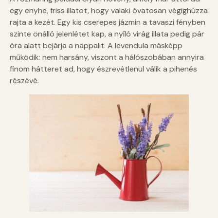
egy enyhe, friss illatot, hogy valaki óvatosan végighúzza
rajta a kezét. Egy kis cserepes jázmin a tavaszi fényben
szinte önálló jelenlétet kap, a nyíló virág illata pedig pár
óra alatt bejárja a nappalit. A levendula másképp
működik: nem harsány, viszont a hálószobában annyira
finom hátteret ad, hogy észrevétlenül válik a pihenés
részévé.