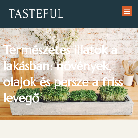
Természetes illatok a
lakásban: növények,
olajok és persze a friss
levegő