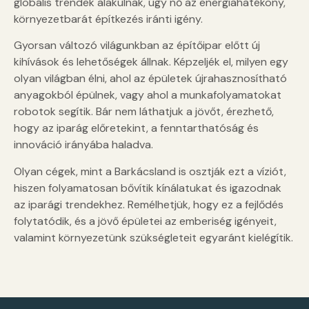
globális trendek alakulnak, úgy nő az energiahatékony,
környezetbarát építkezés iránti igény.
Gyorsan változó világunkban az építőipar előtt új
kihívások és lehetőségek állnak. Képzeljék el, milyen egy
olyan világban élni, ahol az épületek újrahasznosítható
anyagokból épülnek, vagy ahol a munkafolyamatokat
robotok segítik. Bár nem láthatjuk a jövőt, érezhető,
hogy az iparág előretekint, a fenntarthatóság és
innováció irányába haladva.
Olyan cégek, mint a Barkácsland is osztják ezt a víziót,
hiszen folyamatosan bővítik kínálatukat és igazodnak
az iparági trendekhez. Remélhetjük, hogy ez a fejlődés
folytatódik, és a jövő épületei az emberiség igényeit,
valamint környezetünk szükségleteit egyaránt kielégítik.