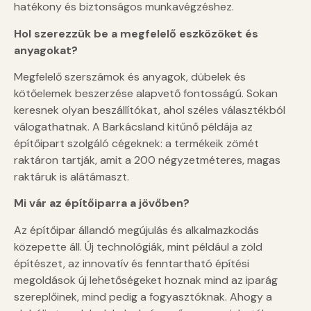
hatékony és biztonságos munkavégzéshez.
Hol szerezzük be a megfelelő eszközöket és
anyagokat?
Megfelelő szerszámok és anyagok, dübelek és
kötőelemek beszerzése alapvető fontosságú. Sokan
keresnek olyan beszállítókat, ahol széles választékból
válogathatnak. A Barkácsland kitűnő példája az
építőipart szolgáló cégeknek: a termékeik zömét
raktáron tartják, amit a 200 négyzetméteres, magas
raktáruk is alátámaszt.
Mi vár az építőiparra a jövőben?
Az építőipar állandó megújulás és alkalmazkodás
közepette áll. Új technológiák, mint például a zöld
építészet, az innovatív és fenntartható építési
megoldások új lehetőségeket hoznak mind az iparág
szereplőinek, mind pedig a fogyasztóknak. Ahogy a