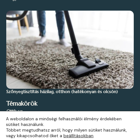
Szőnyegtisztítás házilag, otthon (hatékonyan és olcsón)
Témakörök
Otthon
A weboldalon a minőségi felhasználói élmény érdekében
Stílus és Inspiráció
sütiket használunk.
Kert és Szabadidő
Többet megtudhatsz arról, hogy milyen sütiket használunk,
vagy kikapcsolhatod őket a
beállításokban
.
Építkezés