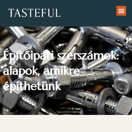
Építőipari szerszámok:
alapok, amikre
építhetünk