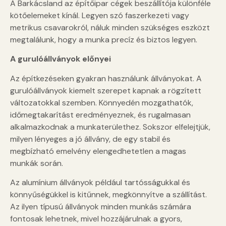
A Barkácsland az építőipar cégek beszállítója különféle
kötőelemeket kínál. Legyen szó faszerkezeti vagy
metrikus csavarokról, náluk minden szükséges eszközt
megtalálunk, hogy a munka precíz és biztos legyen.
A gurulóállványok előnyei
Az építkezéseken gyakran használunk állványokat. A
gurulóállványok kiemelt szerepet kapnak a rögzített
változatokkal szemben. Könnyedén mozgathatók,
időmegtakarítást eredményeznek, és rugalmasan
alkalmazkodnak a munkaterülethez. Sokszor elfelejtjük,
milyen lényeges a jó állvány, de egy stabil és
megbízható emelvény elengedhetetlen a magas
munkák során.
Az alumínium állványok például tartósságukkal és
könnyűségükkel is kitűnnek, megkönnyítve a szállítást.
Az ilyen típusú állványok minden munkás számára
fontosak lehetnek, mivel hozzájárulnak a gyors,