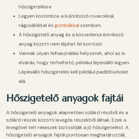
hőszigetelésre.
Legyen közömbös a különböző rovarokkal,
rágcsálókkal és
gombákkal
szemben.
A hőszigetelő anyag és a közvetlenül érintkező
anyag között nem léphet fel korrózió.
Vannak olyan felhasználási helyzetek, ahol az is
elvárás, hogy terhelhető, például lépésálló legyen.
Lépésálló hőszigetelés kell például padlóburkolat
alá.
Hőszigetelő anyagok fajtái
A hőszigetelő anyagok alapvetően szilárd részből és a
szilárd részek közötti levegős részekből állnak. Ezek a
levegővel telt rekeszek biztosítják a jó hőszigetelést. A
hőszigetelő anyagok fajtái pontosan meghatározzák,