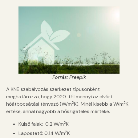
Forrás: Freepik
A KNE szabályozás szerkezet típusonként
meghatározza, hogy 2020-tól mennyi az elvárt
2
2
hőátbocsátási tényező (W/m
K). Minél kisebb a W/m
K
értéke, annál nagyobb a hőszigetelés mértéke.
2
Külső falak: 0,2 W/m
K
2
Lapostető: 0,14 W/m
K