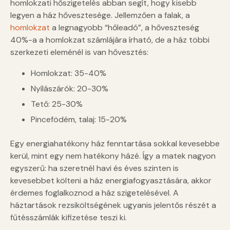
homlokzati hőszigetelés abban segít, hogy kisebb
legyen a ház hővesztesége. Jellemzően a falak, a
homlokzat
a legnagyobb “hőleadó”, a hőveszteség
40%-a a homlokzat számlájára írható, de a ház többi
szerkezeti eleménél is van hővesztés:
Homlokzat: 35-40%
Nyílászárók: 20-30%
Tető: 25-30%
Pincefödém, talaj: 15-20%
Egy energiahatékony ház fenntartása sokkal kevesebbe
kerül, mint egy nem hatékony házé. Így a matek nagyon
egyszerű: ha szeretnél havi és éves szinten is
kevesebbet költeni a ház energiafogyasztására, akkor
érdemes foglalkoznod a ház szigetelésével. A
háztartások rezsiköltségének ugyanis jelentős részét a
fűtésszámlák kifizetése teszi ki.