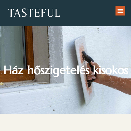
Ház hőszigetelés kisokos