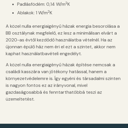
2
Padlásfödém: 0,14 W/m
K
2
Ablakok: 1 W/m
K
A közel nulla energiaigényű házak energia besorolása a
BB osztálynak megfelelő, ez lesz a minimálisan elvárt a
2020-as évtől kezdődő használatba vételnél. Ha az
újonnan épülő ház nem éri el ezt a szintet, akkor nem
kaphat használatbavételi engedélyt.
A közel nulla energiaigényű házak építése nemcsak a
családi kasszára van jótékony hatással, hanem a
környezetvédelemre is. Így egyéni és társadalmi szinten
is nagyon fontos ez az irányvonal, mivel
gazdaságosabbá és fenntarthatóbbá teszi az
üzemeltetést.