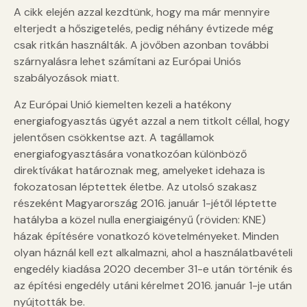
A cikk elején azzal kezdtünk, hogy ma már mennyire
elterjedt a hőszigetelés, pedig néhány évtizede még
csak ritkán használták. A jövőben azonban további
szárnyalásra lehet számítani az Európai Uniós
szabályozások miatt.
Az Európai Unió kiemelten kezeli a hatékony
energiafogyasztás ügyét azzal a nem titkolt céllal, hogy
jelentősen csökkentse azt. A tagállamok
energiafogyasztására vonatkozóan különböző
direktívákat határoznak meg, amelyeket idehaza is
fokozatosan léptettek életbe. Az utolsó szakasz
részeként Magyarország 2016. január 1-jétől léptette
hatályba a közel nulla energiaigényű (röviden: KNE)
házak építésére vonatkozó követelményeket. Minden
olyan háznál kell ezt alkalmazni, ahol a használatbavételi
engedély kiadása 2020 december 31-e után történik és
az építési engedély utáni kérelmet 2016. január 1-je után
nyújtották be.