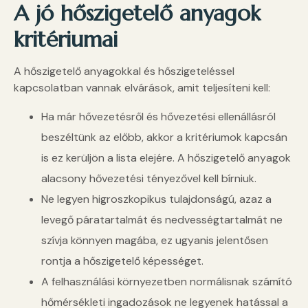
A jó hőszigetelő anyagok
kritériumai
A hőszigetelő anyagokkal és hőszigeteléssel
kapcsolatban vannak elvárások, amit teljesíteni kell:
Ha már hővezetésről és hővezetési ellenállásról
beszéltünk az előbb, akkor a kritériumok kapcsán
is ez kerüljön a lista elejére. A hőszigetelő anyagok
alacsony hővezetési tényezővel kell bírniuk.
Ne legyen higroszkopikus tulajdonságú, azaz a
levegő páratartalmát és nedvességtartalmát ne
szívja könnyen magába, ez ugyanis jelentősen
rontja a hőszigetelő képességet.
A felhasználási környezetben normálisnak számító
hőmérsékleti ingadozások ne legyenek hatással a