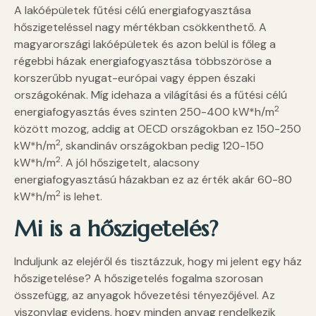
A lakóépületek fűtési célú energiafogyasztása
hőszigeteléssel nagy mértékban csökkenthető. A
magyarországi lakóépületek és azon belül is főleg a
régebbi házak energiafogyasztása többszöröse a
korszerűbb nyugat-európai vagy éppen északi
országokénak. Míg idehaza a világítási és a fűtési célú
2
energiafogyasztás éves szinten 250-400 kW*h/m
között mozog, addig at OECD országokban ez 150-250
2
kW*h/m
, skandináv országokban pedig 120-150
2
kW*h/m
. A jól hőszigetelt, alacsony
energiafogyasztású házakban ez az érték akár 60-80
2
kW*h/m
is lehet.
Mi is a hőszigetelés?
Induljunk az elejéről és tisztázzuk, hogy mi jelent egy ház
hőszigetelése? A hőszigetelés fogalma szorosan
összefügg, az anyagok hővezetési tényezőjével. Az
viszonylag evidens, hogy minden anyag rendelkezik