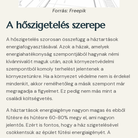
Forrás: Freepik
A hőszigetelés szerepe
A hőszigetelés szorosan összefügg a háztartások
energiafogyasztásával. Azok a házak, amelyek
energiahatékonyság szempontjából hagynak némi
kívánnivalót maguk után, azok környezetvédelmi
szempontból komoly terhelést jelentenek a
környezetünkre. Ha a környezet védelme nem is érdekel
mindenkit, akkor remélhetőleg a másik szempont már
megragadja a figyelmet. Ez pedig nem más mint a
családi költségvetés.
A háztartások energiaigénye nagyon magas és ebből
fűtésre és hűtésre 60-80% megy el, ami nagyon
jelentős. Ezért is fontos, hogy a ház szigetelésével
csökkentsük az épület fűtési energiaigényét. A