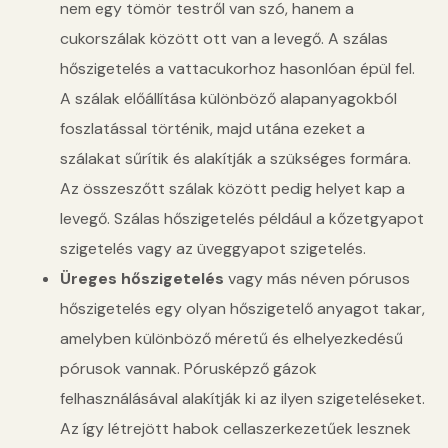
nem egy tömör testről van szó, hanem a
cukorszálak között ott van a levegő. A szálas
hőszigetelés a vattacukorhoz hasonlóan épül fel.
A szálak előállítása különböző alapanyagokból
foszlatással történik, majd utána ezeket a
szálakat sűrítik és alakítják a szükséges formára.
Az összeszőtt szálak között pedig helyet kap a
levegő. Szálas hőszigetelés például a kőzetgyapot
szigetelés vagy az üveggyapot szigetelés.
Üreges hőszigetelés
vagy más néven pórusos
hőszigetelés egy olyan hőszigetelő anyagot takar,
amelyben különböző méretű és elhelyezkedésű
pórusok vannak. Pórusképző gázok
felhasználásával alakítják ki az ilyen szigeteléseket.
Az így létrejött habok cellaszerkezetűek lesznek