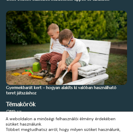
Gyermekbarát kert – hogyan alakíts ki valóban használható
teret játszáshoz
Témakörök
Otthon
A weboldalon a minőségi felhasználói élmény érdekében
Stílus és Inspiráció
sütiket használunk.
Kert és Szabadidő
Többet megtudhatsz arról, hogy milyen sütiket használunk,