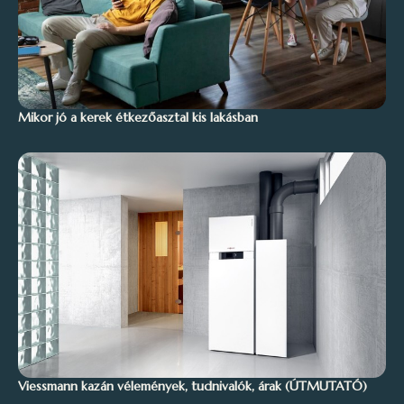
Mikor jó a kerek étkezőasztal kis lakásban
Viessmann kazán vélemények, tudnivalók, árak (ÚTMUTATÓ)