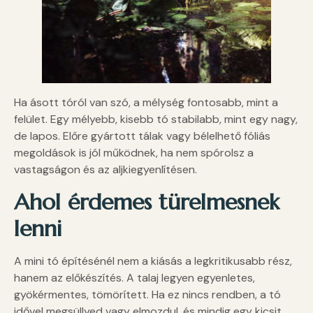
Ha ásott tóról van szó, a mélység fontosabb, mint a
felület. Egy mélyebb, kisebb tó stabilabb, mint egy nagy,
de lapos. Előre gyártott tálak vagy bélelhető fóliás
megoldások is jól működnek, ha nem spórolsz a
vastagságon és az aljkiegyenlítésen.
Ahol érdemes türelmesnek
lenni
A mini tó építésénél nem a kiásás a legkritikusabb rész,
hanem az előkészítés. A talaj legyen egyenletes,
gyökérmentes, tömörített. Ha ez nincs rendben, a tó
idővel megsüllyed vagy elmozdul, és mindig egy kicsit