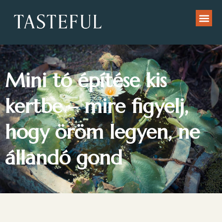
Mini tó építése kis
kertbe – mire figyelj,
hogy öröm legyen, ne
állandó gond