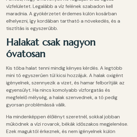
vízfelületet. Legalább a víz felének szabadon kell
maradnia. A gyökérzetet érdemes külön kosárban
elhelyezni, így kordában tartható a növekedés, és a
tisztítás is egyszerűbb.
Halakat csak nagyon
óvatosan
Kis tóba halat tenni mindig kényes kérdés. A legtöbb
mini tó egyszerűen túl kicsi hozzájuk. A halak oxigént
igényelnek, szennyezik a vizet, és hamar felborítják az
egyensúlyt. Ha nincs komolyabb vízforgatás és
megfelelő mélység, a halak szenvednek, a tó pedig
gyorsan problémássá válik.
Ha mindenképpen élőlényt szeretnél, sokkal jobban
működnek a vízi rovarok, békák időszakos megjelenése.
Ezek maguktól érkeznek, és nem igényelnek külön