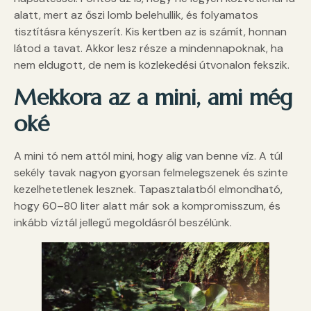
alatt, mert az őszi lomb belehullik, és folyamatos
tisztításra kényszerít. Kis kertben az is számít, honnan
látod a tavat. Akkor lesz része a mindennapoknak, ha
nem eldugott, de nem is közlekedési útvonalon fekszik.
Mekkora az a mini, ami még
oké
A mini tó nem attól mini, hogy alig van benne víz. A túl
sekély tavak nagyon gyorsan felmelegszenek és szinte
kezelhetetlenek lesznek. Tapasztalatból elmondható,
hogy 60–80 liter alatt már sok a kompromisszum, és
inkább víztál jellegű megoldásról beszélünk.