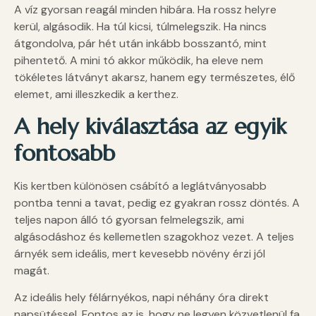
A víz gyorsan reagál minden hibára. Ha rossz helyre
kerül, algásodik. Ha túl kicsi, túlmelegszik. Ha nincs
átgondolva, pár hét után inkább bosszantó, mint
pihentető. A mini tó akkor működik, ha eleve nem
tökéletes látványt akarsz, hanem egy természetes, élő
elemet, ami illeszkedik a kerthez.
A hely kiválasztása az egyik
fontosabb
Kis kertben különösen csábító a leglátványosabb
pontba tenni a tavat, pedig ez gyakran rossz döntés. A
teljes napon álló tó gyorsan felmelegszik, ami
algásodáshoz és kellemetlen szagokhoz vezet. A teljes
árnyék sem ideális, mert kevesebb növény érzi jól
magát.
Az ideális hely félárnyékos, napi néhány óra direkt
napsütéssel. Fontos az is, hogy ne legyen közvetlenül fa