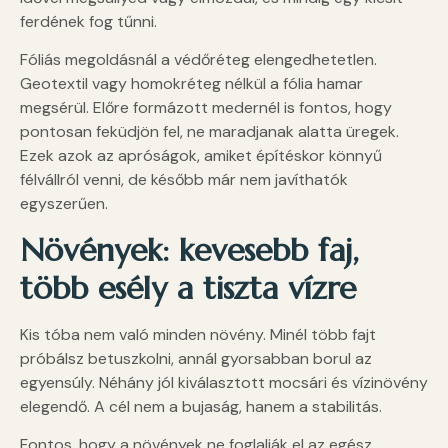
ferdének fog tűnni.
Fóliás megoldásnál a védőréteg elengedhetetlen.
Geotextil vagy homokréteg nélkül a fólia hamar
megsérül. Előre formázott medernél is fontos, hogy
pontosan feküdjön fel, ne maradjanak alatta üregek.
Ezek azok az apróságok, amiket építéskor könnyű
félvállról venni, de később már nem javíthatók
egyszerűen.
Növények: kevesebb faj,
több esély a tiszta vízre
Kis tóba nem való minden növény. Minél több fajt
próbálsz betuszkolni, annál gyorsabban borul az
egyensúly. Néhány jól kiválasztott mocsári és vízinövény
elegendő. A cél nem a bujaság, hanem a stabilitás.
Fontos, hogy a növények ne foglalják el az egész