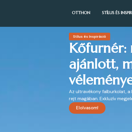
OTTHON
STÍLUS ÉS INSP
Stílus és Inspiráció
Kőfurnér: 
ajánlott, m
véleménye
Az ultravékony falburkolat, a
rejt magában. Exkluzív megjel
Elolvasom!