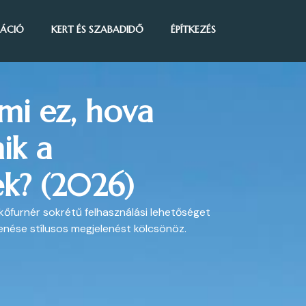
IRÁCIÓ
KERT ÉS SZABADIDŐ
ÉPÍTKEZÉS
mi ez, hova
ik a
k? (2026)
 kőfurnér sokrétű felhasználási lehetőséget
enése stílusos megjelenést kölcsönöz.