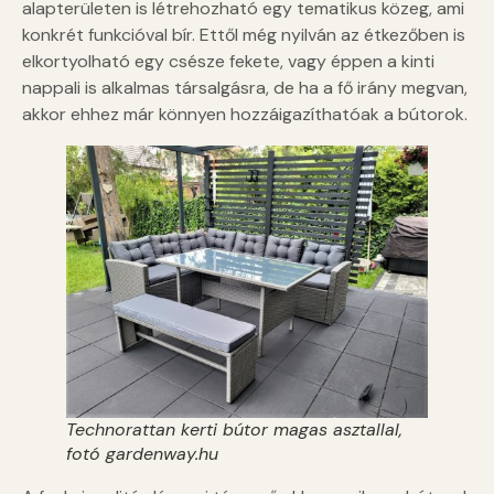
alapterületen is létrehozható egy tematikus közeg, ami
konkrét funkcióval bír. Ettől még nyilván az étkezőben is
elkortyolható egy csésze fekete, vagy éppen a kinti
nappali is alkalmas társalgásra, de ha a fő irány megvan,
akkor ehhez már könnyen hozzáigazíthatóak a bútorok.
Technorattan kerti bútor magas asztallal,
fotó gardenway.hu