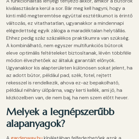
A funkcionalitás lényegi tényező akkor, amikor a bútorok
kiválasztására kerül a sor. Bár meg kell hagyni, hogy a
kinti miliő megteremtése egyúttal esztétikumot is érintő
változás, ez vitathatatlan, ugyanakkor a mindennapi
elégedettség egyik záloga a maradéktalan helytállás.
Ehhez pedig száz százalékos praktikumra van szükség.
A kombinálható, nem egyszer multifunkciós bútorok
eleve optimális feltételeket biztosítanak, lévén többféle
módon élvezhetőek az általuk garantált előnyök.
Ugyanakkor kis alapterületen különösen sokat jelent, ha
az adott bútor, például pad, szék, fotel, rejtett
rekesszel is rendelkezik, ahova ez-az bepakolható,
például néhány ülőpárna, vagy kerti kellék, ami jó, ha
kézközelben van, de nem baj, ha nem szem előtt hever.
Melyek a legnépszerűbb
alapanyagok?
A
gardenway.hu
kínálatában felfedezhetőek azok a