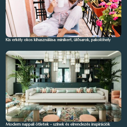
Kis erkély okos kihasználása: minikert, ülősarok, pakolóhely
Modern nappali ötletek – színek és elrendezés inspirációk