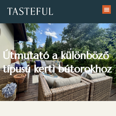
Útmutató a különböző
típusú kerti bútorokhoz