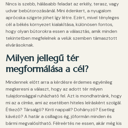
Nincs is szebb, hálásabb feladat az erkély, terasz, vagy
udvar bebútorozásánál. Mini édenkert, a nyugalom
aprócska szigete jöhet így létre. Ezért, mivel tényleges
cél a békés környezet kialakítása, különösen fontos,
hogy olyan bútorokra essen a választás, amik minden
tekintetben megfelelnek a velük szemben támasztott
elvárásoknak.
Milyen jellegű tér
megformálása a cél?
Mindennek előtt arra a kérdésre érdemes egyénileg
megkeresni a választ, hogy az adott tér milyen
tulajdonsággal ruházható fel. Azt is mondhatnánk, hogy
mi az a címke, ami az esetében hiteles leírásként szolgál.
Étkező? Társalgó? Kinti nappali? Dohányzó? Esetleg
kávézó? A határ a csillagos ég, jóformán minden és
bármi megvalósítható. Félreértés ne essen, akár még kis