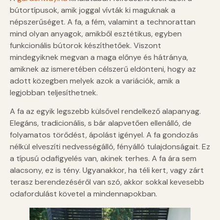
bútortípusok, amik joggal vívták ki maguknak a
népszerűséget. A fa, a fém, valamint a technorattan
mind olyan anyagok, amikből esztétikus, egyben
funkcionális bútorok készíthetőek. Viszont
mindegyiknek megvan a maga előnye és hátránya,
amiknek az ismeretében célszerű eldönteni, hogy az
adott közegben melyek azok a variációk, amik a
legjobban teljesíthetnek.
A fa az egyik legszebb külsővel rendelkező alapanyag.
Elegáns, tradicionális, s bár alapvetően ellenálló, de
folyamatos törődést, ápolást igényel. A fa gondozás
nélkül elveszíti nedvességálló, fényálló tulajdonságait. Ez
a típusú odafigyelés van, akinek terhes. A fa ára sem
alacsony, ez is tény. Ugyanakkor, ha téli kert, vagy zárt
terasz berendezéséről van szó, akkor sokkal kevesebb
odafordulást követel a mindennapokban.