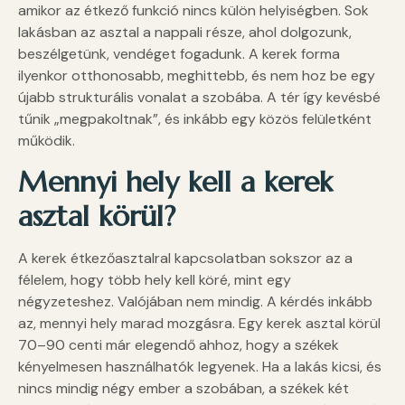
amikor az étkező funkció nincs külön helyiségben. Sok
lakásban az asztal a nappali része, ahol dolgozunk,
beszélgetünk, vendéget fogadunk. A kerek forma
ilyenkor otthonosabb, meghittebb, és nem hoz be egy
újabb strukturális vonalat a szobába. A tér így kevésbé
tűnik „megpakoltnak”, és inkább egy közös felületként
működik.
Mennyi hely kell a kerek
asztal körül?
A kerek étkezőasztalral kapcsolatban sokszor az a
félelem, hogy több hely kell köré, mint egy
négyzeteshez. Valójában nem mindig. A kérdés inkább
az, mennyi hely marad mozgásra. Egy kerek asztal körül
70–90 centi már elegendő ahhoz, hogy a székek
kényelmesen használhatók legyenek. Ha a lakás kicsi, és
nincs mindig négy ember a szobában, a székek két