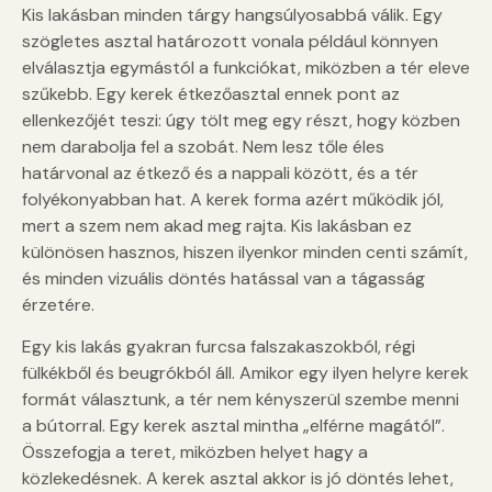
Kis lakásban minden tárgy hangsúlyosabbá válik. Egy
szögletes asztal határozott vonala például könnyen
elválasztja egymástól a funkciókat, miközben a tér eleve
szűkebb. Egy kerek étkezőasztal ennek pont az
ellenkezőjét teszi: úgy tölt meg egy részt, hogy közben
nem darabolja fel a szobát. Nem lesz tőle éles
határvonal az étkező és a nappali között, és a tér
folyékonyabban hat. A kerek forma azért működik jól,
mert a szem nem akad meg rajta. Kis lakásban ez
különösen hasznos, hiszen ilyenkor minden centi számít,
és minden vizuális döntés hatással van a tágasság
érzetére.
Egy kis lakás gyakran furcsa falszakaszokból, régi
fülkékből és beugrókból áll. Amikor egy ilyen helyre kerek
formát választunk, a tér nem kényszerül szembe menni
a bútorral. Egy kerek asztal mintha „elférne magától”.
Összefogja a teret, miközben helyet hagy a
közlekedésnek. A kerek asztal akkor is jó döntés lehet,