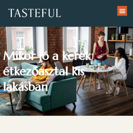
Mikor jó a kerek
étkezőasztal kis
lakásban