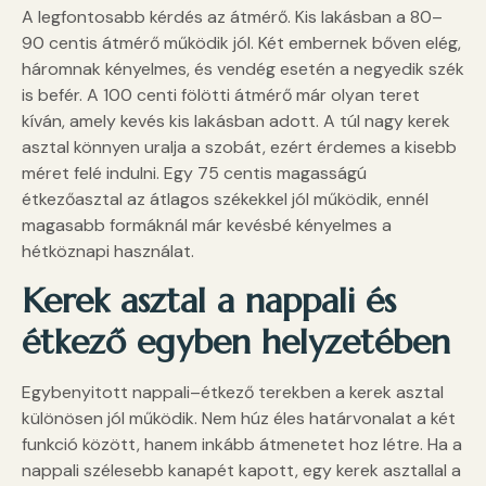
A legfontosabb kérdés az átmérő. Kis lakásban a 80–
90 centis átmérő működik jól. Két embernek bőven elég,
háromnak kényelmes, és vendég esetén a negyedik szék
is befér. A 100 centi fölötti átmérő már olyan teret
kíván, amely kevés kis lakásban adott. A túl nagy kerek
asztal könnyen uralja a szobát, ezért érdemes a kisebb
méret felé indulni. Egy 75 centis magasságú
étkezőasztal az átlagos székekkel jól működik, ennél
magasabb formáknál már kevésbé kényelmes a
hétköznapi használat.
Kerek asztal a nappali és
étkező egyben helyzetében
Egybenyitott nappali–étkező terekben a kerek asztal
különösen jól működik. Nem húz éles határvonalat a két
funkció között, hanem inkább átmenetet hoz létre. Ha a
nappali szélesebb kanapét kapott, egy kerek asztallal a