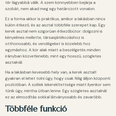
tér lágyabbá válik. A szem könnyebben bejárja a
szobát, nem akad meg egy határozott vonalon.
Ez a forma akkor is praktikus, amikor a lakásban nincs
külön étkező, és az asztal többféle szerepet kap. Egy
kerek asztal nem szigorúan étkezőbútor: dolgozni is
kényelmes mellette, társasjátékozáshoz is
otthonosabb, és vendégeket is közelebb hoz
egymáshoz. A kör alak miatt a beszélgetés minden
irányban közvetlenebb, mint egy hosszú, szögletes
asztalnál.
Ha a lakásban kevesebb hely van, a kerek asztalt
gyakran el lehet tolni úgy, hogy csak félig álljon központi
pozícióban. A szélek lekerekítettsége miatt ilyenkor sem
tűnik úgy, mintha útban lenne. Egy szögletes asztalnál
ez az elmozdítás sokkal látványosabb és zavaróbb.
Többféle funkció