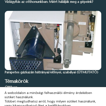
Vízlágyítás az otthonunkban: Miért hálálják meg a gépeink?
Parapetes gázkazán hátrányai/előnyei, szabályai (ÚTMUTATÓ)
Témakörök
Otthon
A weboldalon a minőségi felhasználói élmény érdekében
Stílus és Inspiráció
sütiket használunk.
Kert és Szabadidő
Többet megtudhatsz arról, hogy milyen sütiket használunk,
vagy kikapcsolhatod őket a
beállításokban
.