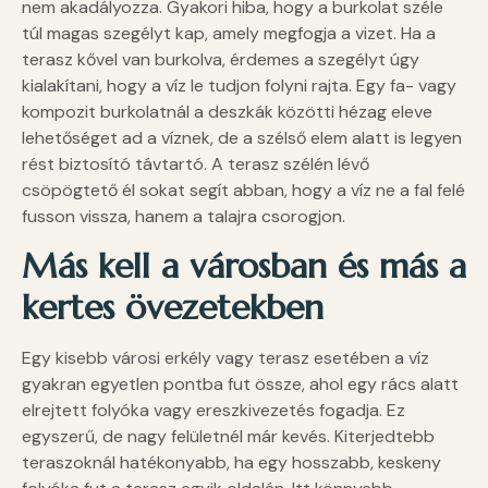
nem akadályozza. Gyakori hiba, hogy a burkolat széle
túl magas szegélyt kap, amely megfogja a vizet. Ha a
terasz kővel van burkolva, érdemes a szegélyt úgy
kialakítani, hogy a víz le tudjon folyni rajta. Egy fa- vagy
kompozit burkolatnál a deszkák közötti hézag eleve
lehetőséget ad a víznek, de a szélső elem alatt is legyen
rést biztosító távtartó. A terasz szélén lévő
csöpögtető él sokat segít abban, hogy a víz ne a fal felé
fusson vissza, hanem a talajra csorogjon.
Más kell a városban és más a
kertes
övezetekben
Egy kisebb városi erkély vagy terasz esetében a víz
gyakran egyetlen pontba fut össze, ahol egy rács alatt
elrejtett folyóka vagy ereszkivezetés fogadja. Ez
egyszerű, de nagy felületnél már kevés. Kiterjedtebb
teraszoknál hatékonyabb, ha egy hosszabb, keskeny