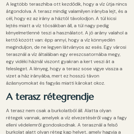
A legtöbb teraszhiba ott kezdődik, hogy a víz útja nincs
átgondolva. A terasz mindig valamilyen irányba lejt, és a
cél, hogy ez az irány a háztól távolodjon. A túl kicsi
lejtés miatt a víz tócsákban áll, a túl nagy pedig
kényelmetlenné teszi a használatot. A jó arány valahol a
kettő között van: épp annyi, hogy a víz könnyedén
meginduljon, de ne legyen látványos az esés. Egy városi
terasznál a víz általában egy ereszcsatornába megy,
egy vidéki háznál viszont gyakran a kert veszi át a
felesleget. A lényeg, hogy a terasz sose vigye vissza a
vizet a ház irányába, mert ez hosszú távon
ázásnyomokat és fagyás miatti károkat okoz.
A terasz rétegrendje
A terasz nem csak a burkolatból áll. Alatta olyan
rétegek vannak, amelyek a víz elvezetéséről vagy a fagy
elleni védelemről gondoskodnak. A terasznál a felső
burkolat alatt olyan réteg kap helyet, amely hagyja a