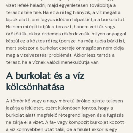
vizet lefelé haladni, majd egyenletesen továbbítja a
terasz széle felé. Ha ez a réteg hiányzik, a víz megáll a
lapok alatt, ami fagyos időben felpattintja a burkolatot.
Ha nem mi építtetjük a teraszt, hanem vettük vagy
örököltük, akkor érdemes rákérdezniük, milyen anyaggal
készül ez a köztes réteg (persze, ha még tudja bárki is),
mert sokszor a burkolat cseréje önmagában nem oldja
meg a vizelvezetési problémát. Akkor lesz tartós a
terasz, ha a víznek valódi menekülőútja van.
A burkolat és a víz
kölcsönhatása
A tömör kő vagy a nagy méretű járólap szinte teljesen
lezárja a felületet, ezért különösen fontos, hogy a
burkolat alatt megfelelő rétegrend legyen és a fugázás
ne zárja el a vizet. A fa- vagy kompozit burkolat között
a víz könnyebben utat talál, de a felület ekkor is egy