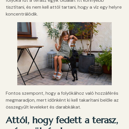
folyóka fut a terasz egyik oldalán. Itt könnyebb
tisztítani, és nem kell attól tartani, hogy a víz egy helyre
koncentrálódik.
Fontos szempont, hogy a folyókához való hozzáférés
megmaradjon, mert időnként ki kell takarítani belőle az
összegyűlt leveleket és darabkákat.
Attól, hogy fedett a terasz,