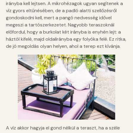
irányba kell lejtsen. A mikrohézagok ugyan segítenek a
víz gyors eltűnésében, de a padló alatti szellőzésről
gondoskodni kell, mert a pangó nedvesség idővel
megeszi a tartószerkezetet. Nagyobb teraszoknál
előfordul, hogy a burkolat két irányba is enyhén lejt: a
háztól kifelé, majd oldalirányba egy folyóka felé. Ez ritka,
de jó megoldás olyan helyen, ahol a terep ezt kívánja.
A víz akkor hagyja el gond nélkül a teraszt, ha a széle