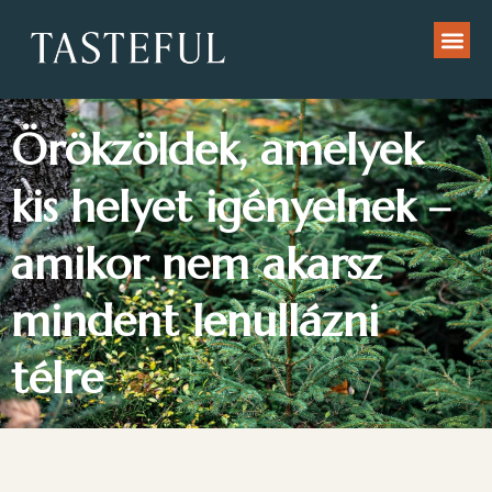
Örökzöldek, amelyek
kis helyet igényelnek –
amikor nem akarsz
mindent lenullázni
télre