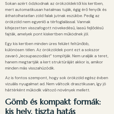
Sokan azért ódzkodnak az örökzöldektől kis kertben,
mert automatikusan hatalmas tuják, égig érő fenyők és
áthatolhatatlan zöld falak jutnak eszükbe. Pedig az
örökzöld nem egyenlő a térfoglalással. Vannak
kifejezetten visszafogott növekedésű, lassú fejlődésű
fajták, amelyek pont kiskertben működnek jól.
Egy kis kertben minden üres felület feltűnőbb,
különösen télen. Az örökzöldek pont ezt a sokszor
zavaró „lecsupaszodást” tompítják. Nem uralják a teret,
hanem megtartják a kert struktúráját akkor is, amikor
minden más visszahúzódik.
Az is fontos szempont, hogy sok örökzöld egész évben
vizuális nyugalmat ad. Nem változik drasztikusan, így jó
háttérként működik változó növények mellett.
Gömb és kompakt formák:
kis hely, tiszta hatás