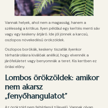
Vannak helyek, ahol nem a magasság, hanem a
szélesség a kritikus. Ilyen például egy kerítés menti sáv
vagy egy keskeny átjáró. Ide jól jönnek a karcsú,
oszlopos növekedésű örökzöldek.
Oszlopos borókák, keskeny tiszafák ilyenkor
térhatárolásra kiválóak anélkül, hogy elvennék a
járófelületet vagy benyomnák a teret. Kis kertben ez
óriási előny.
Lombos örökzöldek: amikor
nem akarsz
„fenyőhangulatot”
Az örökzöld nem feltétlenül tűlevelű. Vannak olyan