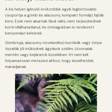
A kis helyet igénylő örökzöldek egyik legbiztosabb
csoportja a gömb és alacsony, kompakt formájú fajták
köre. Ezek nem akarnak fává válni, nem terjeszkednek
kontrollálhatatlanul, és önmagukban is rendezett
benyomást keltenek.
Gömbtuja, alacsony növekedésű borókák vagy törpe
tiszafák jól működnek ágyások szélén, útvonalak
mentén vagy bejáratok közelében. Itt nem kell
folyamatosan metszeni ahhoz, hogy kezelhetőek
maradjanak.