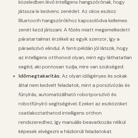
közeledben lévő intelligens hangszórónak, hogy
játssza le kedvenc zenédet. Az okos eszköz
Bluetooth hangszórókhoz kapcsolódva kellemes
zenét kezd játszani. A főzés miatt megemelkedett
páratartalmat érzékeli az egyik szenzor, így a
páraelszívó elindul. A fenti példán jól látszik, hogy
az intelligens otthonod olyan, mint egy láthatatlan
segéd, aki pontosan tudja, mire van szükséged.
Időmegtakarítás:
Az olyan időigényes és sokak
által nem kedvelt feladatok, mint a porszívózás és
fűnyírás, automatizálható robotporszívó és
robotfűnyíró segítségével. Ezeket az eszközöket
csatlakoztathatod intelligens otthon
rendszeredhez, így manuális beavatkozás nélkül
képesek elvégezni a házkörüli feladatokat.