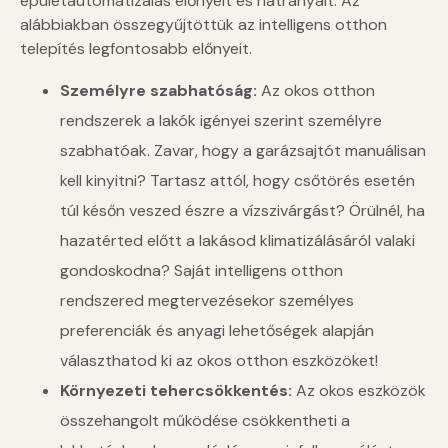
épületautomatizálás előnyeit és hátrányait. Az
alábbiakban összegyűjtöttük az intelligens otthon
telepítés legfontosabb előnyeit.
Személyre szabhatóság:
Az okos otthon
rendszerek a lakók igényei szerint személyre
szabhatóak. Zavar, hogy a garázsajtót manuálisan
kell kinyitni? Tartasz attól, hogy csőtörés esetén
túl későn veszed észre a vízszivárgást? Örülnél, ha
hazatérted előtt a lakásod klimatizálásáról valaki
gondoskodna? Saját intelligens otthon
rendszered megtervezésekor személyes
preferenciák és anyagi lehetőségek alapján
választhatod ki az okos otthon eszközöket!
Környezeti tehercsökkentés:
Az okos eszközök
összehangolt működése csökkentheti a