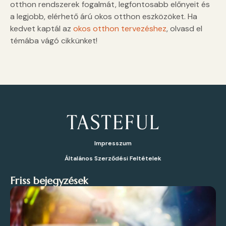
otthon rendszerek fogalmát, legfontosabb előnyeit és
a legjobb, elérhető árú okos otthon eszközöket. Ha
kedvet kaptál az
okos otthon tervezéshez
, olvasd el
témába vágó cikkünket!
Impresszum
Általános Szerződési Feltételek
Friss bejegyzések