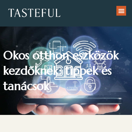
Okos otthon eszközök
kezdőknek: tippek és
tanácsok