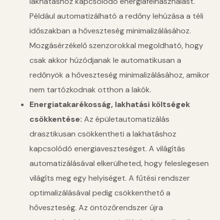
lakhatáshoz kapcsolódó energiafelhasználást.
Például automatizálható a redőny lehúzása a téli
időszakban a hőveszteség minimalizálásához.
Mozgásérzékelő szenzorokkal megoldható, hogy
csak akkor húzódjanak le automatikusan a
redőnyök a hőveszteség minimalizálásához, amikor
nem tartózkodnak otthon a lakók.
Energiatakarékosság, lakhatási költségek
csökkentése:
Az épületautomatizálás
drasztikusan csökkentheti a lakhatáshoz
kapcsolódó energiaveszteséget. A világítás
automatizálásával elkerülheted, hogy feleslegesen
világíts meg egy helyiséget. A fűtési rendszer
optimalizálásával pedig csökkenthető a
hőveszteség. Az öntözőrendszer újra