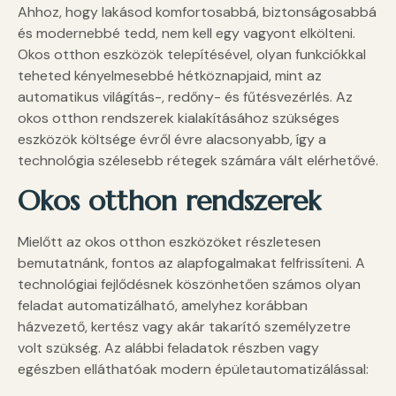
Ahhoz, hogy lakásod komfortosabbá, biztonságosabbá
és modernebbé tedd, nem kell egy vagyont elkölteni.
Okos otthon eszközök telepítésével, olyan funkciókkal
teheted kényelmesebbé hétköznapjaid, mint az
automatikus világítás-, redőny- és fűtésvezérlés. Az
okos otthon rendszerek kialakításához szükséges
eszközök költsége évről évre alacsonyabb, így a
technológia szélesebb rétegek számára vált elérhetővé.
Okos otthon rendszerek
Mielőtt az okos otthon eszközöket részletesen
bemutatnánk, fontos az alapfogalmakat felfrissíteni. A
technológiai fejlődésnek köszönhetően számos olyan
feladat automatizálható, amelyhez korábban
házvezető, kertész vagy akár takarító személyzetre
volt szükség. Az alábbi feladatok részben vagy
egészben elláthatóak modern épületautomatizálással: