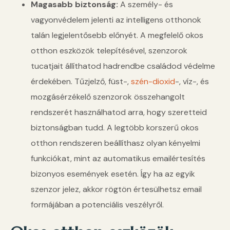
Magasabb biztonság:
A személy- és
vagyonvédelem jelenti az intelligens otthonok
talán legjelentősebb előnyét. A megfelelő okos
otthon eszközök telepítésével, szenzorok
tucatjait állíthatod hadrendbe családod védelme
érdekében. Tűzjelző, füst-,
szén-dioxid
-, víz-, és
mozgásérzékelő szenzorok összehangolt
rendszerét használhatod arra, hogy szeretteid
biztonságban tudd. A legtöbb korszerű okos
otthon rendszeren beállíthasz olyan kényelmi
funkciókat, mint az automatikus emailértesítés
bizonyos események esetén. Így ha az egyik
szenzor jelez, akkor rögtön értesülhetsz email
formájában a potenciális veszélyről.