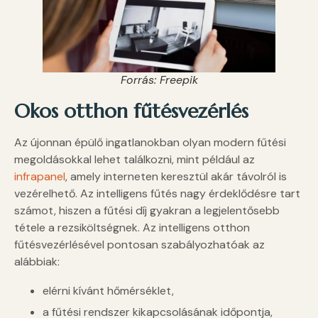
Forrás: Freepik
Okos otthon fűtésvezérlés
Az újonnan épülő ingatlanokban olyan modern fűtési
megoldásokkal lehet találkozni, mint például az
infrapanel
, amely interneten keresztül akár távolról is
vezérelhető. Az intelligens fűtés nagy érdeklődésre tart
számot, hiszen a fűtési díj gyakran a legjelentősebb
tétele a rezsiköltségnek. Az intelligens otthon
fűtésvezérlésével pontosan szabályozhatóak az
alábbiak:
elérni kívánt hőmérséklet,
a fűtési rendszer kikapcsolásának időpontja,