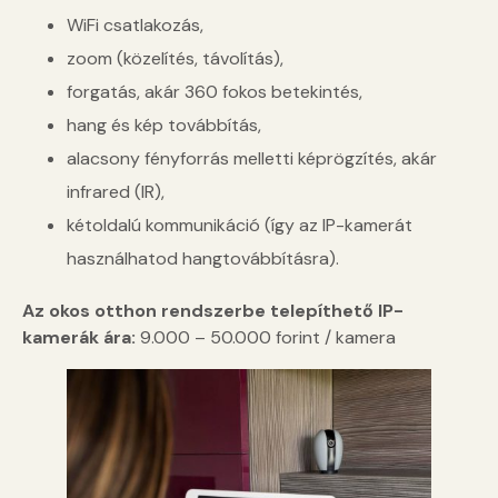
WiFi csatlakozás,
zoom (közelítés, távolítás),
forgatás, akár 360 fokos betekintés,
hang és kép továbbítás,
alacsony fényforrás melletti képrögzítés, akár
infrared (IR),
kétoldalú kommunikáció (így az IP-kamerát
használhatod hangtovábbításra).
Az okos otthon rendszerbe telepíthető IP-
kamerák ára:
9.000 – 50.000 forint / kamera