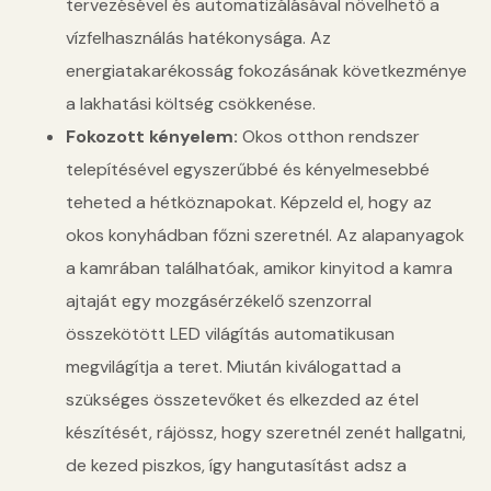
tervezésével és automatizálásával növelhető a
vízfelhasználás hatékonysága. Az
energiatakarékosság fokozásának következménye
a lakhatási költség csökkenése.
Fokozott kényelem:
Okos otthon rendszer
telepítésével egyszerűbbé és kényelmesebbé
teheted a hétköznapokat. Képzeld el, hogy az
okos konyhádban főzni szeretnél. Az alapanyagok
a kamrában találhatóak, amikor kinyitod a kamra
ajtaját egy mozgásérzékelő szenzorral
összekötött LED világítás automatikusan
megvilágítja a teret. Miután kiválogattad a
szükséges összetevőket és elkezded az étel
készítését, rájössz, hogy szeretnél zenét hallgatni,
de kezed piszkos, így hangutasítást adsz a