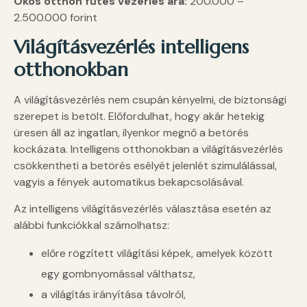
Okos otthon fűtés vezérlés ára:
200.000 –
2.500.000 forint
Világításvezérlés intelligens
otthonokban
A világításvezérlés nem csupán kényelmi, de biztonsági
szerepet is betölt. Előfordulhat, hogy akár hetekig
üresen áll az ingatlan, ilyenkor megnő a betörés
kockázata. Intelligens otthonokban a világításvezérlés
csökkentheti a betörés esélyét jelenlét szimulálással,
vagyis a fények automatikus bekapcsolásával.
Az intelligens világításvezérlés választása esetén az
alábbi funkciókkal számolhatsz:
előre rögzített világítási képek, amelyek között
egy gombnyomással válthatsz,
a világítás irányítása távolról,