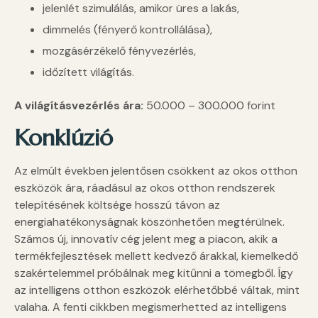
jelenlét szimulálás, amikor üres a lakás,
dimmelés (fényerő kontrollálása),
mozgásérzékelő fényvezérlés,
időzített világítás.
A világításvezérlés ára:
50.000 – 300.000 forint
Konklúzió
Az elmúlt években jelentősen csökkent az okos otthon
eszközök ára, ráadásul az okos otthon rendszerek
telepítésének költsége hosszú távon az
energiahatékonyságnak köszönhetően megtérülnek.
Számos új, innovatív cég jelent meg a piacon, akik a
termékfejlesztések mellett kedvező árakkal, kiemelkedő
szakértelemmel próbálnak meg kitűnni a tömegből. Így
az intelligens otthon eszközök elérhetőbbé váltak, mint
valaha. A fenti cikkben megismerhetted az intelligens