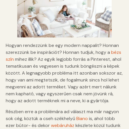
Hogyan rendezzünk be egy modern nappalit? Honnan
szerezzünk be inspirációt? Honnan tudjuk, hogy a
bézs
szín
mihez illik? Az egyik legjobb forrás a Pinterest, ahol
tematikusan és vegyesen is tudunk böngészni a képek
között. A legnagyobb probléma itt azonban sokszor az,
hogy van ami megtetszik, de fogalmunk sincs hol lehet
megvenni az adott terméket. Vagy azért mert nálunk
nem kapható, vagy egyszerűen csak nem jövünk rá,
hogy az adott terméknek mi a neve, ki a gyártója.
Részben erre a problémára ad választ ma már nagyon
sok cég, köztük a cseh székhelyű
Biano
is, ahol több
ezer bútor- és dekor
webáruház
készlete közül tudunk