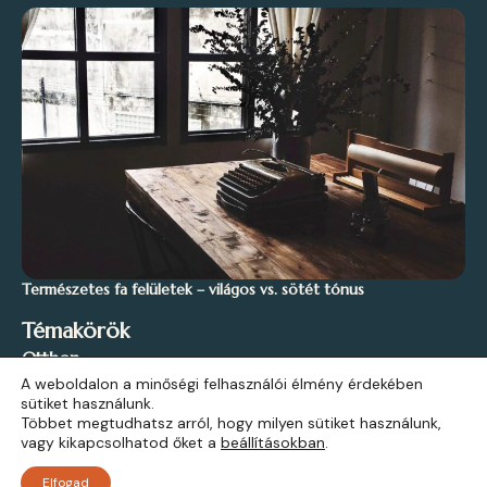
Természetes fa felületek – világos vs. sötét tónus
Témakörök
Otthon
A weboldalon a minőségi felhasználói élmény érdekében
Stílus és Inspiráció
sütiket használunk.
Kert és Szabadidő
Többet megtudhatsz arról, hogy milyen sütiket használunk,
vagy kikapcsolhatod őket a
beállításokban
.
Építkezés
Elfogad