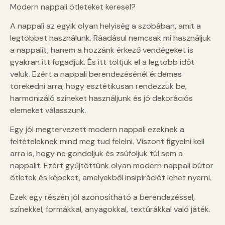
Modern nappali ötleteket keresel?
A nappali az egyik olyan helyiség a szobában, amit a
legtöbbet használunk. Ráadásul nemcsak mi használjuk
a nappalit, hanem a hozzánk érkező vendégeket is
gyakran itt fogadjuk. És itt töltjük el a legtöbb időt
velük. Ezért a nappali berendezésénél érdemes
törekedni arra, hogy esztétikusan rendezzük be,
harmonizáló színeket használjunk és jó dekorációs
elemeket válasszunk.
Egy jól megtervezett modern nappali ezeknek a
feltételeknek mind meg tud felelni. Viszont figyelni kell
arra is, hogy ne gondoljuk és zsúfoljuk túl sem a
nappalit. Ezért gyűjtöttünk olyan modern nappali bútor
ötletek és képeket, amelyekből insipirációt lehet nyerni.
Ezek egy részén jól azonosítható a berendezéssel,
színekkel, formákkal, anyagokkal, textúrákkal való játék.