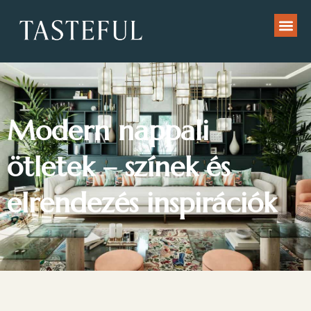
Modern nappali
ötletek – színek és
elrendezés inspirációk