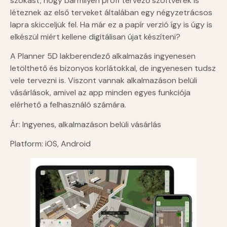
szokást, hogy bármilyen profi tervező szoftverek is
léteznek az első terveket általában egy négyzetrácsos
lapra skicceljük fel. Ha már ez a papír verzió így is úgy is
elkészül miért kellene digitálisan újat készíteni?
A Planner 5D lakberendező alkalmazás ingyenesen
letölthető és bizonyos korlátokkal, de ingyenesen tudsz
vele tervezni is. Viszont vannak alkalmazáson belüli
vásárlások, amivel az app minden egyes funkciója
elérhető a felhasználó számára.
Ár: Ingyenes, alkalmazáson belüli vásárlás
Platform: iOS, Android