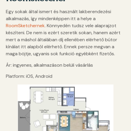
Egy sokak által ismert és használt lakberendezési
alkalmazás, így mindenképpen itt a helye a
RoomSketchernek
. Könnyedén tudsz vele alaprajzot
készíteni. De nem is ezért szeretik sokan, hanem azért
mert a máshol általában díj ellenében elérhető bútor
kínálat itt alapból elérhető. Ennek persze megvan a
maga böjtje, ugyanis sok funkció egyébként fizetős.
Ár: ingyenes, alkalmazáson belüli vásárlás
Platform: iOS, Android