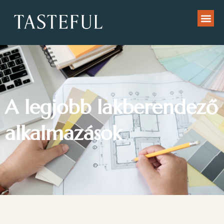
A legjobb lakberendező
alkalmazások