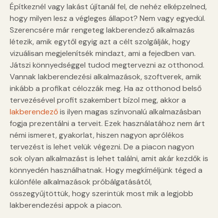
Építkeznél vagy lakást újítanál fel, de nehéz elképzelned,
hogy milyen lesz a végleges állapot? Nem vagy egyedül.
Szerencsére már rengeteg lakberendező alkalmazás
létezik, amik egytől egyig azt a célt szolgálják, hogy
vizuálisan megjelenítsék mindazt, ami a fejedben van.
Játszi könnyedséggel tudod megtervezni az otthonod.
Vannak lakberendezési alkalmazások, szoftverek, amik
inkább a profikat célozzák meg. Ha az otthonod belső
tervezésével profit szakembert bízol meg, akkor a
lakberendező
is ilyen magas színvonalú alkalmazásban
fogja prezentálni a terveit. Ezek használatához nem árt
némi ismeret, gyakorlat, hiszen nagyon aprólékos
tervezést is lehet velük végezni. De a piacon nagyon
sok olyan alkalmazást is lehet találni, amit akár kezdők is
könnyedén használhatnak. Hogy megkíméljünk téged a
különféle alkalmazások próbálgatásától,
összegyűjtöttük, hogy szerintük most mik a legjobb
lakberendezési appok a piacon.