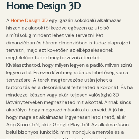
Home Design 3D
A
Home Design 3D
egy igazán sokoldalú alkalmazás
hiszen az alapoktól kezdve egészen az utolsó
simításokig mindent lehet vele tervezni. Két
dimanzióban és három dimenzióban is tudsz alaprajzot
tervezni, majd ezt követően az elképzelésednek
megfelelően tudod megtervezni a tereket.
Kiválaszthatod, hogy milyen legyen a padló, milyen színű
legyen a fal. És ezen kívül még számos lehetőség van a
tervezésre. A terek megtervezése után jöhet a
bútorozás és a dekorálással felteheted a koronát. És ha
mindezzel készen vagy akár teljesen valósághű 3D
látványterveken megnézheted mit alkottál. Annak sincs
akadálya, hogy megoszd másokkal a terveid. A jó hír,
hogy maga az alkalmazás ingyenesen letölthető, akár
App Store-ból, akár Google Play-ből. Az alkalmazáson
belül bizonyos funkciók, mint mondjuk a mentés és a