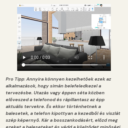
Pro Tipp
:
Annyira könnyen kezelhetőek ezek az
alkalmazások, hogy simán belefeledkezel a
tervezésbe. Utazás vagy éppen séta közben
előveszed a telefonod és rápillantasz az épp
aktuális tervekre. És ekkor történhetnek a
balesetek, a telefon kipottyan a kezedből és viszlát
szép képernyő. Kár a bosszankodásért, előzd meg
ezeket a baleseteket és védd a kijelződet minőségi