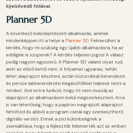
kijelzővédő fóliával.
Planner 5D
A következő belsőépítészeti alkalmazás, aminek
mindenképpen itt a helye a
Planner 5D
. Felmerülhet a
kérdés, hogy mi szükség egy újabb alkalmazásra, ha az
eddigiek is szuperek? A kérdés teljesen jogos! A válasz
pedig nagyon egyszerű. A Planner 5D valami olyat tud,
amit az előző kettő nem. A folyamat ugyanaz, tehát
lehet alaprajzot készíteni, aztán bútorokkal berendezni
és persze lakberendezési kiegészítőkkel teljessé tenni a
tereket. Ami extra funkció, hogy itt nem muszáj az
alaprajzot az alkalmazáson belül megszerkeszteni. Arra
is van lehetőség, hogy a papíron megrajzolt alaprajzot
feltöltöd és abból a program csinál egy szerkeszthető
digitális verziót. Ennek a pici különbségnek a
zsenialiítása, hogy a fejlesztők felismerték azt az emberi