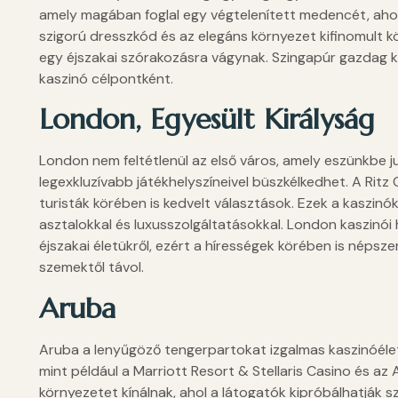
amely magában foglal egy végtelenített medencét, ahonn
szigorú dresszkód és az elegáns környezet kifinomult k
egy éjszakai szórakozásra vágynak. Szingapúr gazdag k
kaszinó célpontként.
London, Egyesült Királyság
London nem feltétlenül az első város, amely eszünkbe 
legexkluzívabb játékhelyszíneivel büszkélkedhet. A Ritz 
turisták körében is kedvelt választások. Ezek a kaszinók
asztalokkal és luxusszolgáltatásokkal. London kaszinói 
éjszakai életükről, ezért a hírességek körében is népsze
szemektől távol.
Aruba
Aruba a lenyűgöző tengerpartokat izgalmas kaszinóélett
mint például a Marriott Resort & Stellaris Casino és a
környezetet kínálnak, ahol a látogatók kipróbálhatják s