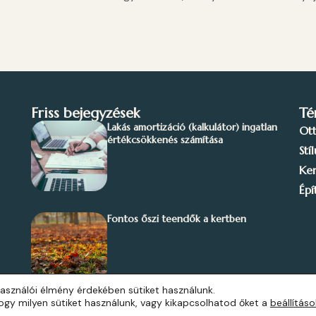
Friss bejegyzések
Té
Lakás amortizáció (kalkulátor) ingatlan
Ot
értékcsökkenés számítása
Stí
Ker
Épí
Fontos őszi teendők a kertben
asználói élmény érdekében sütiket használunk.
gy milyen sütiket használunk, vagy kikapcsolhatod őket a
beállítás