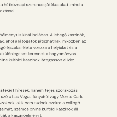
a hétköznapi szerencsejátékosokat, mind a
ozással.
óélményt is kínál Indiában. A lebegő kaszinók,
nak, ahol a látogatók játszhatnak, miközben az
 éjszakai élete vonzza a helyieket és a
lami különlegeset keresnek a hagyományos
ine kulfoldi kaszinok látogasson el ide:
átékért híresek, hanem teljes szórakozási
 szó a Las Vegas fényeiről vagy Monte Carlo
. Azoknak, akik nem tudnak ezekre a csillogó
galmát, számos online kulfoldi kaszinok áll
tják a kaszinóélményt.