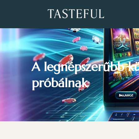
A legnépszerűbb kül
próbálnak