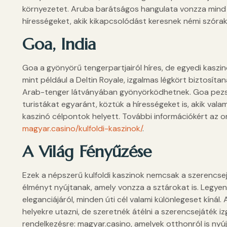
környezetet. Aruba barátságos hangulata vonzza mind 
hírességeket, akik kikapcsolódást keresnek némi szórak
Goa, India
Goa a gyönyörű tengerpartjairól híres, de egyedi kaszin
mint például a Deltin Royale, izgalmas légkört biztosíta
Arab-tenger látványában gyönyörködhetnek. Goa pezsgő
turistákat egyaránt, köztük a hírességeket is, akik va
kaszinó célpontok helyett. További információkért az onl
magyar.casino/kulfoldi-kaszinok/
.
A Világ Fényűzése
Ezek a népszerű kulfoldi kaszinok nemcsak a szerencsej
élményt nyújtanak, amely vonzza a sztárokat is. Legyen
eleganciájáról, minden úti cél valami különlegeset kínál
helyekre utazni, de szeretnék átélni a szerencsejáték iz
rendelkezésre: magyar.casino, amelyek otthonról is nyúj