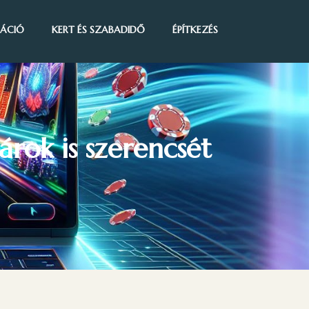
IRÁCIÓ
KERT ÉS SZABADIDŐ
ÉPÍTKEZÉS
árok is szerencsét