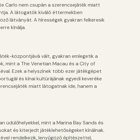
te Carlo nem csupán a szerencsejáték miatt
ontja. A látogatók kiváló éttermekben
öző látványát. A hírességek gyakran felkeresik
rre kínálja.
áték-központjává vált, gyakran emlegetik a
ók, mint a The Venetian Macau és a City of
éval. Ezek a helyszínek több ezer játékgépet
portugál és kínai kultúrájának egyedi keveréke
erencsejáték miatt látogatnak ide, hanem a
yan üdülőhelyekkel, mint a Marina Bay Sands és
sokat és kiterjedt játéklehetőségeket kínálnak.
ével rendelkezik, lenyűgöző építészettel,