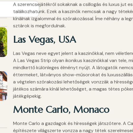
A szerencsejátékról sokaknak a csillogás és luxus jut es
találkozhatunk. Ezek a kaszinók nemcsak a nagy tétekér
kínálnak izgalommal és szórakozással. Íme néhány a legn
sztárok is megfordulnak.
Las Vegas, USA
Las Vegas neve egyet jelent a kaszinókkal, nem véletlenü
A Las Vegas Strip olyan ikonikus kaszinókkal van tele, m
mindkettő különleges élményt nyújt. A látogatók nemcs
éttermeket, látványos show-műsorokat és luxusszállások
a végtelen szórakozási lehetőségek vonzzák a híressége
játékos számára kínál lehetőséget, a magas tétes póke
játékgépekig.
Monte Carlo, Monaco
Monte Carlo a gazdagok és hírességek játszótere. A C
építészete világszerte vonzza a nagy tétek szerelmeseit