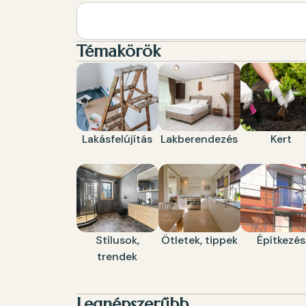
Témakörök
Lakásfelújítás
Lakberendezés
Kert
Stílusok,
Ötletek, tippek
Építkezés
trendek
Legnépszerűbb