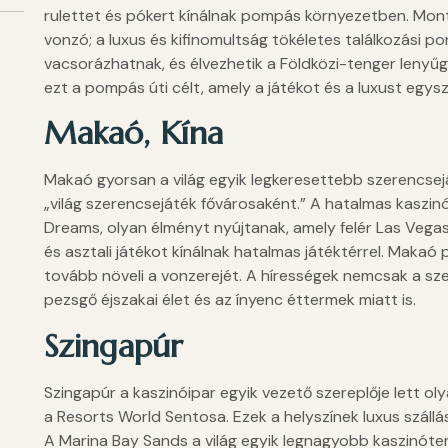
rulettet és pókert kínálnak pompás környezetben. Mon
vonzó; a luxus és kifinomultság tökéletes találkozási p
vacsorázhatnak, és élvezhetik a Földközi-tenger lenyűg
ezt a pompás úti célt, amely a játékot és a luxust egysze
Makaó, Kína
Makaó gyorsan a világ egyik legkeresettebb szerencsej
„világ szerencsejáték fővárosaként.” A hatalmas kaszin
Dreams, olyan élményt nyújtanak, amely felér Las Vegas
és asztali játékot kínálnak hatalmas játéktérrel. Makaó 
tovább növeli a vonzerejét. A hírességek nemcsak a sz
pezsgő éjszakai élet és az ínyenc éttermek miatt is.
Szingapúr
Szingapúr a kaszinóipar egyik vezető szereplője lett ol
a Resorts World Sentosa. Ezek a helyszínek luxus szállá
A Marina Bay Sands a világ egyik legnagyobb kaszinóter