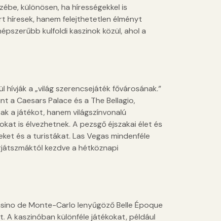
zébe, különösen, ha hírességekkel is
t híresek, hanem felejthetetlen élményt
épszerűbb kulfoldi kaszinok közül, ahol a
l hívják a „világ szerencsejáték fővárosának.”
int a Caesars Palace és a The Bellagio,
ak a játékot, hanem világszínvonalú
at is élvezhetnek. A pezsgő éjszakai élet és
ket és a turistákat. Las Vegas mindenféle
rjátszmáktól kezdve a hétköznapi
asino de Monte-Carlo lenyűgöző Belle Époque
. A kaszinóban különféle játékokat, például