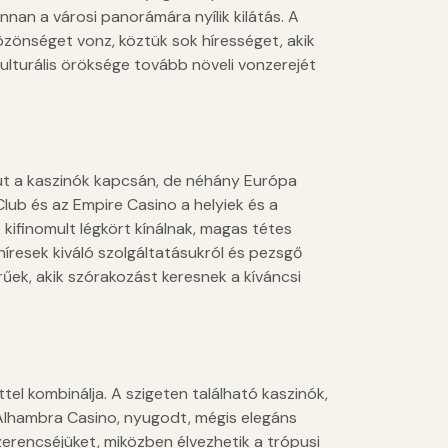
an a városi panorámára nyílik kilátás. A
özönséget vonz, köztük sok hírességet, akik
ulturális öröksége tovább növeli vonzerejét
jut a kaszinók kapcsán, de néhány Európa
Club és az Empire Casino a helyiek és a
 kifinomult légkört kínálnak, magas tétes
híresek kiváló szolgáltatásukról és pezsgő
rűek, akik szórakozást keresnek a kíváncsi
el kombinálja. A szigeten található kaszinók,
z Alhambra Casino, nyugodt, mégis elegáns
zerencséjüket, miközben élvezhetik a trópusi