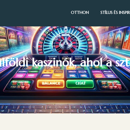
OTTHON
STÍLUS ÉS INSP
földi kaszinók, ahol a szt