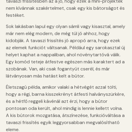
tavaszi frissítésben az a jó, hogy ezek a mini-projektek
nem kívánnak szakértelmet, csak egy kis bátorságot és
festéket.
Sok lakásban lapul egy olyan sámli vagy kisasztal, amely
már nem elég modern, de még túl jó ahhoz, hogy
kidobják. A tavaszi frissítés jó apropó arra, hogy ezek
az elemek funkciót váltsanak. Például egy sarokasztal új
helyet kaphat a nappaliban, ahol növénytartóvá válik.
Egy komód teteje átfestve egészen más karaktert ad a
szobának. Van, aki csak fogantyút cserél, és már
látványosan más hatást kelt a bútor.
Életszagú példa, amikor valaki a hétvégét azzal tölti,
hogy a régi, barna kisszekrényt átfesti halványszürkére,
és a hétfő reggeli kávénál azt érzi, hogy a bútor
pontosan oda került, ahol mindig is lennie kellett volna.
A kis bútorok mozgatása, átszínezése, funkcióváltása a
tavaszi frissítés egyik leggyorsabban megvalósítható
eleme.