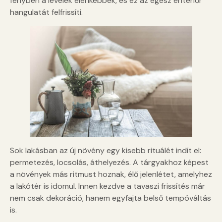
fényben a levelek élénkebbek, és ez az egész enteriőr
hangulatát felfrissíti.
Sok lakásban az új növény egy kisebb rituálét indít el:
permetezés, locsolás, áthelyezés. A tárgyakhoz képest
a növények más ritmust hoznak, élő jelenlétet, amelyhez
a lakótér is idomul. Innen kezdve a tavaszi frissítés már
nem csak dekoráció, hanem egyfajta belső tempóváltás
is.