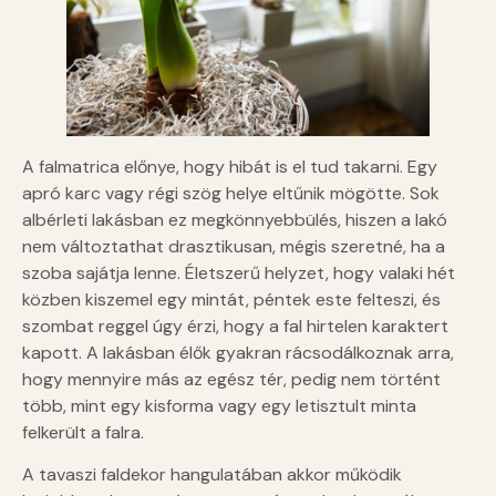
A falmatrica előnye, hogy hibát is el tud takarni. Egy
apró karc vagy régi szög helye eltűnik mögötte. Sok
albérleti lakásban ez megkönnyebbülés, hiszen a lakó
nem változtathat drasztikusan, mégis szeretné, ha a
szoba sajátja lenne. Életszerű helyzet, hogy valaki hét
közben kiszemel egy mintát, péntek este felteszi, és
szombat reggel úgy érzi, hogy a fal hirtelen karaktert
kapott. A lakásban élők gyakran rácsodálkoznak arra,
hogy mennyire más az egész tér, pedig nem történt
több, mint egy kisforma vagy egy letisztult minta
felkerült a falra.
A tavaszi faldekor hangulatában akkor működik