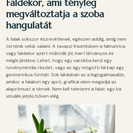
Faldekor, ami tényleg
megváltoztatja a szoba
hangulatát
A falak sokszor észrevétlenek, egészen addig, amíg nem
történik velük valami. A tavaszi frissítésben a falmatrica
vagy faldekor azért működik jól, mert látványos és
mégis játékos. Lehet, hogy egy sarokba kerül egy
növénymintás részlet, vagy az ágy mögötti fal kap egy
geometrikus formát. Sok lakásban az a legizgalmasabb,
amikor a falakon egy apró, grafikai elem megadja az
alapritmust a térnek. Nem kell teletenni a falat: egy kis
vizuális jelzés bőven elég.