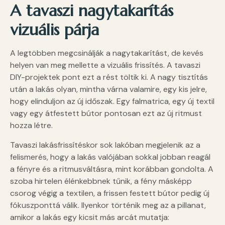
A tavaszi nagytakarítás
vizuális párja
A legtöbben megcsinálják a nagytakarítást, de kevés
helyen van meg mellette a vizuális frissítés. A tavaszi
DIY-projektek pont ezt a rést töltik ki. A nagy tisztítás
után a lakás olyan, mintha várna valamire, egy kis jelre,
hogy elinduljon az új időszak. Egy falmatrica, egy új textil
vagy egy átfestett bútor pontosan ezt az új ritmust
hozza létre.
Tavaszi lakásfrissítéskor sok lakóban megjelenik az a
felismerés, hogy a lakás valójában sokkal jobban reagál
a fényre és a ritmusváltásra, mint korábban gondolta. A
szoba hirtelen élénkebbnek tűnik, a fény másképp
csorog végig a textilen, a frissen festett bútor pedig új
fókuszponttá válik. Ilyenkor történik meg az a pillanat,
amikor a lakás egy kicsit más arcát mutatja: