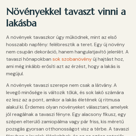
Növényekkel tavaszt vinni a
lakásba
A növények tavaszkor úgy működnek, mint az első
hosszabb napfény: felébresztik a teret. Egy új növény
nem csupán dekoráció, hanem hangulatjavító jelenlét. A
tavaszi hónapokban
sok szobanövény
új hajtást hoz,
ami még inkább erősíti azt az érzést, hogy a lakás is
megújul.
A növények tavaszi szerepe nem csak a látvány. A
levegő minősége is változik tőlük, és sok lakó számára
ez lesz az a pont, amikor a lakás életének új ritmusa
alakul ki. Érdemes olyan növényeket választani, amelyek
jól reagálnak a tavaszi fényre. Egy alacsony fikusz, egy
szépen elterülő zamiopálma vagy pár friss, kis méretű
pozsgás gyorsan otthonosságot visz a térbe. A tavaszi