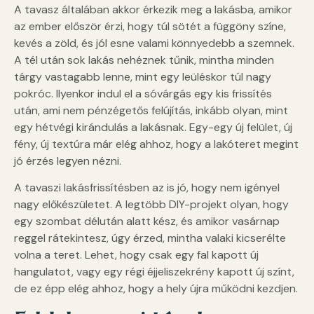
A tavasz általában akkor érkezik meg a lakásba, amikor
az ember először érzi, hogy túl sötét a függöny színe,
kevés a zöld, és jól esne valami könnyedebb a szemnek.
A tél után sok lakás nehéznek tűnik, mintha minden
tárgy vastagabb lenne, mint egy leüléskor túl nagy
pokróc. Ilyenkor indul el a sóvárgás egy kis frissítés
után, ami nem pénzégetős felújítás, inkább olyan, mint
egy hétvégi kirándulás a lakásnak. Egy-egy új felület, új
fény, új textúra már elég ahhoz, hogy a lakóteret megint
jó érzés legyen nézni.
A tavaszi lakásfrissítésben az is jó, hogy nem igényel
nagy előkészületet. A legtöbb DIY-projekt olyan, hogy
egy szombat délután alatt kész, és amikor vasárnap
reggel rátekintesz, úgy érzed, mintha valaki kicserélte
volna a teret. Lehet, hogy csak egy fal kapott új
hangulatot, vagy egy régi éjjeliszekrény kapott új színt,
de ez épp elég ahhoz, hogy a hely újra működni kezdjen.