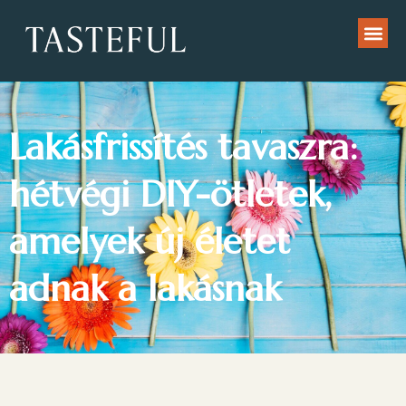
Lakásfrissítés tavaszra:
hétvégi DIY-ötletek,
amelyek új életet
adnak a lakásnak