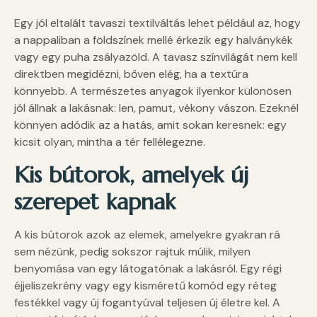
Egy jól eltalált tavaszi textilváltás lehet például az, hogy
a nappaliban a földszínek mellé érkezik egy halványkék
vagy egy puha zsályazöld. A tavasz színvilágát nem kell
direktben megidézni, bőven elég, ha a textúra
könnyebb. A természetes anyagok ilyenkor különösen
jól állnak a lakásnak: len, pamut, vékony vászon. Ezeknél
könnyen adódik az a hatás, amit sokan keresnek: egy
kicsit olyan, mintha a tér fellélegezne.
Kis bútorok, amelyek új
szerepet kapnak
A kis bútorok azok az elemek, amelyekre gyakran rá
sem nézünk, pedig sokszor rajtuk múlik, milyen
benyomása van egy látogatónak a lakásról. Egy régi
éjjeliszekrény vagy egy kisméretű komód egy réteg
festékkel vagy új fogantyúval teljesen új életre kel. A