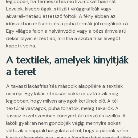
legjobban, ha természetes motívumokat használ.
Levelek, kisebb ágak, stilizált virággrafikák vagy
akvarell-hatású áttetsző foltok. A fény ebben az
időszakban erősebb, és a puha formák jól reagálnak rá.
Egy világos falon a halványzöld vagy a bézs árnyalatú
dekor olyan érzést ad, mintha a szoba friss levegőt
kapott volna.
A textilek, amelyek kinyitják
a teret
A tavaszi lakásfrissítés második alappillére a textilek
cseréje. Egy lakás ritmusán sokszor az látszik meg
legjobban, hogy milyen anyagok kerülnek elő. A tél
textúrái vastagok, puha fonatok, meleg takarók. A
tavasz ezzel szemben könnyed, áttetsző és szellős. A
lakók gyakran nem gondolják végig, mennyire sokat
változik a nappali hangulata attól, hogy a párnák színe
kicsit világosabb lesz, vagy a függöny leheletnyivel több