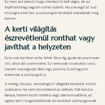
Ez nem azt jelenti, hogy mindent ki kell vágni, de az
átjárhatóság nagyon sokat számít. Ha a levegő át tud
mozogni a kerten, a szúnyogok kevésbé maradnak meg
benne.
A kerti világítás
észrevétlenül ronthat vagy
javíthat a helyzeten
Este sok kertben erős, fehér fény ég, gyakran pontosan
ott, ahol ülni szeretnénk. Ez nemcsak rovarokat vonz,
hanem összegyűjti őket egy pontra. Ezzel együtt
érkeznek a szúnyogok is.
A meleg tónusú, visszafogott világítás kevésbé vonzó
számukra. Ha nem közvetlenül az ülőhely fölé kerül a
lámpa, hanem kicsit oldalra vagy alacsonyabbra, az
egész kert nyugodtabbnak és kevésbé szúnyogosnak