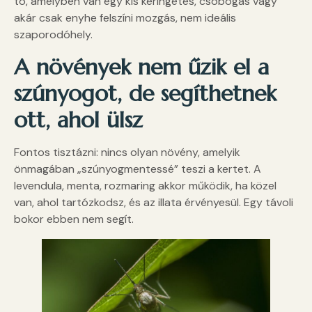
tó, amelyben van egy kis keringetés, csobogás vagy
akár csak enyhe felszíni mozgás, nem ideális
szaporodóhely.
A növények nem űzik el a
szúnyogot, de segíthetnek
ott, ahol ülsz
Fontos tisztázni: nincs olyan növény, amelyik
önmagában „szúnyogmentessé” teszi a kertet. A
levendula, menta, rozmaring akkor működik, ha közel
van, ahol tartózkodsz, és az illata érvényesül. Egy távoli
bokor ebben nem segít.