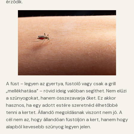
érződik.
A füst – legyen az gyertya, füstölő vagy csak a grill
„mellékhatása” – rövid ideig valóban segíthet. Nem elűzi
a szúnyogokat, hanem összezavarja őket. Ez akkor
hasznos, ha egy adott estére szeretnéd élhetőbbé
tenni a kertet. Állandó megoldásnak viszont nem jó. A
cél nem az, hogy állandóan füstöljön a kert, hanem hogy
alapból kevesebb szúnyog legyen jelen.