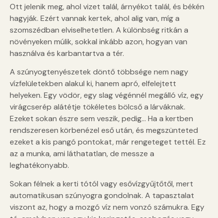
Ott jelenik meg, ahol vizet talál, árnyékot talál, és békén
hagyják. Ezért vannak kertek, ahol alig van, míg a
szomszédban elviselhetetlen. A különbség ritkán a
növényeken múlik, sokkal inkább azon, hogyan van
használva és karbantartva a tér.
A szúnyogtenyészetek döntő többsége nem nagy
vízfelületekben alakul ki, hanem apró, elfelejtett
helyeken. Egy vödör, egy slag végénnél megálló víz, egy
virágcserép alátétje tökéletes bölcső a lárváknak.
Ezeket sokan észre sem veszik, pedig… Ha a kertben
rendszeresen körbenézel eső után, és megszünteted
ezeket a kis pangó pontokat, már rengeteget tettél. Ez
az a munka, ami láthatatlan, de messze a
leghatékonyabb.
Sokan félnek a kerti tótól vagy esővízgyűjtőtől, mert
automatikusan szúnyogra gondolnak. A tapasztalat
viszont az, hogy a mozgó víz nem vonzó számukra. Egy