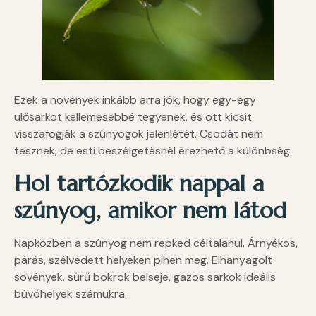
Ezek a növények inkább arra jók, hogy egy-egy
ülősarkot kellemesebbé tegyenek, és ott kicsit
visszafogják a szúnyogok jelenlétét. Csodát nem
tesznek, de esti beszélgetésnél érezhető a különbség.
Hol tartózkodik nappal a
szúnyog, amikor nem látod
Napközben a szúnyog nem repked céltalanul. Árnyékos,
párás, szélvédett helyeken pihen meg. Elhanyagolt
sövények, sűrű bokrok belseje, gazos sarkok ideális
búvóhelyek számukra.