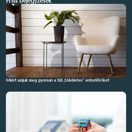
Friss bejegyzések
Miért unjuk meg gyorsan a túl „tökéletes” enteriőröket