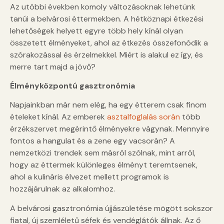
Az utóbbi években komoly változásoknak lehetünk
tanúi a belvárosi éttermekben. A hétköznapi étkezési
lehetőségek helyett egyre több hely kínál olyan
összetett élményeket, ahol az étkezés összefonódik a
szórakozással és érzelmekkel. Miért is alakul ez így, és
merre tart majd a jövő?
Élményközpontú gasztronómia
Napjainkban már nem elég, ha egy étterem csak finom
ételeket kínál. Az emberek
asztalfoglalás során
több
érzékszervet megérintő élményekre vágynak. Mennyire
fontos a hangulat és a zene egy vacsorán? A
nemzetközi trendek sem másról szólnak, mint arról,
hogy az éttermek különleges élményt teremtsenek,
ahol a kulináris élvezet mellett programok is
hozzájárulnak az alkalomhoz.
A belvárosi gasztronómia újjászületése mögött sokszor
fiatal, új szemléletű séfek és vendéglátók állnak. Az ő