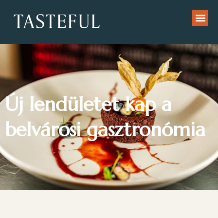
Új lendületet kap a
belvárosi gasztronómia