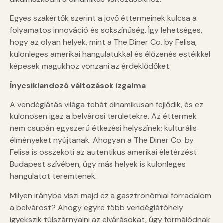
Egyes szakértők szerint a jövő éttermeinek kulcsa a
folyamatos innováció és sokszínűség. Így lehetséges,
hogy az olyan helyek, mint a The Diner Co. by Felisa,
különleges amerikai hangulatukkal és élőzenés estéikkel
képesek magukhoz vonzani az érdeklődőket.
Ínycsiklandozó változások izgalma
A vendéglátás világa tehát dinamikusan fejlődik, és ez
különösen igaz a belvárosi területekre. Az éttermek
nem csupán egyszerű étkezési helyszínek; kulturális
élményeket nyújtanak. Ahogyan a The Diner Co. by
Felisa is összeköti az autentikus amerikai életérzést
Budapest szívében, úgy más helyek is különleges
hangulatot teremtenek.
Milyen irányba viszi majd ez a gasztronómiai forradalom
a belvárost? Ahogy egyre több vendéglátóhely
igyekszik túlszárnyalni az elvárásokat, úgy formálódnak