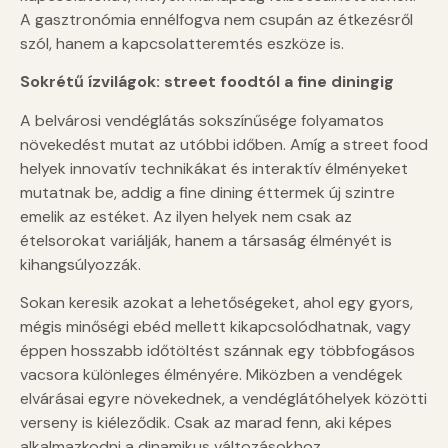
A gasztronómia ennélfogva nem csupán az étkezésről
szól, hanem a kapcsolatteremtés eszköze is.
Sokrétű ízvilágok: street foodtól a fine diningig
A belvárosi vendéglátás sokszínűsége folyamatos
növekedést mutat az utóbbi időben. Amíg a street food
helyek innovatív technikákat és interaktív élményeket
mutatnak be, addig a fine dining éttermek új szintre
emelik az estéket. Az ilyen helyek nem csak az
ételsorokat variálják, hanem a társaság élményét is
kihangsúlyozzák.
Sokan keresik azokat a lehetőségeket, ahol egy gyors,
mégis minőségi ebéd mellett kikapcsolódhatnak, vagy
éppen hosszabb időtöltést szánnak egy többfogásos
vacsora különleges élményére. Miközben a vendégek
elvárásai egyre növekednek, a vendéglátóhelyek közötti
verseny is kiéleződik. Csak az marad fenn, aki képes
alkalmazkodni a dinamikus változásokhoz.