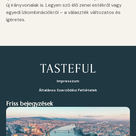
új irányvonalak is. Legyen szó élő zenei estékről vagy
egyedi ízkombinációkról – a választék változatos és
ígéretes.
Impresszum
Általános Szerződési Feltételek
Friss bejegyzések