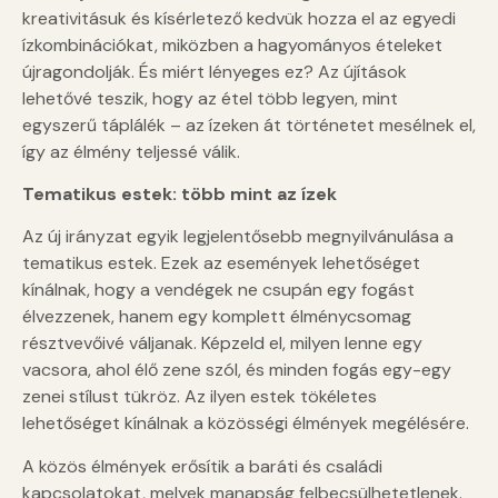
kreativitásuk és kísérletező kedvük hozza el az egyedi
ízkombinációkat, miközben a hagyományos ételeket
újragondolják. És miért lényeges ez? Az újítások
lehetővé teszik, hogy az étel több legyen, mint
egyszerű táplálék – az ízeken át történetet mesélnek el,
így az élmény teljessé válik.
Tematikus estek: több mint az ízek
Az új irányzat egyik legjelentősebb megnyilvánulása a
tematikus estek. Ezek az események lehetőséget
kínálnak, hogy a vendégek ne csupán egy fogást
élvezzenek, hanem egy komplett élménycsomag
résztvevőivé váljanak. Képzeld el, milyen lenne egy
vacsora, ahol élő zene szól, és minden fogás egy-egy
zenei stílust tükröz. Az ilyen estek tökéletes
lehetőséget kínálnak a közösségi élmények megélésére.
A közös élmények erősítik a baráti és családi
kapcsolatokat, melyek manapság felbecsülhetetlenek.