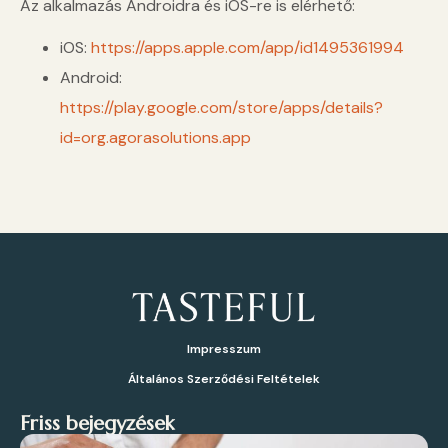
Az alkalmazás Androidra és iOS-re is elérhető:
iOS:
https://apps.apple.com/app/id1495361994
Android:
https://play.google.com/store/apps/details?
id=org.agorasolutions.app
Impresszum
Általános Szerződési Feltételek
Friss bejegyzések