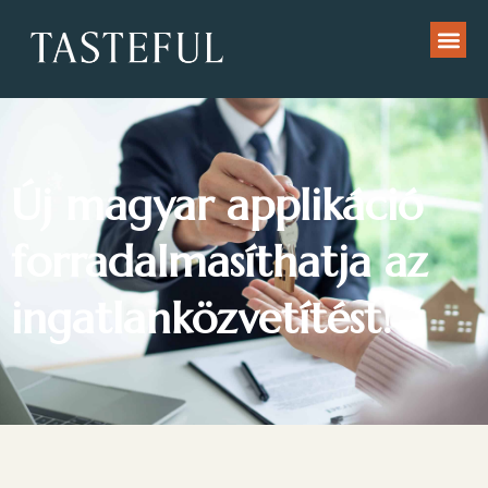
Új magyar applikáció
forradalmasíthatja az
ingatlanközvetítést!