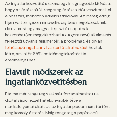
Az ingatlanközvetítő szakma egyik legnagyobb kihívása,
hogy az értékesítők rengeteg értékes időt veszítenek el
a hosszas, monoton adminisztrációval. Az iparág eddig
híján volt az igazán innovatív, digitális megoldásoknak,
de ez most egy magyar fejlesztő csapatnak
köszönhetően megváltozhat! Az Agora nevű alkalmazás
fejlesztői ugyanis felismerték a problémát, és olyan
felhőalapú ingatlannyilvántartó alkalmazást
hoztak
létre, ami akár 65%-os időmegtakarítást is
eredményezhet.
Elavult módszerek az
ingatlanközvetítésben
Bár ma már rengeteg szakmát forradalmasított a
digitalizáció, ezzel hatékonyabbá téve a
munkafolyamatokat, de az ingatlanpiacon nem történt
még komoly áttörés. Máig rengeteg a papíralapú