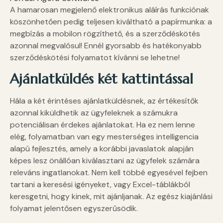
A hamarosan megjelenő elektronikus aláírás funkciónak
köszönhetően pedig teljesen kiváltható a papírmunka: a
megbízás a mobilon rögzíthető, és a szerződéskötés
azonnal megvalósul! Ennél gyorsabb és hatékonyabb
szerződéskötési folyamatot kívánni se lehetne!
Ajánlatküldés két kattintással
Hála a két érintéses ajánlatküldésnek, az értékesítők
azonnal kiküldhetik az ügyfeleknek a számukra
potenciálisan érdekes ajánlatokat. Ha ez nem lenne
elég, folyamatban van egy mesterséges intelligencia
alapú fejlesztés, amely a korábbi javaslatok alapján
képes lesz önállóan kiválasztani az ügyfelek számára
releváns ingatlanokat. Nem kell többé egyesével fejben
tartani a keresési igényeket, vagy Excel-táblákból
keresgetni, hogy kinek, mit ajánljanak. Az egész kiajánlási
folyamat jelentősen egyszerűsödik.