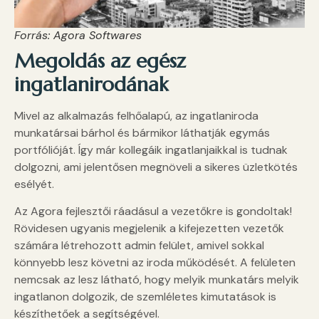
Forrás: Agora Softwares
Megoldás az egész
ingatlanirodának
Mivel az alkalmazás felhőalapú, az ingatlaniroda
munkatársai bárhol és bármikor láthatják egymás
portfólióját. Így már kollegáik ingatlanjaikkal is tudnak
dolgozni, ami jelentősen megnöveli a sikeres üzletkötés
esélyét.
Az Agora fejlesztői ráadásul a vezetőkre is gondoltak!
Rövidesen ugyanis megjelenik a kifejezetten vezetők
számára létrehozott admin felület, amivel sokkal
könnyebb lesz követni az iroda működését. A felületen
nemcsak az lesz látható, hogy melyik munkatárs melyik
ingatlanon dolgozik, de szemléletes kimutatások is
készíthetőek a segítségével.