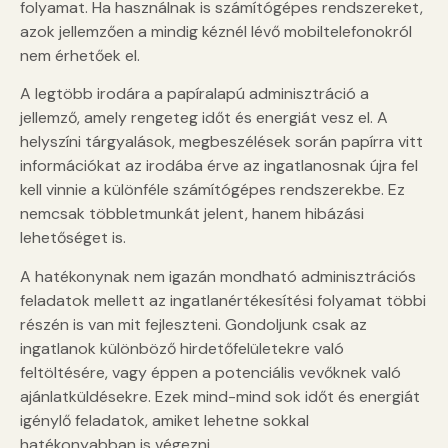
folyamat. Ha használnak is számítógépes rendszereket,
azok jellemzően a mindig kéznél lévő mobiltelefonokról
nem érhetőek el.
A legtöbb irodára a papíralapú adminisztráció a
jellemző, amely rengeteg időt és energiát vesz el. A
helyszíni tárgyalások, megbeszélések során papírra vitt
információkat az irodába érve az ingatlanosnak újra fel
kell vinnie a különféle számítógépes rendszerekbe. Ez
nemcsak többletmunkát jelent, hanem hibázási
lehetőséget is.
A hatékonynak nem igazán mondható adminisztrációs
feladatok mellett az ingatlanértékesítési folyamat többi
részén is van mit fejleszteni. Gondoljunk csak az
ingatlanok különböző hirdetőfelületekre való
feltöltésére, vagy éppen a potenciális vevőknek való
ajánlatküldésekre. Ezek mind-mind sok időt és energiát
igénylő feladatok, amiket lehetne sokkal
hatékonyabban is végezni.