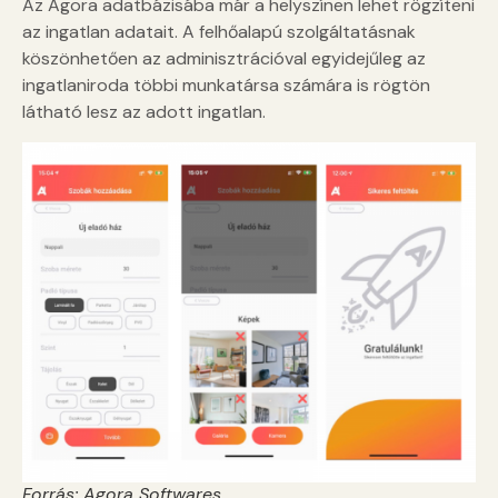
Az Agora adatbázisába már a helyszínen lehet rögzíteni
az ingatlan adatait. A felhőalapú szolgáltatásnak
köszönhetően az adminisztrációval egyidejűleg az
ingatlaniroda többi munkatársa számára is rögtön
látható lesz az adott ingatlan.
Forrás: Agora Softwares