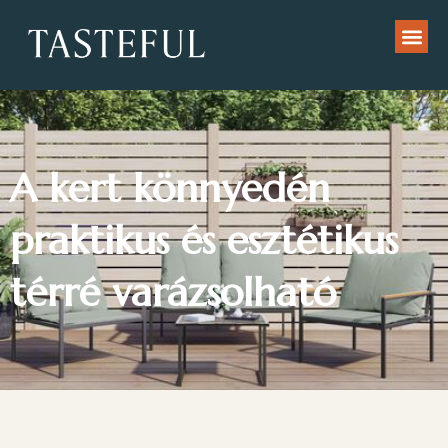
A kert könnyedén
praktikus és esztétikus
térré varázsolható