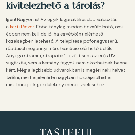
kivitelezhető a tárolás?
Igen! Nagyon is! Az egyik legpraktikusabb választás
a
kerti fészer
. Ebbe tényleg minden bezsúfolható, ami
éppen nem kell, de jó, ha egyébként elérhető
közelségben letehető. A telepítése pofonegyszerű,
ráadásul megannyi méretvariáció elérhető belőle.
Anyaga stramm, strapabíró, ezért sem az erős UV-
sugárzás, sem a kemény fagyok nem okozhatnak benne
kárt. Még a legkisebb udvarokban is megéri neki helyet
találni, mert a jelenléte nagyban hozzájárulhat a
mindennapok gördülékeny menedzseléséhez.