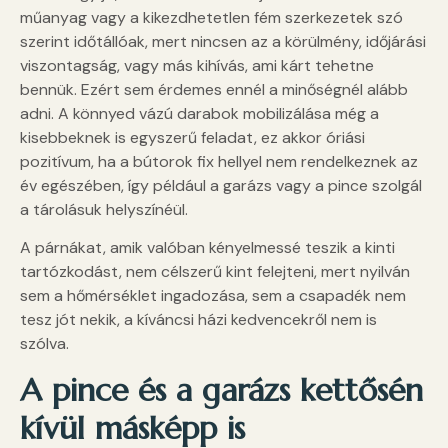
műanyag vagy a kikezdhetetlen fém szerkezetek szó
szerint időtállóak, mert nincsen az a körülmény, időjárási
viszontagság, vagy más kihívás, ami kárt tehetne
bennük. Ezért sem érdemes ennél a minőségnél alább
adni. A könnyed vázú darabok mobilizálása még a
kisebbeknek is egyszerű feladat, ez akkor óriási
pozitívum, ha a bútorok fix hellyel nem rendelkeznek az
év egészében, így például a garázs vagy a pince szolgál
a tárolásuk helyszínéül.
A párnákat, amik valóban kényelmessé teszik a kinti
tartózkodást, nem célszerű kint felejteni, mert nyilván
sem a hőmérséklet ingadozása, sem a csapadék nem
tesz jót nekik, a kíváncsi házi kedvencekről nem is
szólva.
A pince és a garázs kettősén
kívül másképp is