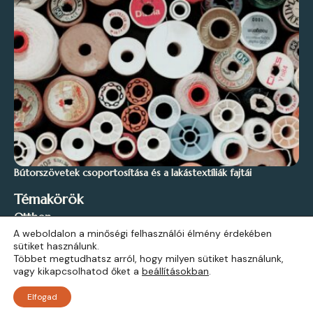
Bútorszövetek csoportosítása és a lakástextíliák fajtái
Témakörök
Otthon
A weboldalon a minőségi felhasználói élmény érdekében
Stílus és Inspiráció
sütiket használunk.
Kert és Szabadidő
Többet megtudhatsz arról, hogy milyen sütiket használunk,
vagy kikapcsolhatod őket a
beállításokban
.
Építkezés
Elfogad