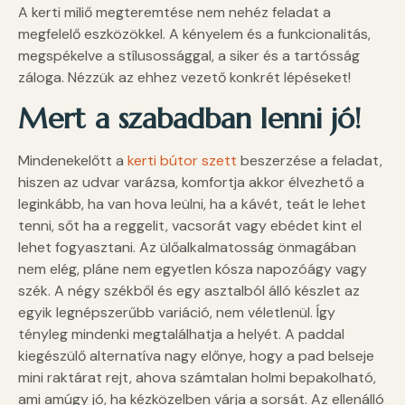
A kerti miliő megteremtése nem nehéz feladat a
megfelelő eszközökkel. A kényelem és a funkcionalitás,
megspékelve a stílusossággal, a siker és a tartósság
záloga. Nézzük az ehhez vezető konkrét lépéseket!
Mert a szabadban lenni jó!
Mindenekelőtt a
kerti bútor szett
beszerzése a feladat,
hiszen az udvar varázsa, komfortja akkor élvezhető a
leginkább, ha van hova leülni, ha a kávét, teát le lehet
tenni, sőt ha a reggelit, vacsorát vagy ebédet kint el
lehet fogyasztani. Az ülőalkalmatosság önmagában
nem elég, pláne nem egyetlen kósza napozóágy vagy
szék. A négy székből és egy asztalból álló készlet az
egyik legnépszerűbb variáció, nem véletlenül. Így
tényleg mindenki megtalálhatja a helyét. A paddal
kiegészülő alternatíva nagy előnye, hogy a pad belseje
mini raktárat rejt, ahova számtalan holmi bepakolható,
ami amúgy jó, ha kézközelben várja a sorsát. Az ellenálló