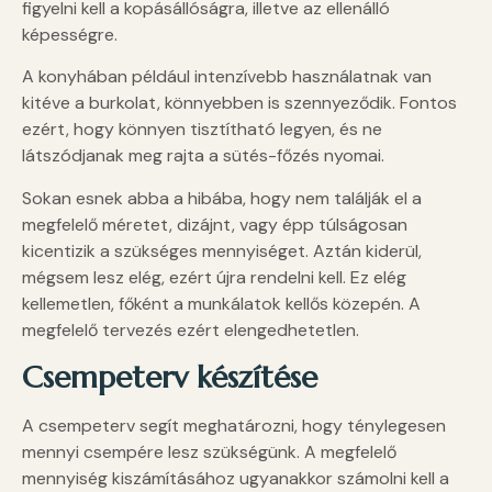
figyelni kell a kopásállóságra, illetve az ellenálló
képességre.
A konyhában például intenzívebb használatnak van
kitéve a burkolat, könnyebben is szennyeződik. Fontos
ezért, hogy könnyen tisztítható legyen, és ne
látszódjanak meg rajta a sütés-főzés nyomai.
Sokan esnek abba a hibába, hogy nem találják el a
megfelelő méretet, dizájnt, vagy épp túlságosan
kicentizik a szükséges mennyiséget. Aztán kiderül,
mégsem lesz elég, ezért újra rendelni kell. Ez elég
kellemetlen, főként a munkálatok kellős közepén. A
megfelelő tervezés ezért elengedhetetlen.
Csempeterv készítése
A csempeterv segít meghatározni, hogy ténylegesen
mennyi csempére lesz szükségünk. A megfelelő
mennyiség kiszámításához ugyanakkor számolni kell a