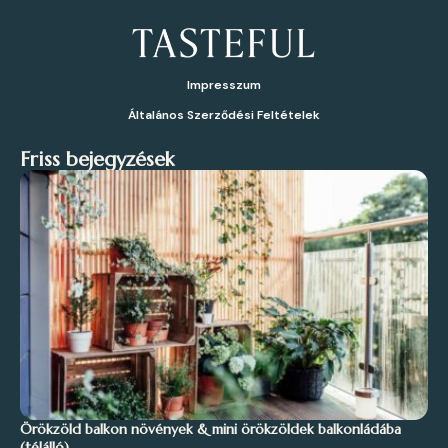
Impresszum
Általános Szerződési Feltételek
Friss bejegyzések
Örökzöld balkon növények & mini örökzöldek balkonládába
(télálló)