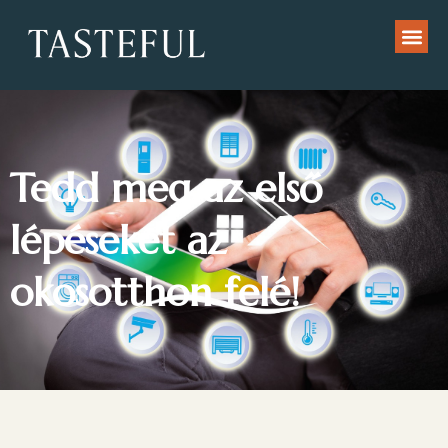
Tedd meg az első
lépéseket az
okosotthon felé!