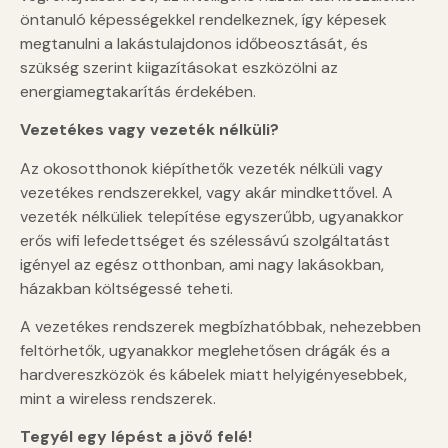
öntanuló képességekkel rendelkeznek, így képesek
megtanulni a lakástulajdonos időbeosztását, és
szükség szerint kiigazításokat eszközölni az
energiamegtakarítás érdekében.
Vezetékes vagy vezeték nélküli?
Az okosotthonok kiépíthetők vezeték nélküli vagy
vezetékes rendszerekkel, vagy akár mindkettővel. A
vezeték nélküliek telepítése egyszerűbb, ugyanakkor
erős wifi lefedettséget és szélessávú szolgáltatást
igényel az egész otthonban, ami nagy lakásokban,
házakban költségessé teheti.
A vezetékes rendszerek megbízhatóbbak, nehezebben
feltörhetők, ugyanakkor meglehetősen drágák és a
hardvereszközök és kábelek miatt helyigényesebbek,
mint a wireless rendszerek.
Tegyél egy lépést a jövő felé!