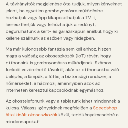
A távirányítók megjelenése óta tudjuk, milyen kényelmet
jelent, ha egyetlen gombnyomásra működésbe
hozhatjuk vagy épp kikapcsolhatjuk a TV-t,
leereszthetjük vagy felhúzhatjuk a redőnyt,
begurulhatunk a kert- és garázskapun anélkül, hogy ki
kellene szállnunk az esőben vagy hidegben.
Ma már különösebb fantázia sem kell ahhoz, hiszen
maga a valóság az okoseszközök (IoT) révén, hogy
otthonaink is gombnyomásra működjenek. Számos
funkció vezérelhető távolról, akár az otthonunkba való
belépés, a lámpák, a fűtés, a biztonsági rendszer, a
hőmérséklet, a házimozi, amennyiben azok az
interneten keresztül kapcsolódnak egymáshoz.
Az okostelefonunk vagy a tabletünk lehet mindennek a
kulcsa. Válassz igényeidnek megfelelően a
Speedshop
által kínált okoseszközök
közül, tedd kényelmesebbé a
mindennapokat!