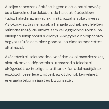
A teljes rendszer kiépítése legyen a cél a hatékonyság
és a kényelmed érdekében, de ha csak lépésekben
tudsz haladni az anyagiak miatt, azzal is sokat nyersz.
Az okosvilágítás nemcsak a hangulatodnak megfelelően
működtethető, de amiatt sem kell aggódnod többé, ha
elfelejted lekapcsolni a villanyt. Ahogyan a bekapcsolva
hagyott fűtés sem okoz gondot, ha okostermosztátot
alkalmazol.
Akár távolról, telefonoddal vezérled az okoseszközöket,
akár bizonyos időpontokra ütemezed a feladatok
elvégzését, az intelligens otthonok forradalmasítják az
eszközök vezérlését, növelik az otthonok kényelmét,
energiahatékonyságát és biztonságát.