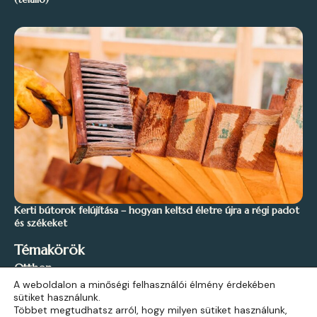
Kerti bútorok felújítása – hogyan keltsd életre újra a régi padot
és székeket
Témakörök
Otthon
A weboldalon a minőségi felhasználói élmény érdekében
Stílus és Inspiráció
sütiket használunk.
Kert és Szabadidő
Többet megtudhatsz arról, hogy milyen sütiket használunk,