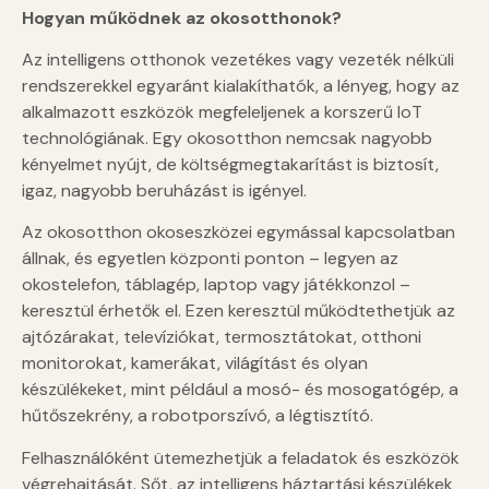
Hogyan működnek az okosotthonok?
Az intelligens otthonok vezetékes vagy vezeték nélküli
rendszerekkel egyaránt kialakíthatók, a lényeg, hogy az
alkalmazott eszközök megfeleljenek a korszerű IoT
technológiának. Egy okosotthon nemcsak nagyobb
kényelmet nyújt, de költségmegtakarítást is biztosít,
igaz, nagyobb beruházást is igényel.
Az okosotthon okoseszközei egymással kapcsolatban
állnak, és egyetlen központi ponton – legyen az
okostelefon, táblagép, laptop vagy játékkonzol –
keresztül érhetők el. Ezen keresztül működtethetjük az
ajtózárakat, televíziókat, termosztátokat, otthoni
monitorokat, kamerákat, világítást és olyan
készülékeket, mint például a mosó- és mosogatógép, a
hűtőszekrény, a robotporszívó, a légtisztító.
Felhasználóként ütemezhetjük a feladatok és eszközök
végrehajtását. Sőt, az intelligens háztartási készülékek