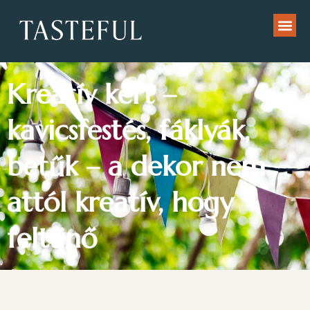
Kreatív kert –
kavicsfestés, fáklyák,
betűk – a dekor nem
attól kreatív, hogy
feltűnő