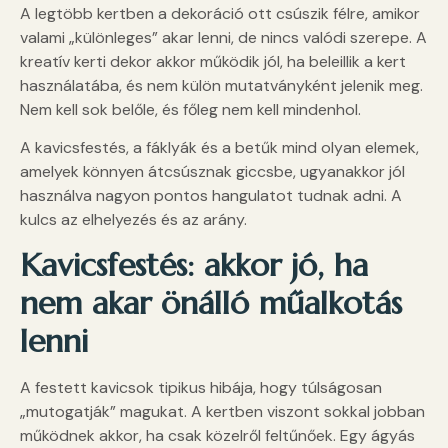
A legtöbb kertben a dekoráció ott csúszik félre, amikor
valami „különleges” akar lenni, de nincs valódi szerepe. A
kreatív kerti dekor akkor működik jól, ha beleillik a kert
használatába, és nem külön mutatványként jelenik meg.
Nem kell sok belőle, és főleg nem kell mindenhol.
A kavicsfestés, a fáklyák és a betűk mind olyan elemek,
amelyek könnyen átcsúsznak giccsbe, ugyanakkor jól
használva nagyon pontos hangulatot tudnak adni. A
kulcs az elhelyezés és az arány.
Kavicsfestés: akkor jó, ha
nem akar önálló műalkotás
lenni
A festett kavicsok tipikus hibája, hogy túlságosan
„mutogatják” magukat. A kertben viszont sokkal jobban
működnek akkor, ha csak közelről feltűnőek. Egy ágyás