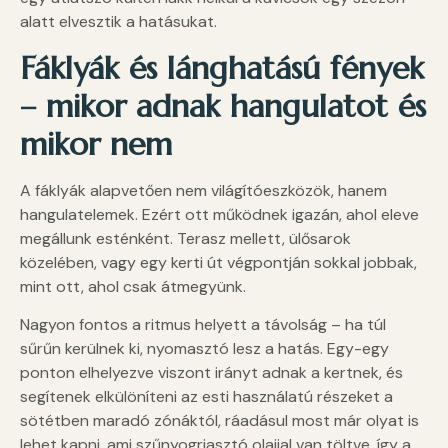
alatt elvesztik a hatásukat.
Fáklyák és lánghatású fények
– mikor adnak hangulatot és
mikor nem
A fáklyák alapvetően nem világítóeszközök, hanem
hangulatelemek. Ezért ott működnek igazán, ahol eleve
megállunk esténként. Terasz mellett, ülősarok
közelében, vagy egy kerti út végpontján sokkal jobbak,
mint ott, ahol csak átmegyünk.
Nagyon fontos a ritmus helyett a távolság – ha túl
sűrűn kerülnek ki, nyomasztó lesz a hatás. Egy-egy
ponton elhelyezve viszont irányt adnak a kertnek, és
segítenek elkülöníteni az esti használatú részeket a
sötétben maradó zónáktól, ráadásul most már olyat is
lehet kapni, ami szűnyogriasztó olajjal van töltve, így a