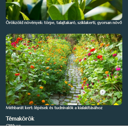
Örökzöld növények: törpe, talajtakaró, sziklakerti, gyorsan növő
Méhbarát kert: lépések és tudnivalók a kialakításához
Témakörök
Otthon