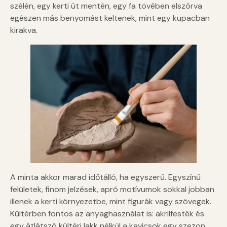
szélén, egy kerti út mentén, egy fa tövében elszórva
egészen más benyomást keltenek, mint egy kupacban
kirakva.
A minta akkor marad időtálló, ha egyszerű. Egyszínű
felületek, finom jelzések, apró motívumok sokkal jobban
illenek a kerti környezetbe, mint figurák vagy szövegek.
Kültérben fontos az anyaghasználat is: akrilfesték és
egy átlátszó kültéri lakk nélkül a kavicsok egy szezon