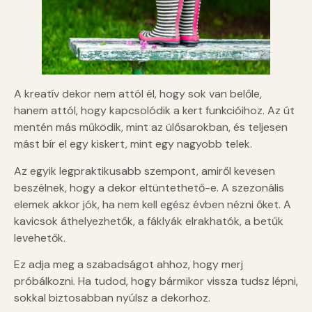
A kreatív dekor nem attól él, hogy sok van belőle,
hanem attól, hogy kapcsolódik a kert funkcióihoz. Az út
mentén más működik, mint az ülősarokban, és teljesen
mást bír el egy kiskert, mint egy nagyobb telek.
Az egyik legpraktikusabb szempont, amiről kevesen
beszélnek, hogy a dekor eltüntethető-e. A szezonális
elemek akkor jók, ha nem kell egész évben nézni őket. A
kavicsok áthelyezhetők, a fáklyák elrakhatók, a betűk
levehetők.
Ez adja meg a szabadságot ahhoz, hogy merj
próbálkozni. Ha tudod, hogy bármikor vissza tudsz lépni,
sokkal biztosabban nyúlsz a dekorhoz.