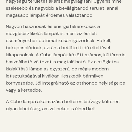
nagyságú területet akarsz megvilágítani. Ugyanis minél
szélesebb és nagyobb a bevilágítandó terület, annál
magasabb lámpát érdemes választanod.
Nagyon hasznosak és energiatakarékosak a
mozgásérzékelős lámpák is, mert az észlelt
eseményekhez automatikusan igazodnak. Ha kell,
bekapcsolódnak, aztán a beállított idő elteltével
kikapcsolnak. A Cube lámpák között számos, kültéren is
használható változat is megtalálható. Ez a szögletes
kialakítású lámpa az egyszerű, de mégis modern
letisztultságával kiválóan illeszkedik bármilyen
környezetbe. Jól integrálható az otthonod helyiségeibe
vagy a kertedbe.
A Cube lámpa alkalmazása beltéren és/vagy kültéren
olyan lehetőség, amivel neked is élned kell!