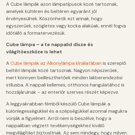
A Cube lámpák azon lámpatípusok közé tartoznak,
amelyek kültéren és beltéren egyaránt jól
érvényesülnek. Köszönhetik ezt annak, hogy
egyszerűek, szögletes vagy kocka alakúak, ennél fogva
időtálló a formatervezésük.
Cube lámpa – a te nappalid dísze és
világítóeszköze is lehet
A
Cube lámpák az Alkonylámpa kínálatában
is szereplő
beltéri lámpák közé tartoznak. Nagyon népszerűek,
mert könnyen beilleszthetőek minden lakberendezési
stílusba. A nappali kellemes, otthonos hangulatához is
hozzájárulnak – az enteriőr szerves részét képezve.
A leggyakrabban fémből készülő Cube lámpák a
különlegességükkel és a szépségükkel azonnal magukra
vonják a figyelmet. Arról nem is beszélve, hogy a
nappaliban végzett tevékenységekhez kiváló
megvilágítást biztosítnak. Az sem mindegy, hogy milyen