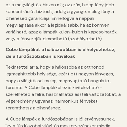
ez a megvilágítás, hiszen míg az erős, hideg fény jobb
koncentrációt biztosít, addig a gyenge, meleg fény a
pihenésed garanciája. Ennélfogva a nappali
megvilágítása akkor a legideálisabb, ha az könnyen
variálható, azaz a lámpák külön-külön is kapcsolhatók,
vagy a fényerejük dimmelhető (szabályozható).
Cube lámpákat a hálószobában is elhelyezhetsz,
de a fürdőszobában is kiválóak
Tekintettel arra, hogy a hálószoba az otthonod
legmeghittebb helyisége, ezért ott nagyon lényeges,
hogy a világítással meleg, megnyugtató hangulatot
teremts. A Cube lámpákkal ez is kivitelezhető –
szerelheted a falra, használhatsz asztali változatokat, a
végeredmény ugyanaz: harmonikus fényeket
teremthetsz a pihenéshez.
A Cube lámpák a fürdőszobában is jól érvényesülnek,
így a fürdőszobai világítás megtervezésekor mindig