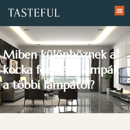
Miben különböznek a
kocka formájú lámpák
a többi lámpától?