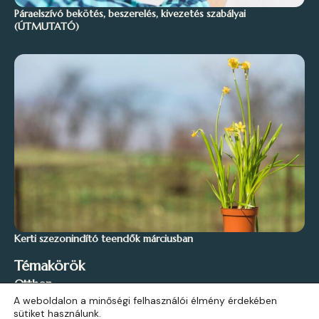
Páraelszívó bekötés, beszerelés, kivezetés szabályai
(ÚTMUTATÓ)
Kerti szezonindító teendők márciusban
Témakörök
Otthon
A weboldalon a minőségi felhasználói élmény érdekében
Stílus és Inspiráció
sütiket használunk.