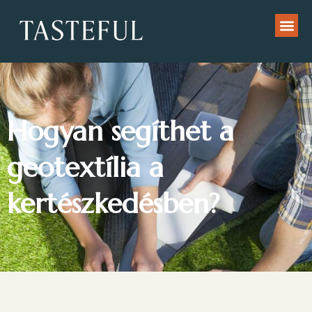
Hogyan segíthet a
geotextília a
kertészkedésben?