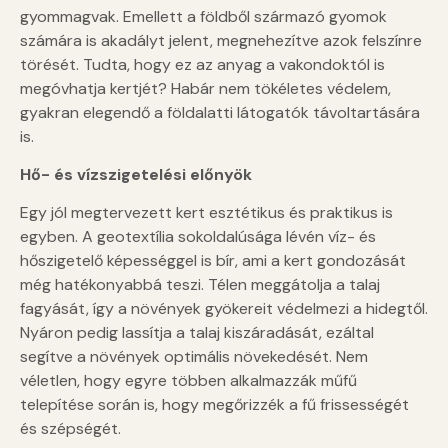
gyommagvak. Emellett a földből származó gyomok
számára is akadályt jelent, megnehezítve azok felszínre
törését. Tudta, hogy ez az anyag a vakondoktól is
megóvhatja kertjét? Habár nem tökéletes védelem,
gyakran elegendő a földalatti látogatók távoltartására
is.
Hő- és vízszigetelési előnyök
Egy jól megtervezett kert esztétikus és praktikus is
egyben. A geotextília sokoldalúsága lévén víz- és
hőszigetelő képességgel is bír, ami a kert gondozását
még hatékonyabbá teszi. Télen meggátolja a talaj
fagyását, így a növények gyökereit védelmezi a hidegtől.
Nyáron pedig lassítja a talaj kiszáradását, ezáltal
segítve a növények optimális növekedését. Nem
véletlen, hogy egyre többen alkalmazzák műfű
telepítése során is, hogy megőrizzék a fű frissességét
és szépségét.