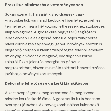
Praktikus alkalmazás a veteményesben
Sokan szeretik, ha saját kis zöldséges- vagy
virágoskertjük van, ahol kedvükre kísérletezhetnek és
termelhetik meg a hétköznapi étkezéseikhez szükséges
alapanyagokat. A geotextília nagyszerű segítőtárs
lehet ebben. Feleslegessé teheti a teljes talajcserét,
mivel különleges tápanyag-igényű növények esetén is
elegendő csupán a kívánt talajréteget felvinni, amelyet
az anyag elválaszt a meglévő, esetlegesen káros
talajtól. Ezzel jelentős energiát és pénzt is
megtakaríthat, hiszen minimális földtani beavatkozással
javíthatja növényei körülményeit.
Dekoratív lehetőségek a kerti kialakításban
A kert szépségének megteremtése és megőrzése
minden kertészkedő álma. A geotextília itt is hasznos
szerepet játszhat. Az anyag kombinálása különböző
típusú mulccsal nemcsak a gyomok megtelepedését