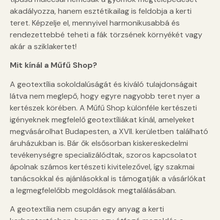
akadályozza, hanem esztétikailag is feldobja a kerti
teret. Képzelje el, mennyivel harmonikusabbá és
rendezettebbé teheti a fák törzsének környékét vagy
akár a sziklakertet!
Mit kínál a Műfű Shop?
A geotextília sokoldalúságát és kiváló tulajdonságait
látva nem meglepő, hogy egyre nagyobb teret nyer a
kertészek körében. A Műfű Shop különféle kertészeti
igényeknek megfelelő geotextíliákat kínál, amelyeket
megvásárolhat Budapesten, a XVII. kerületben található
áruházukban is. Bár ők elsősorban kiskereskedelmi
tevékenységre specializálódtak, szoros kapcsolatot
ápolnak számos kertészeti kivitelezővel, így szakmai
tanácsokkal és ajánlásokkal is támogatják a vásárlókat
a legmegfelelőbb megoldások megtalálásában.
A geotextília nem csupán egy anyag a kerti