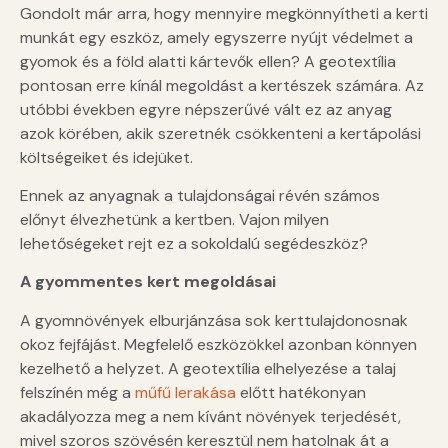
Gondolt már arra, hogy mennyire megkönnyítheti a kerti
munkát egy eszköz, amely egyszerre nyújt védelmet a
gyomok és a föld alatti kártevők ellen? A geotextília
pontosan erre kínál megoldást a kertészek számára. Az
utóbbi években egyre népszerűvé vált ez az anyag
azok körében, akik szeretnék csökkenteni a kertápolási
költségeiket és idejüket.
Ennek az anyagnak a tulajdonságai révén számos
előnyt élvezhetünk a kertben. Vajon milyen
lehetőségeket rejt ez a sokoldalú segédeszköz?
A gyommentes kert megoldásai
A gyomnövények elburjánzása sok kerttulajdonosnak
okoz fejfájást. Megfelelő eszközökkel azonban könnyen
kezelhető a helyzet. A geotextília elhelyezése a talaj
felszínén még a
műfű lerakása
előtt hatékonyan
akadályozza meg a nem kívánt növények terjedését,
mivel szoros szövésén keresztül nem hatolnak át a