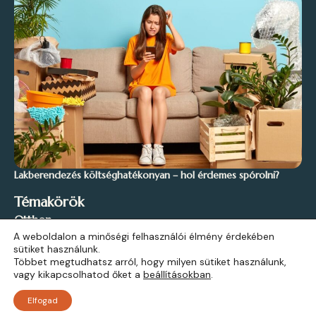
Lakberendezés költséghatékonyan – hol érdemes spórolni?
Témakörök
Otthon
A weboldalon a minőségi felhasználói élmény érdekében
Stílus és Inspiráció
sütiket használunk.
Kert és Szabadidő
Többet megtudhatsz arról, hogy milyen sütiket használunk,
vagy kikapcsolhatod őket a
beállításokban
.
Építkezés
Elfogad