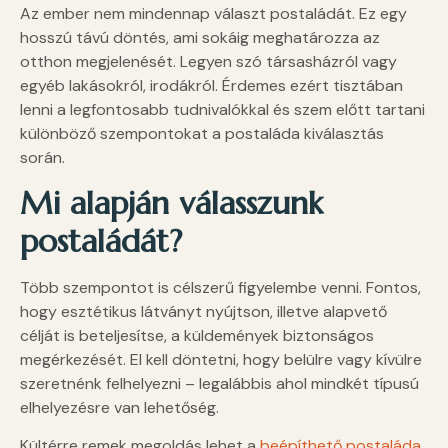
Az ember nem mindennap választ postaládát. Ez egy
hosszú távú döntés, ami sokáig meghatározza az
otthon megjelenését. Legyen szó társasházról vagy
egyéb lakásokról, irodákról. Érdemes ezért tisztában
lenni a legfontosabb tudnivalókkal és szem előtt tartani
különböző szempontokat a postaláda kiválasztás
során.
Mi alapján válasszunk
postaládát?
Több szempontot is célszerű figyelembe venni. Fontos,
hogy esztétikus látványt nyújtson, illetve alapvető
célját is beteljesítse, a küldemények biztonságos
megérkezését. El kell döntetni, hogy belülre vagy kívülre
szeretnénk felhelyezni – legalábbis ahol mindkét típusú
elhelyezésre van lehetőség.
Kültérre remek megoldás lehet a
beépíthető postaláda
,