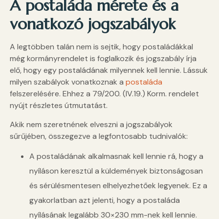
A postaláda mérete és a
vonatkozó jogszabályok
A legtöbben talán nem is sejtik, hogy postaládákkal
még kormányrendelet is foglalkozik és jogszabály írja
elő, hogy egy postaládának milyennek kell lennie. Lássuk
milyen szabályok vonatkoznak a
postaláda
felszerelésére. Ehhez a 79/200. (IV.19.) Korm. rendelet
nyújt részletes útmutatást.
Akik nem szeretnének elveszni a jogszabályok
sűrűjében, összegezve a legfontosabb tudnivalók:
A postaládának alkalmasnak kell lennie rá, hogy a
nyíláson keresztül a küldemények biztonságosan
és sérülésmentesen elhelyezhetőek legyenek. Ez a
gyakorlatban azt jelenti, hogy a postaláda
nyílásának legalább 30×230 mm-nek kell lennie.