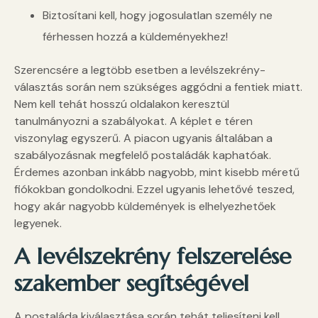
Biztosítani kell, hogy jogosulatlan személy ne
férhessen hozzá a küldeményekhez!
Szerencsére a legtöbb esetben a levélszekrény-
választás során nem szükséges aggódni a fentiek miatt.
Nem kell tehát hosszú oldalakon keresztül
tanulmányozni a szabályokat. A képlet e téren
viszonylag egyszerű. A piacon ugyanis általában a
szabályozásnak megfelelő postaládák kaphatóak.
Érdemes azonban inkább nagyobb, mint kisebb méretű
fiókokban gondolkodni. Ezzel ugyanis lehetővé teszed,
hogy akár nagyobb küldemények is elhelyezhetőek
legyenek.
A levélszekrény felszerelése
szakember segítségével
A postaláda kiválasztása során tehát teljesíteni kell