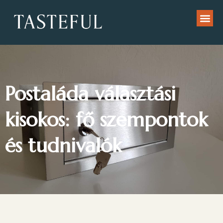
Postaláda választási
kisokos: fő szempontok
és tudnivalók