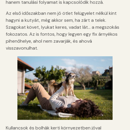
hanem tanulási folyamat is kapcsolódik hozzá.
Az első időszakban nem jó ötlet felügyelet nélkül kint
hagyni a kutyát, még akkor sem, ha zárt a telek.
Szagokat követ, lyukat keres, vadat lát… a megszokás
fokozatos. Az is fontos, hogy legyen egy fix árnyékos
pihenőhelye, ahol nem zavarják, és ahová
visszavonulhat.
Kullancsok és bolhák kerti környezetben jóval