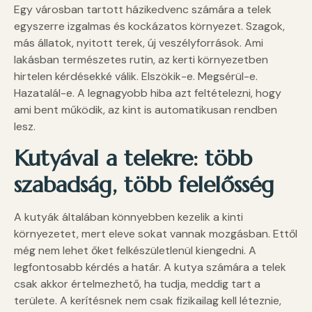
Egy városban tartott házikedvenc számára a telek
egyszerre izgalmas és kockázatos környezet. Szagok,
más állatok, nyitott terek, új veszélyforrások. Ami
lakásban természetes rutin, az kerti környezetben
hirtelen kérdésekké válik. Elszökik-e. Megsérül-e.
Hazatalál-e. A legnagyobb hiba azt feltételezni, hogy
ami bent működik, az kint is automatikusan rendben
lesz.
Kutyával a telekre: több
szabadság, több felelősség
A kutyák általában könnyebben kezelik a kinti
környezetet, mert eleve sokat vannak mozgásban. Ettől
még nem lehet őket felkészületlenül kiengedni. A
legfontosabb kérdés a határ. A kutya számára a telek
csak akkor értelmezhető, ha tudja, meddig tart a
területe. A kerítésnek nem csak fizikailag kell léteznie,