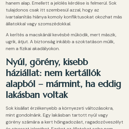
hanem alap. Emellett a jelölés kérdése is felmerül. Sok
tulajdonos csak itt szembesül azzal, hogy az
ivartalanítás hiánya komoly konfliktusokat okozhat más
állatokkal vagy szomszédokkal.
A kerítés a macskánál kevésbé működik, mert mászik,
ugrik, átjut. A biztonság inkább a szoktatáson múlik,
nem a fizikai akadályokon.
Nyúl, görény, kisebb
háziállat: nem kertállók
alapból
– mármint, ha eddig
lakásban voltak
Sok kisállat érzékenyebb a környezeti változásokra,
mint gondolnánk. Egy lakásban tartott nyúl vagy
görény számára a kert hőingadozást, ragadozóveszélyt
és stresszt jelenthet. Ezeket az állatokat soha nem