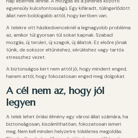
nap ébernek lennie. A mozgás és a pihenés közötti
egyensúly kulcsfontosságú. Egy kifáradt, túlingerlődött
állat nem boldogabb attól, hogy kertben van.
A telekre vitt házikedvenceknél a legnagyobb probléma
az, amikor túl gyorsan túl sokat kapnak. Szabad
mozgás, új terület, új szagok, új állatok. Ez elsőre jónak
tűnik, de sokszor eltűnéshez, sérüléshez vagy tartós
stresszhez vezet.
A biztonságos kert nem attól jó, hogy mindent enged,
hanem attól, hogy fokozatosan enged meg dolgokat.
A cél nem az, hogy jól
legyen
A telek lehet óriási élmény egy városi állat számára, ha
biztonságosan, kiszámíthatóan, fokozatosan ismeri
meg. Nem kell minden helyzetre tökéletes megoldás.