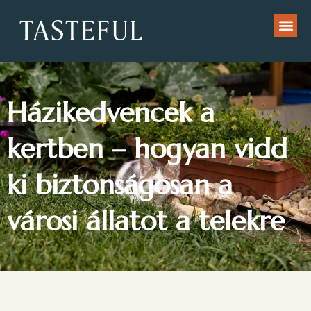
Házikedvencek a
kertben – hogyan vidd
ki biztonságosan a
városi állatot a telekre