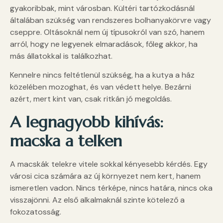
gyakoribbak, mint városban. Kültéri tartózkodásnál
általában szükség van rendszeres bolhanyakörvre vagy
cseppre. Oltásoknál nem új típusokról van szó, hanem
arról, hogy ne legyenek elmaradások, főleg akkor, ha
más állatokkal is találkozhat.
Kennelre nincs feltétlenül szükség, ha a kutya a ház
közelében mozoghat, és van védett helye. Bezárni
azért, mert kint van, csak ritkán jó megoldás.
A legnagyobb kihívás
:
macska a telken
A macskák telekre vitele sokkal kényesebb kérdés. Egy
városi cica számára az új környezet nem kert, hanem
ismeretlen vadon. Nincs térképe, nincs határa, nincs oka
visszajönni. Az első alkalmaknál szinte kötelező a
fokozatosság.