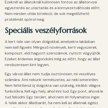
Ezeknél az állatoknál különösen fontos az állatorvosi
egyeztetés az utaztatás és a környezetváltozás előtt.
Nem minden oltás kötelező, de sok megelőzhető
problémát spórol meg.
Speciális veszélyforrás
ok
A kert tele van olyan dolgokkal, amelyekre lakásban
nem kell figyelni. Mérgező növények, kerti vegyszerek,
komposzt, elöl hagyott szerszámok, nyitott vízgyűjtők.
Ezeket érdemes átgondolni még az előtt, hogy az állat
rendszeresen kint legyen.
Egy városi állat nem tudja ösztönösen, mi veszélyes
számára. Ami nekünk természetes, az neki ismeretlen.
Nem feltétlenül új dolgokra van szükség, inkább világos
funkciókra. Kell egy hely, ahol inni tud. Egy pont, ahová le
tud feküdni. Egy terület, ahol nem éri folyamatos inger.
A telek akkor állatbarát, ha nem kell az állatnak egész