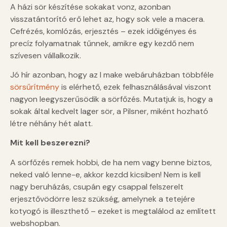
A házi sör készítése sokakat vonz, azonban
visszatántorító erő lehet az, hogy sok vele a macera.
Cefrézés, komlózás, erjesztés – ezek időigényes és
precíz folyamatnak tűnnek, amikre egy kezdő nem
szívesen vállalkozik.
Jó hír azonban, hogy az I make webáruházban többféle
sörsűrítmény
is elérhető, ezek felhasználásával viszont
nagyon leegyszerűsödik a sörfőzés. Mutatjuk is, hogy a
sokak által kedvelt lager sör, a Pilsner, miként hozható
létre néhány hét alatt.
Mit kell beszerezni?
A sörfőzés remek hobbi, de ha nem vagy benne biztos,
neked való lenne-e, akkor kezdd kicsiben! Nem is kell
nagy beruházás, csupán egy csappal felszerelt
erjesztővödörre lesz szükség, amelynek a tetejére
kotyogó is illeszthető – ezeket is megtalálod az említett
webshopban.