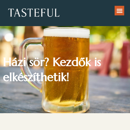
Házi sör? Kezdők is
elkészíthetik!