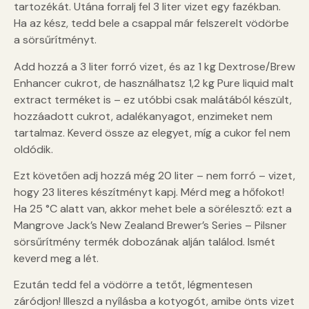
tartozékát. Utána forralj fel 3 liter vizet egy fazékban.
Ha az kész, tedd bele a csappal már felszerelt vödörbe
a sörsűrítményt.
Add hozzá a 3 liter forró vizet, és az 1 kg Dextrose/Brew
Enhancer cukrot, de használhatsz 1,2 kg Pure liquid malt
extract terméket is – ez utóbbi csak malátából készült,
hozzáadott cukrot, adalékanyagot, enzimeket nem
tartalmaz. Keverd össze az elegyet, míg a cukor fel nem
oldódik.
Ezt követően adj hozzá még 20 liter – nem forró – vizet,
hogy 23 literes készítményt kapj. Mérd meg a hőfokot!
Ha 25 °C alatt van, akkor mehet bele a sörélesztő: ezt a
Mangrove Jack’s New Zealand Brewer’s Series – Pilsner
sörsűrítmény termék dobozának alján találod. Ismét
keverd meg a lét.
Ezután tedd fel a vödörre a tetőt, légmentesen
záródjon! Illeszd a nyílásba a kotyogót, amibe önts vizet