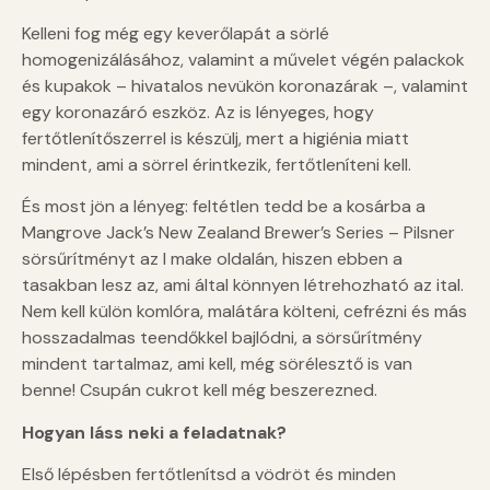
Kelleni fog még egy keverőlapát a sörlé
homogenizálásához, valamint a művelet végén palackok
és kupakok – hivatalos nevükön koronazárak –, valamint
egy koronazáró eszköz. Az is lényeges, hogy
fertőtlenítőszerrel is készülj, mert a higiénia miatt
mindent, ami a sörrel érintkezik, fertőtleníteni kell.
És most jön a lényeg: feltétlen tedd be a kosárba a
Mangrove Jack’s New Zealand Brewer’s Series – Pilsner
sörsűrítményt az I make oldalán, hiszen ebben a
tasakban lesz az, ami által könnyen létrehozható az ital.
Nem kell külön komlóra, malátára költeni, cefrézni és más
hosszadalmas teendőkkel bajlódni, a sörsűrítmény
mindent tartalmaz, ami kell, még sörélesztő is van
benne! Csupán cukrot kell még beszerezned.
Hogyan láss neki a feladatnak?
Első lépésben fertőtlenítsd a vödröt és minden