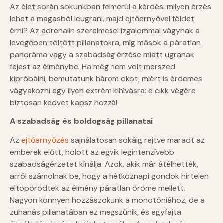
Az élet során sokunkban felmerül a kérdés: milyen érzés
lehet a magasból leugrani, majd ejtőernyővel földet
érni? Az adrenalin szerelmesei izgalommal vágynak a
levegőben töltött pillanatokra, míg mások a páratlan
panoráma vagy a szabadság érzése miatt ugranak
fejest az élménybe. Ha még nem volt merszed
kipróbálni, bemutatunk három okot, miért is érdemes
vágyakozni egy ilyen extrém kihívásra: e cikk végére
biztosan kedvet kapsz hozzá!
A szabadság és boldogság pillanatai
Az
ejtőernyőzés
sajnálatosan sokáig rejtve maradt az
emberek előtt, holott az egyik legintenzívebb
szabadságérzetet kínálja. Azok, akik már átélhették,
arról számolnak be, hogy a hétköznapi gondok hirtelen
eltöpörödtek az élmény páratlan öröme mellett.
Nagyon könnyen hozzászokunk a monotóniához, de a
zuhanás pillanatában ez megszűnik, és egyfajta