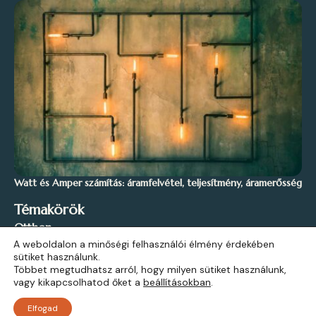
Watt és Amper számítás: áramfelvétel, teljesítmény, áramerősség
Témakörök
Otthon
A weboldalon a minőségi felhasználói élmény érdekében
Stílus és Inspiráció
sütiket használunk.
Kert és Szabadidő
Többet megtudhatsz arról, hogy milyen sütiket használunk,
vagy kikapcsolhatod őket a
beállításokban
.
Építkezés
Elfogad