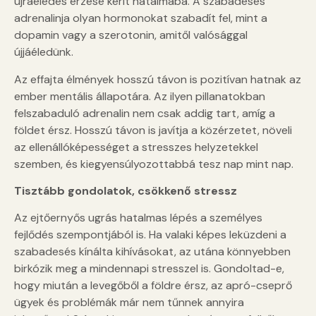
újraéledés érzése kerít hatalmába. A szabadesés
adrenalinja olyan hormonokat szabadít fel, mint a
dopamin vagy a szerotonin, amitől valósággal
újjáéledünk.
Az effajta élmények hosszú távon is pozitívan hatnak az
ember mentális állapotára. Az ilyen pillanatokban
felszabaduló adrenalin nem csak addig tart, amíg a
földet érsz. Hosszú távon is javítja a közérzetet, növeli
az ellenállóképességet a stresszes helyzetekkel
szemben, és kiegyensúlyozottabbá tesz nap mint nap.
Tisztább gondolatok, csökkenő stressz
Az ejtőernyős ugrás hatalmas lépés a személyes
fejlődés szempontjából is. Ha valaki képes leküzdeni a
szabadesés kínálta kihívásokat, az utána könnyebben
birkózik meg a mindennapi stresszel is. Gondoltad-e,
hogy miután a levegőből a földre érsz, az apró-cseprő
ügyek és problémák már nem tűnnek annyira