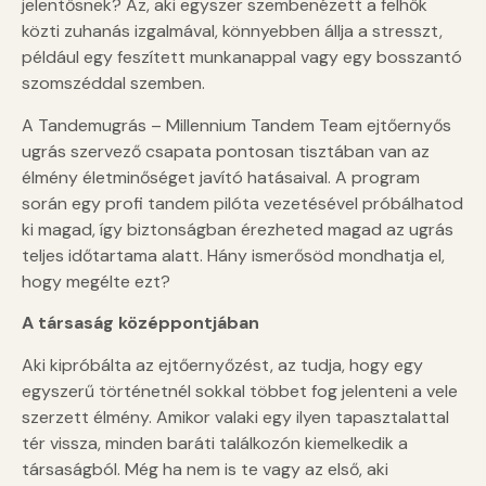
jelentősnek? Az, aki egyszer szembenézett a felhők
közti zuhanás izgalmával, könnyebben állja a stresszt,
például egy feszített munkanappal vagy egy bosszantó
szomszéddal szemben.
A Tandemugrás – Millennium Tandem Team ejtőernyős
ugrás szervező csapata pontosan tisztában van az
élmény életminőséget javító hatásaival. A program
során egy profi tandem pilóta vezetésével próbálhatod
ki magad, így biztonságban érezheted magad az ugrás
teljes időtartama alatt. Hány ismerősöd mondhatja el,
hogy megélte ezt?
A társaság középpontjában
Aki kipróbálta az ejtőernyőzést, az tudja, hogy egy
egyszerű történetnél sokkal többet fog jelenteni a vele
szerzett élmény. Amikor valaki egy ilyen tapasztalattal
tér vissza, minden baráti találkozón kiemelkedik a
társaságból. Még ha nem is te vagy az első, aki