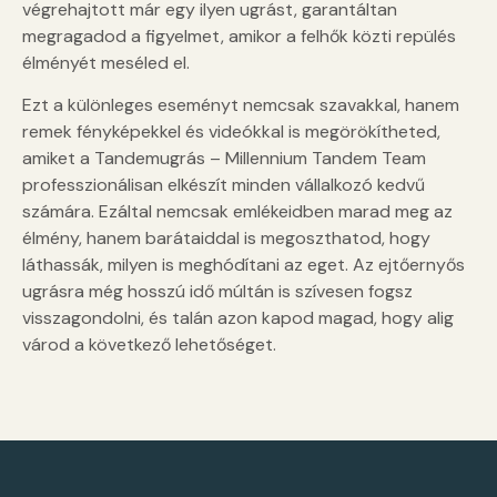
végrehajtott már egy ilyen ugrást, garantáltan
megragadod a figyelmet, amikor a felhők közti repülés
élményét meséled el.
Ezt a különleges eseményt nemcsak szavakkal, hanem
remek fényképekkel és videókkal is megörökítheted,
amiket a Tandemugrás – Millennium Tandem Team
professzionálisan elkészít minden vállalkozó kedvű
számára. Ezáltal nemcsak emlékeidben marad meg az
élmény, hanem barátaiddal is megoszthatod, hogy
láthassák, milyen is meghódítani az eget. Az ejtőernyős
ugrásra még hosszú idő múltán is szívesen fogsz
visszagondolni, és talán azon kapod magad, hogy alig
várod a következő lehetőséget.