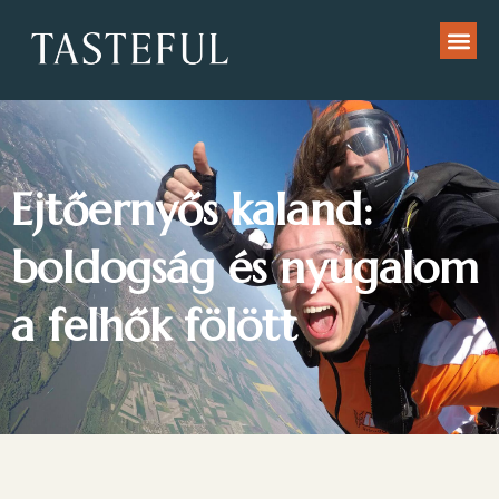
Ejtőernyős kaland:
boldogság és nyugalom
a felhők fölött