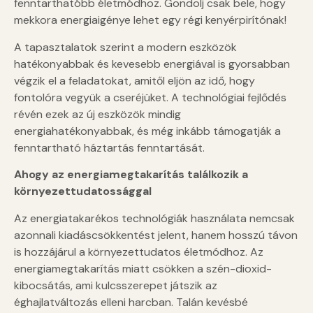
fenntarthatóbb életmódhoz. Gondolj csak bele, hogy
mekkora energiaigénye lehet egy régi kenyérpirítónak!
A tapasztalatok szerint a modern eszközök
hatékonyabbak és kevesebb energiával is gyorsabban
végzik el a feladatokat, amitől eljön az idő, hogy
fontolóra vegyük a cseréjüket. A technológiai fejlődés
révén ezek az új eszközök mindig
energiahatékonyabbak, és még inkább támogatják a
fenntartható háztartás fenntartását.
Ahogy az energiamegtakarítás találkozik a
környezettudatossággal
Az energiatakarékos technológiák használata nemcsak
azonnali kiadáscsökkentést jelent, hanem hosszú távon
is hozzájárul a környezettudatos életmódhoz. Az
energiamegtakarítás miatt csökken a szén-dioxid-
kibocsátás, ami kulcsszerepet játszik az
éghajlatváltozás elleni harcban. Talán kevésbé