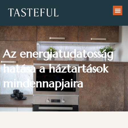
Az energiatudatosság
hatása a háztartások
mindennapjaira