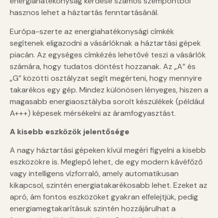
energiahatékonyság kérdése számos szempontból
hasznos lehet a háztartás fenntartásánál.
Európa-szerte az energiahatékonysági címkék
segítenek eligazodni a vásárlóknak a háztartási gépek
piacán. Az egységes címkézés lehetővé teszi a vásárlók
számára, hogy tudatos döntést hozzanak. Az „A” és
„G” közötti osztályzat segít megérteni, hogy mennyire
takarékos egy gép. Mindez különösen lényeges, hiszen a
magasabb energiaosztályba sorolt készülékek (például
A+++) képesek mérsékelni az áramfogyasztást.
A kisebb eszközök jelentősége
A nagy háztartási gépeken kívül megéri figyelni a kisebb
eszközökre is. Meglepő lehet, de egy modern kávéfőző
vagy intelligens vízforraló, amely automatikusan
kikapcsol, szintén energiatakarékosabb lehet. Ezeket az
apró, ám fontos eszközöket gyakran elfelejtjük, pedig
energiamegtakarításuk szintén hozzájárulhat a