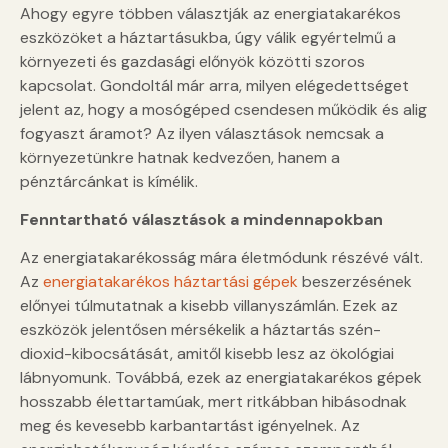
Ahogy egyre többen választják az energiatakarékos
eszközöket a háztartásukba, úgy válik egyértelmű a
környezeti és gazdasági előnyök közötti szoros
kapcsolat. Gondoltál már arra, milyen elégedettséget
jelent az, hogy a mosógéped csendesen működik és alig
fogyaszt áramot? Az ilyen választások nemcsak a
környezetünkre hatnak kedvezően, hanem a
pénztárcánkat is kímélik.
Fenntartható választások a mindennapokban
Az energiatakarékosság mára életmódunk részévé vált.
Az
energiatakarékos háztartási gépek
beszerzésének
előnyei túlmutatnak a kisebb villanyszámlán. Ezek az
eszközök jelentősen mérsékelik a háztartás szén-
dioxid-kibocsátását, amitől kisebb lesz az ökológiai
lábnyomunk. Továbbá, ezek az energiatakarékos gépek
hosszabb élettartamúak, mert ritkábban hibásodnak
meg és kevesebb karbantartást igényelnek. Az