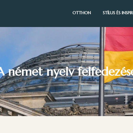
OTTHON
STÍLUS ÉS INSP
A német nyelv felfedezés