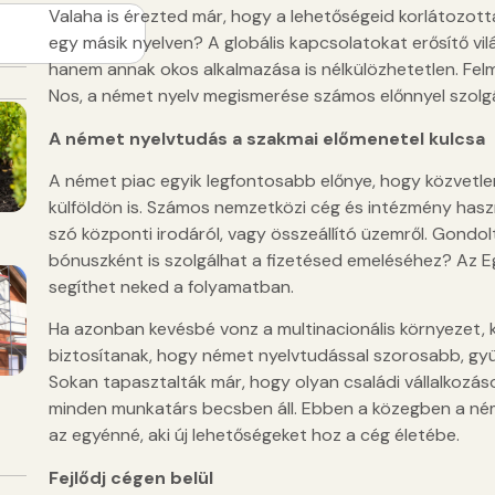
Valaha is érezted már, hogy a lehetőségeid korlátozot
egy másik nyelven? A globális kapcsolatokat erősítő v
hanem annak okos alkalmazása is nélkülözhetetlen. Felm
Nos, a német nyelv megismerése számos előnnyel szolgá
A német nyelvtudás a szakmai előmenetel kulcsa
A német piac egyik legfontosabb előnye, hogy közvetlen
külföldön is. Számos nemzetközi cég és intézmény haszná
szó központi irodáról, vagy összeállító üzemről. Gondol
bónuszként is szolgálhat a fizetésed emeléséhez? Az 
segíthet neked a folyamatban.
Ha azonban kevésbé vonz a multinacionális környezet, 
biztosítanak, hogy német nyelvtudással szorosabb, gyüm
Sokan tapasztalták már, hogy olyan családi vállalkozáso
minden munkatárs becsben áll. Ebben a közegben a ném
az egyénné, aki új lehetőségeket hoz a cég életébe.
Fejlődj cégen belül