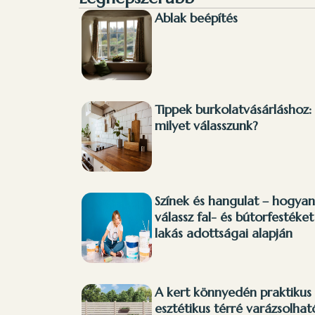
Ablak beépítés
Tippek burkolatvásárláshoz:
milyet válasszunk?
Színek és hangulat – hogyan
válassz fal- és bútorfestéket
lakás adottságai alapján
A kert könnyedén praktikus
esztétikus térré varázsolhat