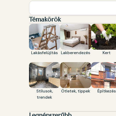
Témakörök
Lakásfelújítás
Lakberendezés
Kert
Stílusok,
Ötletek, tippek
Építkezés
trendek
Legnépszerűbb