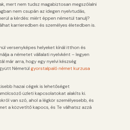
tak, mert nem tudsz magabiztosan megszólalni
ilágban nem csupán az idegen nyelvtudás,
erül a kérdés: miért éppen németül tanulj?
lhat karrieredben és személyes életedben is.
ül versenyképes helyeket kínál itthon és
lja a németet vállalati nyelvként – legyen
tál már arra, hogy egy nyelvi készség
Együtt Németül
gyorstalpaló német kurzusa
kisebb hazai cégek is lehetőséget
ölcsöző üzleti kapcsolatokat alakíts ki.
król van szó, ahol a légkör személyesebb, és
et a közvetítő kapocs, és Te válhatsz azzá