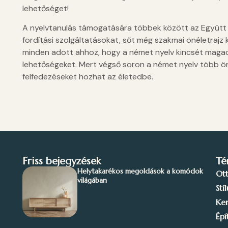
lehetőséget!
A nyelvtanulás támogatására többek között az Együtt 
fordítási szolgáltatásokat, sőt még szakmai önéletrajz 
minden adott ahhoz, hogy a német nyelv kincsét magad
lehetőségeket. Mert végső soron a német nyelv több ö
felfedezéseket hozhat az életedbe.
Friss bejegyzések
Té
Helytakarékos megoldások a komódok
Ot
világában
Stí
Ker
Épí