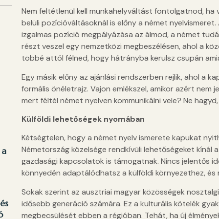
Nem feltétlenül kell munkahelyváltást fontolgatnod, ha 
belüli pozícióváltásoknál is előny a német nyelvismeret. 
izgalmas pozíció megpályázása az álmod, a német tudás
részt veszel egy nemzetközi megbeszélésen, ahol a köz
többé attól félned, hogy hátrányba kerülsz csupán ami
Egy másik előny az ajánlási rendszerben rejlik, ahol a 
formális önéletrajz. Vajon emlékszel, amikor azért nem je
mert féltél német nyelven kommunikálni vele? Ne hagyd,
Külföldi lehetőségek nyomában
Kétségtelen, hogy a német nyelv ismerete kapukat nyith
Németország közelsége rendkívüli lehetőségeket kínál a
 a
gazdasági kapcsolatok is támogatnak. Nincs jelentős idő
könnyedén adaptálódhatsz a külföldi környezethez, és
Sokak szerint az ausztriai magyar közösségek nosztalg
 és
idősebb generáció számára. Ez a kulturális kötelék gya
ó
megbecsülését ebben a régióban. Tehát, ha új élmények