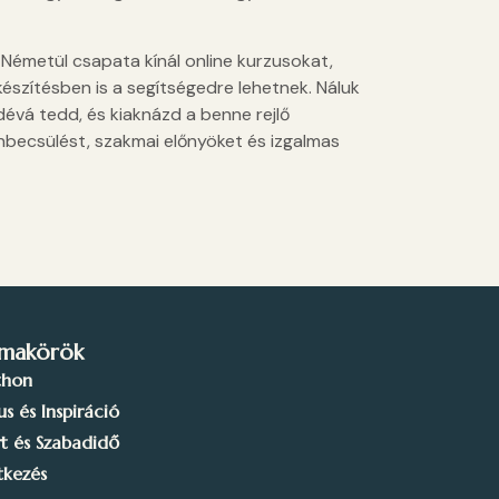
Németül csapata kínál online kurzusokat,
készítésben is a segítségedre lehetnek. Náluk
évá tedd, és kiaknázd a benne rejlő
nbecsülést, szakmai előnyöket és izgalmas
makörök
thon
lus és Inspiráció
t és Szabadidő
tkezés