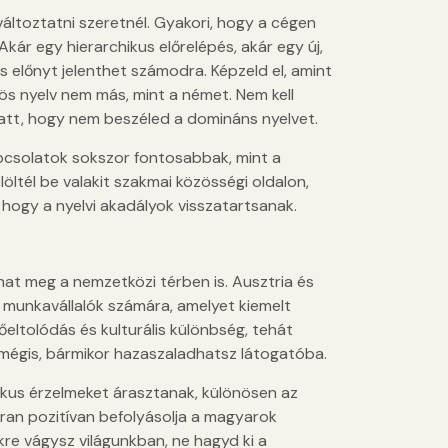
változtatni szeretnél. Gyakori, hogy a cégen
Akár egy hierarchikus előrelépés, akár egy új,
 előnyt jelenthet számodra. Képzeld el, amint
ös nyelv nem más, mint a német. Nem kell
att, hogy nem beszéled a domináns nyelvet.
kapcsolatok sokszor fontosabbak, mint a
löltél be valakit szakmai közösségi oldalon,
 hogy a nyelvi akadályok visszatartsanak.
at meg a nemzetközi térben is. Ausztria és
 munkavállalók számára, amelyet kiemelt
eltolódás és kulturális különbség, tehát
 mégis, bármikor hazaszaladhatsz látogatóba.
ikus érzelmeket árasztanak, különösen az
kran pozitívan befolyásolja a magyarok
re vágysz világunkban, ne hagyd ki a