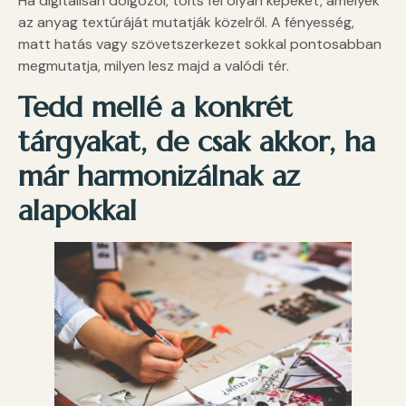
Ha digitálisan dolgozol, tölts fel olyan képeket, amelyek
az anyag textúráját mutatják közelről. A fényesség,
matt hatás vagy szövetszerkezet sokkal pontosabban
megmutatja, milyen lesz majd a valódi tér.
Tedd mellé a konkrét
tárgyakat, de csak akkor, ha
már harmonizálnak az
alapokkal