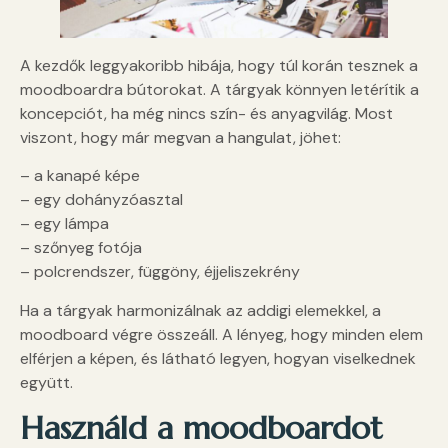
A kezdők leggyakoribb hibája, hogy túl korán tesznek a
moodboardra bútorokat. A tárgyak könnyen letérítik a
koncepciót, ha még nincs szín- és anyagvilág. Most
viszont, hogy már megvan a hangulat, jöhet:
– a kanapé képe
– egy dohányzóasztal
– egy lámpa
– szőnyeg fotója
– polcrendszer, függöny, éjjeliszekrény
Ha a tárgyak harmonizálnak az addigi elemekkel, a
moodboard végre összeáll. A lényeg, hogy minden elem
elférjen a képen, és látható legyen, hogyan viselkednek
együtt.
Használd a moodboardot