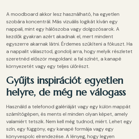
A moodboard akkor lesz használható, ha egyetlen
szobára koncentrál. Más vizuális logikát kíván egy
nappali, mint egy hálószoba vagy dolgozósarok. A
kezdők gyakran azért akadnak el, mert mindent
egyszerre akarnak látni. Érdemes szűkíteni a fókuszt. Ha
a nappalit választod, gondolj arra, hogy melyik részletet
szeretnéd először megoldani: a fal színét, a kanapé
környezetét vagy egy teljes ülőrészt.
Gyűjts inspirációt egyetlen
helyre, de még ne válogass
Használd a telefonod galériáját vagy egy külön mappát
számítógépen, és ments el minden olyan képet, amely
valamiért tetszik. Nem kell még tudnod, miért. Lehet egy
szín, egy függöny, egy kanapé formája vagy egy
könyvespolc elrendezése. A lényeg, hogy legyen