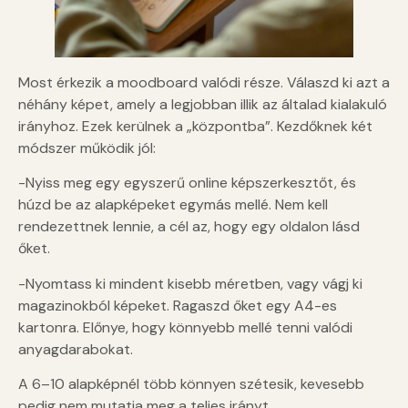
Most érkezik a moodboard valódi része. Válaszd ki azt a
néhány képet, amely a legjobban illik az általad kialakuló
irányhoz. Ezek kerülnek a „központba”. Kezdőknek két
módszer működik jól:
-Nyiss meg egy egyszerű online képszerkesztőt, és
húzd be az alapképeket egymás mellé. Nem kell
rendezettnek lennie, a cél az, hogy egy oldalon lásd
őket.
-Nyomtass ki mindent kisebb méretben, vagy vágj ki
magazinokból képeket. Ragaszd őket egy A4-es
kartonra. Előnye, hogy könnyebb mellé tenni valódi
anyagdarabokat.
A 6–10 alapképnél több könnyen szétesik, kevesebb
pedig nem mutatja meg a teljes irányt.