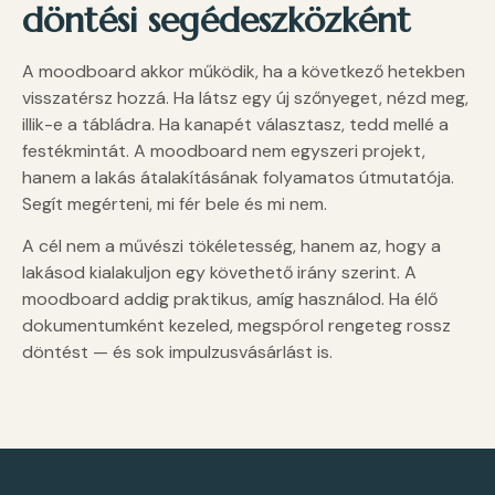
döntési segédeszközként
A moodboard akkor működik, ha a következő hetekben
visszatérsz hozzá. Ha látsz egy új szőnyeget, nézd meg,
illik-e a tábládra. Ha kanapét választasz, tedd mellé a
festékmintát. A moodboard nem egyszeri projekt,
hanem a lakás átalakításának folyamatos útmutatója.
Segít megérteni, mi fér bele és mi nem.
A cél nem a művészi tökéletesség, hanem az, hogy a
lakásod kialakuljon egy követhető irány szerint. A
moodboard addig praktikus, amíg használod. Ha élő
dokumentumként kezeled, megspórol rengeteg rossz
döntést — és sok impulzusvásárlást is.