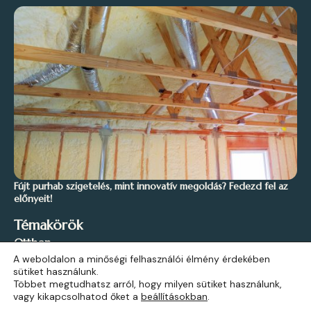
Fújt purhab szigetelés, mint innovatív megoldás? Fedezd fel az
előnyeit!
Témakörök
Otthon
A weboldalon a minőségi felhasználói élmény érdekében
Stílus és Inspiráció
sütiket használunk.
Kert és Szabadidő
Többet megtudhatsz arról, hogy milyen sütiket használunk,
vagy kikapcsolhatod őket a
beállításokban
.
Építkezés