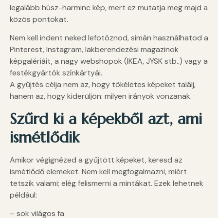
legalább húsz-harminc kép, mert ez mutatja meg majd a
közös pontokat.
Nem kell indent neked lefotóznod, simán használhatod a
Pinterest, Instagram, lakberendezési magazinok
képgalériáit, a nagy webshopok (IKEA, JYSK stb..) vagy a
festékgyártók színkártyái.
A gyűjtés célja nem az, hogy tökéletes képeket találj,
hanem az, hogy kiderüljön: milyen irányok vonzanak.
Szűrd ki a képekből azt, ami
ismétlődik
Amikor végignézed a gyűjtött képeket, keresd az
ismétlődő elemeket. Nem kell megfogalmazni, miért
tetszik valami; elég felismerni a mintákat. Ezek lehetnek
például:
– sok világos fa