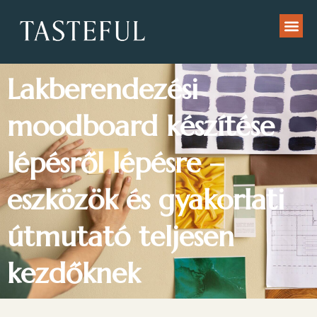
Lakberendezési
moodboard készítése
lépésről lépésre –
eszközök és gyakorlati
útmutató teljesen
kezdőknek