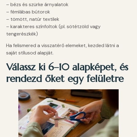
– bézs és szürke árnyalatok
– fémlábas bútorok
– tömött, natúr textilek
– karakteres színfoltok (pl. sötétzöld vagy
tengerészkék)
Ha felismered a visszatérő elemeket, kezded látni a
saját stílusod alapját.
Válassz ki 6–10 alapképet, és
rendezd őket egy felületre