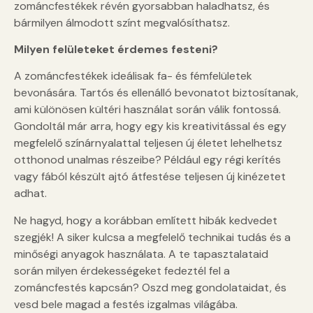
zománcfestékek révén gyorsabban haladhatsz, és
bármilyen álmodott színt megvalósíthatsz.
Milyen felületeket érdemes festeni?
A zománcfestékek ideálisak fa- és fémfelületek
bevonására. Tartós és ellenálló bevonatot biztosítanak,
ami különösen kültéri használat során válik fontossá.
Gondoltál már arra, hogy egy kis kreativitással és egy
megfelelő színárnyalattal teljesen új életet lehelhetsz
otthonod unalmas részeibe? Például egy régi kerítés
vagy fából készült ajtó átfestése teljesen új kinézetet
adhat.
Ne hagyd, hogy a korábban említett hibák kedvedet
szegjék! A siker kulcsa a megfelelő technikai tudás és a
minőségi anyagok használata. A te tapasztalataid
során milyen érdekességeket fedeztél fel a
zománcfestés kapcsán? Oszd meg gondolataidat, és
vesd bele magad a festés izgalmas világába.