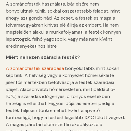
A zománcfesték használata, bár elsőre nem
bonyolultnak tűnik, sokkal összetettebb feladat, mint
ahogy azt gondolnád. Az ecset, a festék és maga a
folyamat gyakran kihívás elé állítja az embert. Ha nem
megfelelően alakul a munkafolyamat, a festék könnyen
lepattogzik, felhólyagosodik, vagy más nem kívánt
eredményeket hoz létre.
Miért nehezen szárad a festék?
A zománcfesték száradása
bonyolultabb, mint sokan
képzelik. A helyiség vagy a környezet hőmérséklete
jelentős mértékben befolyásolja a festék száradási
idejét. Alacsonyabb hőmérsékleten, mint például 5-
10°C, a száradás időigényes, bizonyos esetekben
hetekig is eltarthat. Fagyos időjárás esetén pedig a
festék teljesen tönkremehet. Ezért alapvető
fontosságú, hogy a festést legalább 10°C fölött végezd.
A magas páratartalom szintén akadályozza a