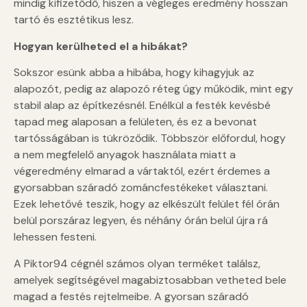
mindig kifizetődő, hiszen a végleges eredmény hosszan
tartó és esztétikus lesz.
Hogyan kerülheted el a hibákat?
Sokszor esünk abba a hibába, hogy kihagyjuk az
alapozót, pedig az alapozó réteg úgy működik, mint egy
stabil alap az építkezésnél. Enélkül a festék kevésbé
tapad meg alaposan a felületen, és ez a bevonat
tartósságában is tükröződik. Többször előfordul, hogy
a nem megfelelő anyagok használata miatt a
végeredmény elmarad a vártaktól, ezért érdemes a
gyorsabban száradó zománcfestékeket választani.
Ezek lehetővé teszik, hogy az elkészült felület fél órán
belül porszáraz legyen, és néhány órán belül újra rá
lehessen festeni.
A Piktor94 cégnél számos olyan terméket találsz,
amelyek segítségével magabiztosabban vetheted bele
magad a festés rejtelmeibe. A gyorsan száradó