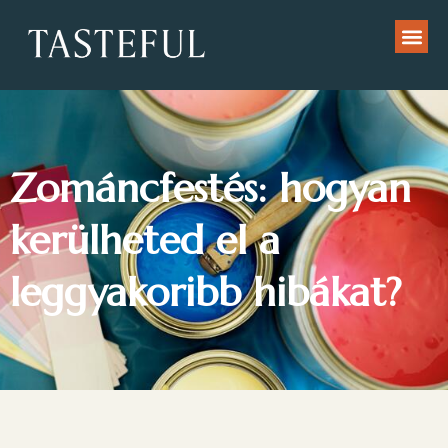
Zománcfestés: hogyan
kerülheted el a
leggyakoribb hibákat?