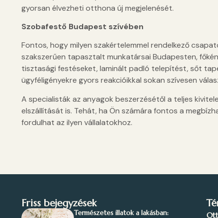
gyorsan élvezheti otthona új megjelenését.
Szobafestő Budapest szívében
Fontos, hogy milyen szakértelemmel rendelkező csapato
szakszerűen tapasztalt munkatársai Budapesten, főkén
tisztasági festéseket, laminált padló telepítést, sőt tapé
ügyféligényekre gyors reakcióikkal sokan szívesen válasz
A specialisták az anyagok beszerzésétől a teljes kivitel
elszállítását is. Tehát, ha Ön számára fontos a megbíz
fordulhat az ilyen vállalatokhoz.
Friss bejegyzések
Té
Természetes illatok a lakásban:
Ot