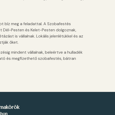
t bíz meg a feladattal. A Szobafestés
t Dél-Pesten és Kelet-Pesten dolgoznak,
tázást is vállalnak. Lokális jelenlétükkel és az
tják őket.
ezésig mindent vállalnak, beleértve a hulladék
ható és megfizethető szobafestés, bátran
makörök
thon