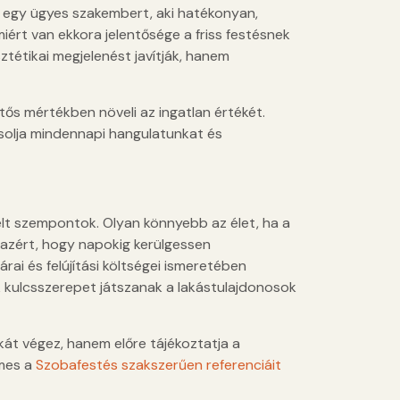
nk egy ügyes szakembert, aki hatékonyan,
miért van ekkora jelentősége a friss festésnek
tétikai megjelenést javítják, hanem
tős mértékben növeli az ingatlan értékét.
solja mindennapi hangulatunkat és
lt szempontok. Olyan könnyebb az élet, ha a
g azért, hogy napokig kerülgessen
ai és felújítási költségei ismeretében
 kulcsszerepet játszanak a lakástulajdonosok
t végez, hanem előre tájékoztatja a
emes a
Szobafestés szakszerűen referenciáit