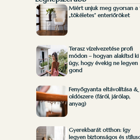
Miért unjuk meg gyorsan a 
„tökéletes” enteriőröket
Terasz vízelvezetése profi
módon – hogyan alakítsd ki
úgy, hogy évekig ne legyen
gond
Fenyőgyanta eltávolítása &
oldószere (fáról, járólap,
anyag)
Gyerekbarát otthon: így
legyen biztonságos és stílus