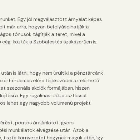
ennünket. Egy jól megválasztott árnyalat képes
lt már arra, hogyan befolyásolhatják a
ágos tónusok tágítják a teret, mivel a
cég, köztük a Szobafestés szakszerűen is,
 után is látni, hogy nem ürült ki a pénztárcánk
 ezért érdemes előre tájékozódni az elérhető
at szezonális akciók formájában, hiszen
lújításra. Egy rugalmas időbeosztással
ntos lehet egy nagyobb volumenű projekt
mérést, pontos árajánlatot, gyors
stési munkálatok elvégzése után. Azok a
, tiszta környezetet hagynak maguk után, így