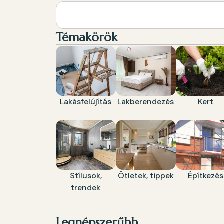
Témakörök
Lakásfelújítás
Lakberendezés
Kert
Stílusok,
Ötletek, tippek
Építkezés
trendek
Legnépszerűbb