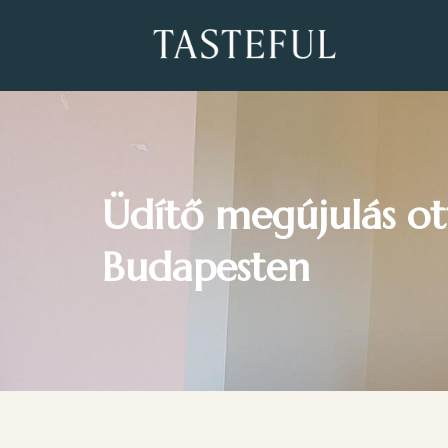
Üdítő megújulás ot
Budapesten