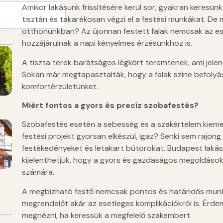
Amikor lakásunk frissítésére kerül sor, gyakran keresü
tisztán és takarékosan végzi el a festési munkákat. De 
otthonunkban? Az újonnan festett falak nemcsak az esz
hozzájárulnak a napi kényelmes érzésünkhöz is.
A tiszta terek barátságos légkört teremtenek, ami jelen
Sokan már megtapasztalták, hogy a falak színe befolyá
komfortérzületünket.
Miért fontos a gyors és precíz szobafestés?
Szobafestés esetén a sebesség és a szakértelem kieme
festési projekt gyorsan elkészül, igaz? Senki sem rajon
festékedényeket és letakart bútorokat. Budapest lakásár
kijelenthetjük, hogy a gyors és gazdaságos megoldások
számára.
A megbízható festő nemcsak pontos és határidős munká
megrendelőt akár az esetleges komplikációkról is. Érd
megnézni, ha keressük a megfelelő szakembert.