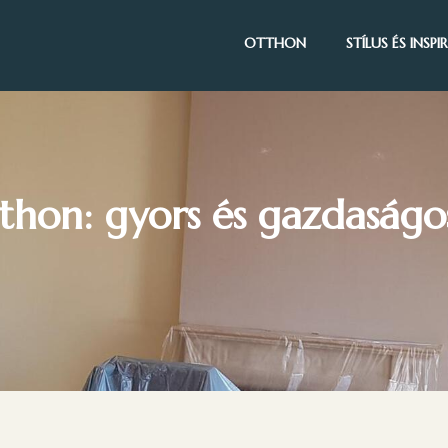
OTTHON
STÍLUS ÉS INSP
thon: gyors és gazdaságos