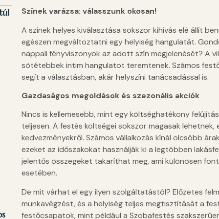
Színek varázsa: válasszunk okosan!
túl
A színek helyes kiválasztása sokszor kihívás elé állít b
egészen megváltoztatni egy helyiség hangulatát. Gondo
nappali fényviszonyok az adott szín megjelenését? A vil
sötétebbek intim hangulatot teremtenek. Számos festő 
segít a választásban, akár helyszíni tanácsadással is.
Gazdaságos megoldások és szezonális akciók
Nincs is kellemesebb, mint egy költséghatékony felújítás
teljesen. A festés költségei sokszor magasak lehetnek,
kedvezményekről. Számos vállalkozás kínál olcsóbb árak
ezeket az időszakokat használják ki a legtöbben lakásfe
jelentős összegeket takaríthat meg, ami különösen fo
esetében.
De mit várhat el egy ilyen szolgáltatástól? Előzetes fel
munkavégzést, és a helyiség teljes megtisztítását a fe
os
festőcsapatok, mint például a Szobafestés szakszerűen