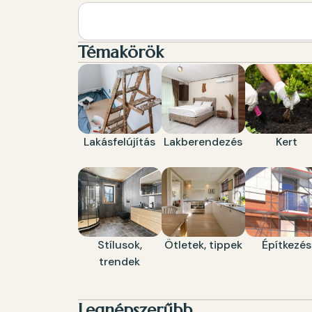
Témakörök
Lakásfelújítás
Lakberendezés
Kert
Stílusok,
Ötletek, tippek
Építkezés
trendek
Legnépszerűbb