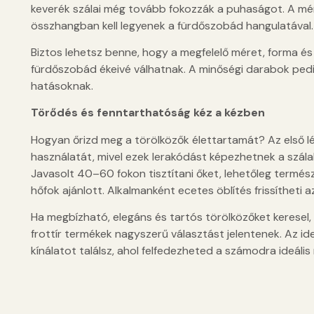
keverék szálai még tovább fokozzák a puhaságot. A méret
összhangban kell legyenek a fürdőszobád hangulatával.
Biztos lehetsz benne, hogy a megfelelő méret, forma és 
fürdőszobád ékeivé válhatnak. A minőségi darabok pedig
hatásoknak.
Törődés és fenntarthatóság kéz a kézben
Hogyan őrizd meg a törölközők élettartamát? Az első lé
használatát, mivel ezek lerakódást képezhetnek a szála
Javasolt 40–60 fokon tisztítani őket, lehetőleg termés
hőfok ajánlott. Alkalmanként ecetes öblítés frissítheti 
Ha megbízható, elegáns és tartós törölközőket keresel,
frottír termékek nagyszerű választást jelentenek. Az 
kínálatot találsz, ahol felfedezheted a számodra ideáli