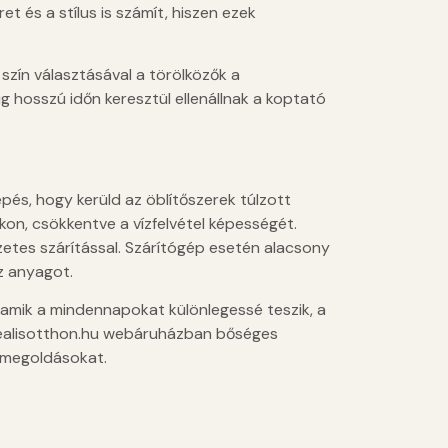
 és a stílus is számít, hiszen ezek
szín választásával a törölközők a
 hosszú időn keresztül ellenállnak a koptató
pés, hogy kerüld az öblítőszerek túlzott
kon, csökkentve a vízfelvétel képességét.
zetes szárítással. Szárítógép esetén alacsony
az anyagot.
 amik a mindennapokat különlegessé teszik, a
idealisotthon.hu webáruházban bőséges
s megoldásokat.