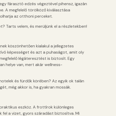
egy fárasztó edzés végeztével pihensz, igazán
e. A megfelelő törölköző kiválasztása
olhatja az otthoni perceket.
et? Tarts velem, és merüljünk el a részletekben!
minek köszönhetően kialakul a jellegzetes
vszívó képességet és azt a puhaságot, amit oly
gfelelő légáteresztést is biztosít. Egy
n helye van, mert akár wellness-
 hotelek és fürdők körében? Az egyik ok talán
gét, még akkor is, ha gyakran mossák.
raktikus eszköz. A frottírok különleges
fel a vizet, gyors száradást biztosítva. Mi