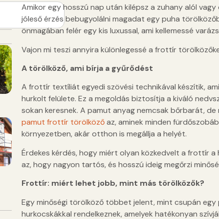
Amikor egy hosszú nap után kilépsz a zuhany alól vagy 
jóleső érzés bebugyolálni magadat egy puha törölközőb
önmagában felér egy kis luxussal, ami kellemessé varázs
Vajon mi teszi annyira különlegessé a frottír törölközők
A törölköző, ami bírja a gyűrődést
A frottír textíliát egyedi szövési technikával készítik, a
hurkolt felülete. Ez a megoldás biztosítja a kiváló ned
sokan keresnek. A pamut anyag nemcsak bőrbarát, de me
pamut frottír törölköző
az, aminek minden fürdőszobába
környezetben, akár otthon is megállja a helyét.
Érdekes kérdés, hogy miért olyan közkedvelt a frottír a
az, hogy nagyon tartós, és hosszú ideig megőrzi minősé
Frottír: miért lehet jobb, mint más törölközők?
Egy minőségi törölköző többet jelent, mint csupán egy p
hurkocskákkal rendelkeznek, amelyek hatékonyan szívják 