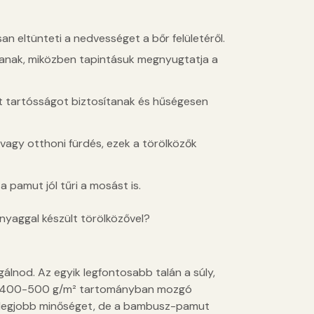
rsan eltünteti a nedvességet a bőr felületéről.
jtanak, miközben tapintásuk megnyugtatja a
tt tartósságot biztosítanak és hűségesen
 vagy otthoni fürdés, ezek a törölközők
pamut jól tűri a mosást is.
anyaggal készült törölközővel?
lnod. Az egyik legfontosabb talán a súly,
A 400-500 g/m² tartományban mozgó
 a legjobb minőséget, de a bambusz-pamut