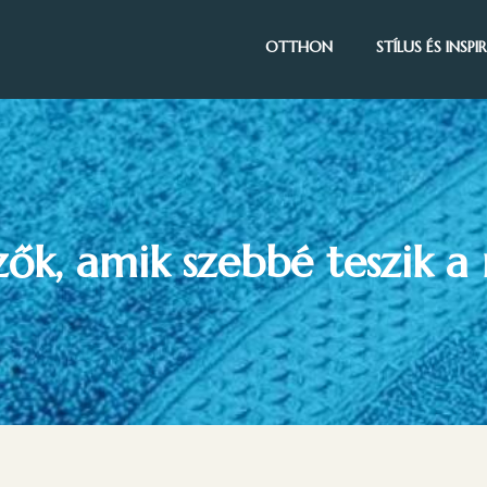
OTTHON
STÍLUS ÉS INSP
zők, amik szebbé teszik a