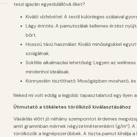
teszi igazán egyedülállóvá őket?
Kiváló vízfelvétel: A textil különleges szálaival gyo
Lágy érintés: A pamutszálak kellemes érzést nyú
bőrt.
Hosszú távú használat: Kiváló minőségükkel együ
szolgálnak.
Sokféle alkalmazási lehetőség: Legyen az wellness
mindenhol ideálisak.
Könnyedén tisztítható: Mosógépben mosható, és a 
Neked mi volt eddig a legjobb tapasztalatod egy ilyen 
Útmutató a tökéletes törölköző kiválasztásához
Vásárlás előtt jó néhány szempontot érdemes megvizsgá
amit grammban mérnek négyzetméterenként (g/m²). 
törölközők a legnépszerűbbek. A tiszta pamut kínálja