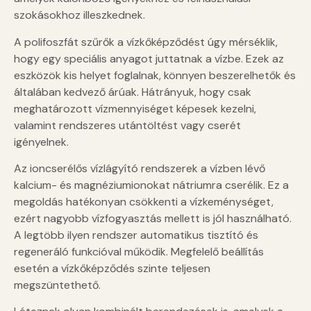
szokásokhoz illeszkednek.
A polifoszfát szűrők a vízkőképződést úgy mérséklik,
hogy egy speciális anyagot juttatnak a vízbe. Ezek az
eszközök kis helyet foglalnak, könnyen beszerelhetők és
általában kedvező árúak. Hátrányuk, hogy csak
meghatározott vízmennyiséget képesek kezelni,
valamint rendszeres utántöltést vagy cserét
igényelnek.
Az ioncserélős vízlágyító rendszerek a vízben lévő
kalcium- és magnéziumionokat nátriumra cserélik. Ez a
megoldás hatékonyan csökkenti a vízkeménységet,
ezért nagyobb vízfogyasztás mellett is jól használható.
A legtöbb ilyen rendszer automatikus tisztító és
regeneráló funkcióval működik. Megfelelő beállítás
esetén a vízkőképződés szinte teljesen
megszüntethető.