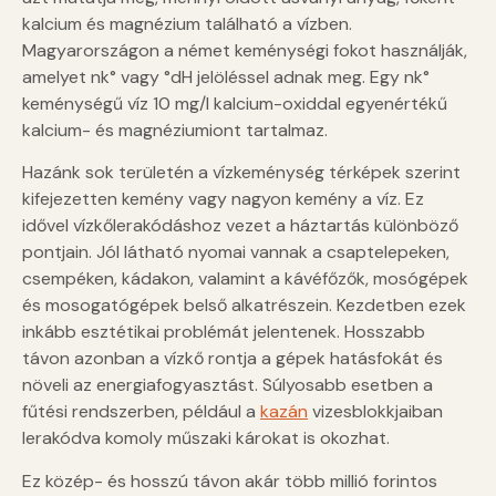
kalcium és magnézium található a vízben.
Magyarországon a német keménységi fokot használják,
amelyet nk° vagy °dH jelöléssel adnak meg. Egy nk°
keménységű víz 10 mg/l kalcium-oxiddal egyenértékű
kalcium- és magnéziumiont tartalmaz.
Hazánk sok területén a vízkeménység térképek szerint
kifejezetten kemény vagy nagyon kemény a víz. Ez
idővel vízkőlerakódáshoz vezet a háztartás különböző
pontjain. Jól látható nyomai vannak a csaptelepeken,
csempéken, kádakon, valamint a kávéfőzők, mosógépek
és mosogatógépek belső alkatrészein. Kezdetben ezek
inkább esztétikai problémát jelentenek. Hosszabb
távon azonban a vízkő rontja a gépek hatásfokát és
növeli az energiafogyasztást. Súlyosabb esetben a
fűtési rendszerben, például a
kazán
vizesblokkjaiban
lerakódva komoly műszaki károkat is okozhat.
Ez közép- és hosszú távon akár több millió forintos