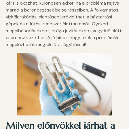
kárt is okozhat, különösen akkor, ha a probléma rejtve
marad a berendezések belső részeiben. A folyamatos
vízkőlerakódás jelentősen lerövidítheti a háztartási
gépek és a fűtési rendszer élettartamát. Gyakori
meghibásodásokhoz, drága javításokhoz vagy idő előtti
cseréhez vezethet. A jó hír az, hogy ezek a problémák
megelőzhetők megfelelő vízlágyítással!
Milyen előnyökkel járhat a