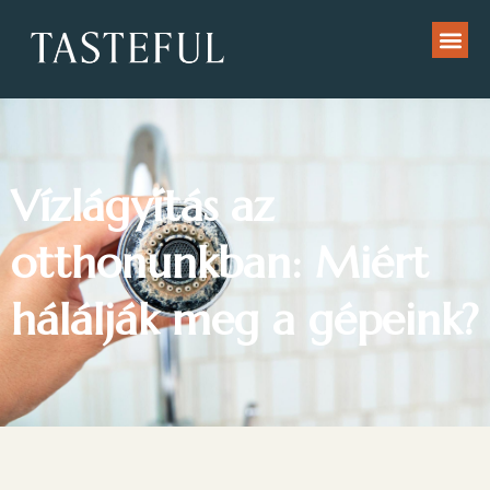
Vízlágyítás az
otthonunkban: Miért
hálálják meg a gépeink?