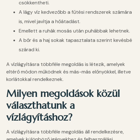
csökkentheti.
A lágy víz kedvezőbb a fűtési rendszerek számára
is, mivel javítja a hőátadást.
Emellett a ruhák mosás után puhábbak lehetnek.
A bőr és a haj sokak tapasztalata szerint kevésbé
szárad ki.
A vízlágyításra többféle megoldás is létezik, amelyek
eltérő módon működnek és más-más előnyökkel, illetve
korlátokkal rendelkeznek.
Milyen megoldások közül
választhatunk a
vízlágyításhoz?
A vízlágyításra többféle megoldás áll rendelkezésre,
amelyek különböző igényekhez és felhasználási