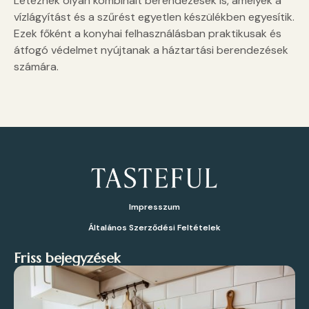
Léteznek olyan kombinált berendezések is, amelyek a
vízlágyítást és a szűrést egyetlen készülékben egyesítik.
Ezek főként a konyhai felhasználásban praktikusak és
átfogó védelmet nyújtanak a háztartási berendezések
számára.
Impresszum
Általános Szerződési Feltételek
Friss bejegyzések