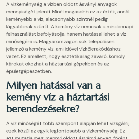
A vízkeménység a vízben oldott ásványi anyagok
mennyiségét jelenti. Minél magasabb ez az érték, annál
keményebb a víz, alacsonyabb szintnél pedig
lágyabbnak számít. A kemény víz nemcsak a mindennapi
felhasználást befolyásolja, hanem hatással lehet a víz
minőségére is. Magyarországon sok településen
jellemző a kemény víz, ami idővel vízkőlerakódáshoz
vezet. Ez amellett, hogy esztétikailag zavaró, komoly
károkat okozhat a háztartási gépekben és az
épületgépészetben.
Milyen hatással van a
kemény víz a háztartási
berendezésekre?
A víz minőségét több szempont alapján lehet vizsgálni,
ezek közül az egyik legfontosabb a vízkeménység. Ez
azt mutatja meg, mennyi oldott ásványi anyag, főként