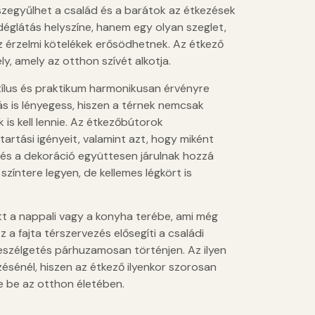
szegyűlhet a család és a barátok az étkezések
déglátás helyszíne, hanem egy olyan szeglet,
z érzelmi kötelékek erősödhetnek. Az étkező
y, amely az otthon szívét alkotja.
tílus és praktikum harmonikusan érvényre
ás is lényegess, hiszen a térnek nemcsak
s kell lennie. Az étkezőbútorok
tartási igényeit, valamint azt, hogy miként
ek és a dekoráció együttesen járulnak hozzá
zíntere legyen, de kellemes légkört is
 a nappali vagy a konyha terébe, ami még
a fajta térszervezés elősegíti a családi
beszélgetés párhuzamosan történjen. Az ilyen
ésénél, hiszen az étkező ilyenkor szorosan
e be az otthon életében.