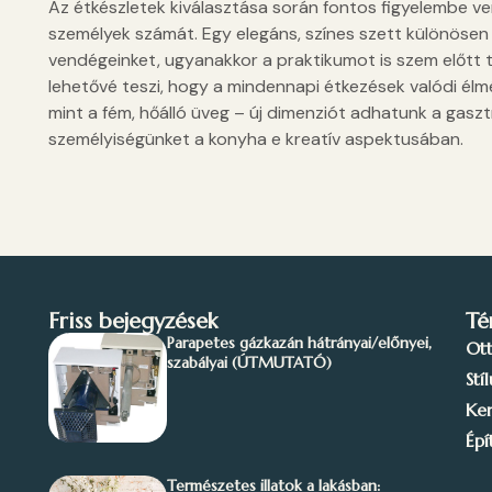
Az étkészletek kiválasztása során fontos figyelembe ven
személyek számát. Egy elegáns, színes szett különösen
vendégeinket, ugyanakkor a praktikumot is szem előtt t
lehetővé teszi, hogy a mindennapi étkezések valódi élm
mint a fém, hőálló üveg – új dimenziót adhatunk a gas
személyiségünket a konyha e kreatív aspektusában.
Friss bejegyzések
Té
Parapetes gázkazán hátrányai/előnyei,
Ot
szabályai (ÚTMUTATÓ)
Stí
Ker
Épí
Természetes illatok a lakásban: