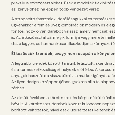
praktikus étkezőasztalokat. Ezek a modellek flexibilitá
az igényeidhez, ha éppen több vendéget vársz.
A strapabíró faasztalok időtállóságukkal és természet
ugyanakkor a fém és üveg kombinációk modern és elegá
fontos, hogy olyan darabot válassz, amely nemcsak esz
is. Az étkezőasztal bármelyik formája vagy mérete mell
dísze legyen, és harmonikusan illeszkedjen a környezeté
Étkezőszék trendek, avagy nem csupán a kényele
A legújabb trendek között találunk letisztult, skandin
és a természetközeliséget helyezik előtérbe. A karcsú, 
anyagok használata visszatükrözi a mai kor igényét a f
Az ilyen design középpontjában gyakran áll a fa alapa
térben.
Az elmúlt években a kárpitozott és kárpit nélküli ülőal
bővült. A kárpitozott darabok között különösen népsze
borított változatok, mivel ezek luxusérzetet keltenek