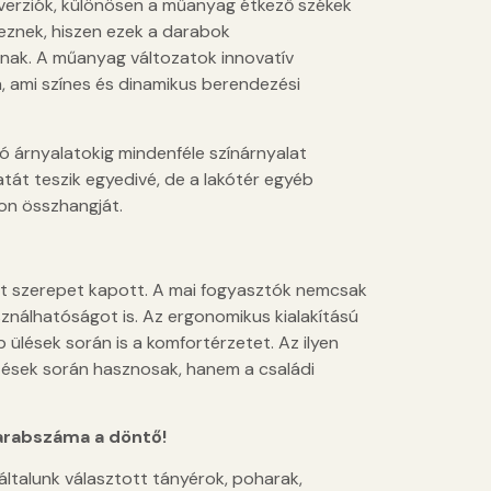
i verziók, különösen a műanyag étkező székek
veznek, hiszen ezek a darabok
anak. A műanyag változatok innovatív
 ami színes és dinamikus berendezési
ló árnyalatokig mindenféle színárnyalat
át teszik egyedivé, de a lakótér egyéb
on összhangját.
lt szerepet kapott. A mai fogyasztók nemcsak
sználhatóságot is. Az ergonomikus kialakítású
 ülések során is a komfortérzetet. Az ilyen
ések során hasznosak, hanem a családi
darabszáma a döntő!
általunk választott tányérok, poharak,