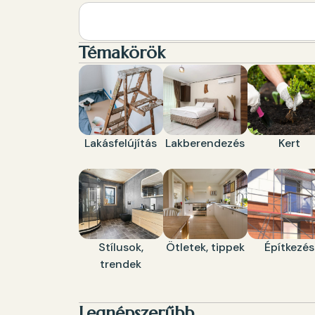
Témakörök
Lakásfelújítás
Lakberendezés
Kert
Stílusok,
Ötletek, tippek
Építkezés
trendek
Legnépszerűbb