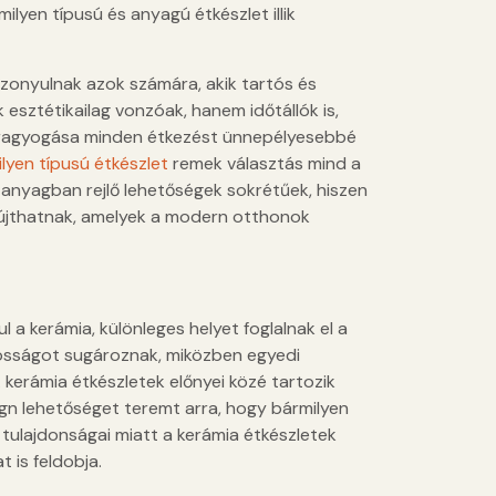
lyen típusú és anyagú étkészlet illik
izonyulnak azok számára, akik tartós és
sztétikailag vonzóak, hanem időtállók is,
él ragyogása minden étkezést ünnepélyesebbé
ilyen típusú étkészlet
remek választás mind a
 anyagban rejlő lehetőségek sokrétűek, hiszen
újthatnak, amelyek a modern otthonok
 kerámia, különleges helyet foglalnak el a
osságot sugároznak, miközben egyedi
 kerámia étkészletek előnyei közé tartozik
ign lehetőséget teremt arra, hogy bármilyen
 tulajdonságai miatt a kerámia étkészletek
 is feldobja.