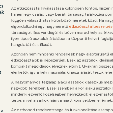
10
Az étkezőasztal kiválasztása különösen fontos, hiszen
ák
hanem egy család vagy baráti társaság találkozási pontj
függően választhatsz különböző méretek közül. Ha nagy
elgondolkodni egy nagyméretű
étkezőasztal beszerzé
társaságot láss vendégül, és bőven marad hely az étke
ilyen típusú asztalok általában a központi helyet fogla
hangulatát és stílusát.
Azonban nem mindenki rendelkezik nagy alapterületű ebé
étkezőasztalok is népszerűek. Ezek az asztalok ideális
kompakt megoldások élveznek előnyt. Gyakran összecsuk
a
elérhetők, így a hely maximális kihasználását teszik lehe
A hagyományos téglalap alakú asztalok klasszikus megje
nagyobb terekben. Ezzel szemben a kör alakú asztalok
mindenki egyenlő közelségben helyezkedik el egymástól
térbe, mivel a sarkok hiánya miatt könnyebben elférnek.
Az otthonod rendezettsége és funkcionalitása szempon
 a