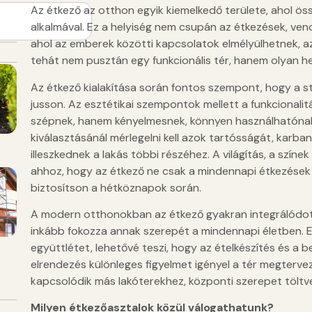
Az étkező az otthon egyik kiemelkedő területe, ahol ös
alkalmával. Ez a helyiség nem csupán az étkezések, ven
ahol az emberek közötti kapcsolatok elmélyülhetnek, a
tehát nem pusztán egy funkcionális tér, hanem olyan hel
Az étkező kialakítása során fontos szempont, hogy a s
jusson. Az esztétikai szempontok mellett a funkcionalit
szépnek, hanem kényelmesnek, könnyen használhatónak i
kiválasztásánál mérlegelni kell azok tartósságát, karban
illeszkednek a lakás többi részéhez. A világítás, a szín
ahhoz, hogy az étkező ne csak a mindennapi étkezések s
biztosítson a hétköznapok során.
A modern otthonokban az étkező gyakran integrálódott
inkább fokozza annak szerepét a mindennapi életben. Ez 
együttlétet, lehetővé teszi, hogy az ételkészítés és a 
elrendezés különleges figyelmet igényel a tér megtervez
kapcsolódik más lakóterekhez, központi szerepet töltv
Milyen étkezőasztalok közül válogathatunk?