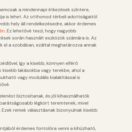
 nemcsak a mindennapi étkezések színtere,
a is lehet. Az otthonod térbeli adottságaitól
obb hely áll rendelkezésedre, akkor érdemes
sén
. Ez lehetővé teszi, hogy nagyobb
zések során használt eszközök számára is. Az
lják el a szobában, ezáltal meghatározva annak
dlővel, így a kisebb, könnyen elférő
ak kisebb lakásokba vagy terekbe, ahol a
ható vagy modulális kialakítással is
tővé.
lenést biztosítanak, és jól kihasználhatók
 barátságosabb légkört teremtenek, mivel
. Ezek remek választásnak bizonyulnak kisebb
tjából érdemes fontolóra venni a kihúzható,