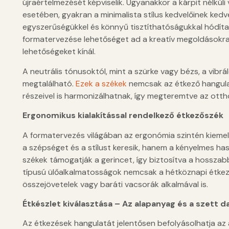
újraértelmezését képviselik. Ugyanakkor a kárpit nélkül
esetében, gyakran a minimalista stílus kedvelőinek ked
egyszerűségükkel és könnyű tisztíthatóságukkal hódít
formatervezése lehetőséget ad a kreatív megoldásokra,
lehetőségeket kínál.
A neutrális tónusoktól, mint a szürke vagy bézs, a vibrá
megtalálható.
Ezek a székek
nemcsak az étkező hangulat
részeivel is harmonizálhatnak, így megteremtve az otth
Ergonomikus kialakítással rendelkező étkezőszék
A formatervezés világában az ergonómia szintén kieme
a szépséget és a stílust keresik, hanem a kényelmes ha
székek támogatják a gerincet, így biztosítva a hosszabb
típusú ülőalkalmatosságok nemcsak a hétköznapi étkez
összejövetelek vagy baráti vacsorák alkalmával is.
Étkészlet kiválasztása – Az alapanyag és a szett 
Az étkezések hangulatát jelentősen befolyásolhatja az 