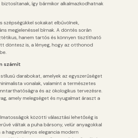
st biztosítanak, így bármikor alkalmazkodhatnak
es szépségükkel sokakat elbűvölnek,
ns megjelenéssel bírnak. A döntés során
tétikus, hanem tartós és könnyen tisztítható
ett döntesz is, a lényeg, hogy az otthonod
be.
m számít
áv stílusú darabokat, amelyek az egyszerűséget
minimalista vonalak, valamint a természetes
enntarthatóságra és az ökologikus tervezésre.
nyag, amely melegséget és nyugalmat áraszt a
kalmatosságok közötti választási lehetőség is
rűvé váltak a puha bársony, velúr anyagokkal
 és a hagyományos elegancia modern