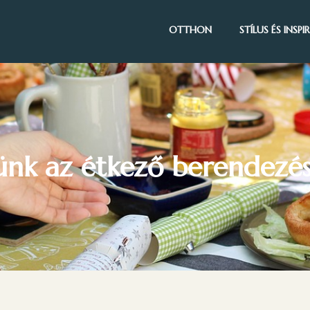
OTTHON
STÍLUS ÉS INSP
ünk az étkező berendezé