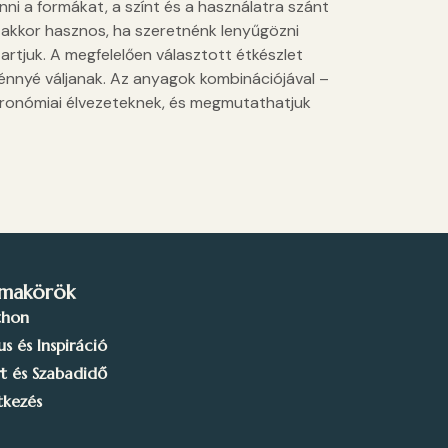
ni a formákat, a színt és a használatra szánt
 akkor hasznos, ha szeretnénk lenyűgözni
artjuk. A megfelelően választott étkészlet
énnyé váljanak. Az anyagok kombinációjával –
ztronómiai élvezeteknek, és megmutathatjuk
makörök
thon
lus és Inspiráció
t és Szabadidő
tkezés