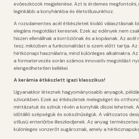
evőeszközök megjelenése. Azt is érdemes megfontolni, mi
leginkább a konyhánkba és életstílusunkhoz.
A rozsdamentes acél étkészletek kiváló választásnak b
elegáns megoldást keresnek. Ezek az edények nem csak e
hiszen ellenállnak a korróziónak és a kopásnak. Az ac
tesz, miközben a funkcionalitást is szem előtt tartja. Az
hétköznapi használatra, mind különleges alkalmakra. Az
a formatervezés során számos innovatív megoldást ny
elengedhetetlen kellékei.
A kerámia étkészlett igazi klasszikus!
Ugyanakkor léteznek hagyományosabb anyagok, például a
szívünkben. Ezek az étkészletek melegséget és otthon
mintázatuk és színük révén a konyhák díszei lehetnek. A
időtálló szépségük és sokszínűségük. A változatos des
stílusú enteriőrbe illeszkedjenek. Az anyag természetes
különleges vonzerőt sugároznak, amely a hétköznapokat