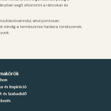
rányban segít eltüntetni a ráncokat és
nzultációval indul, ahol pontosan
 mindig a természetes hatásra törekszenek,
lyunk.
makörök
thon
lus és Inspiráció
t és Szabadidő
tkezés