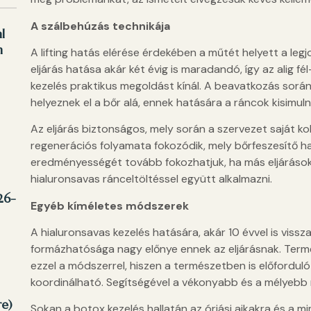
A szálbehúzás technikája
l
n
A lifting hatás elérése érdekében a műtét helyett a leg
eljárás hatása akár két évig is maradandó, így az alig fé
kezelés praktikus megoldást kínál. A beavatkozás során
helyeznek el a bőr alá, ennek hatására a ráncok kisimul
Az eljárás biztonságos, mely során a szervezet saját k
regenerációs folyamata fokozódik, mely bőrfeszesítő hat
eredményességét tovább fokozhatjuk, ha más eljárások
hialuronsavas ránceltöltéssel együtt alkalmazni.
26-
Egyéb kíméletes módszerek
A hialuronsavas kezelés hatására, akár 10 évvel is vissz
formázhatósága nagy előnye ennek az eljárásnak. Term
ezzel a módszerrel, hiszen a természetben is előfordul
koordinálható. Segítségével a vékonyabb és a mélyebb 
e)
Sokan a botox kezelés hallatán az óriási ajkakra és a mi