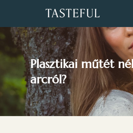
Plasztikai műtét né
arcról?