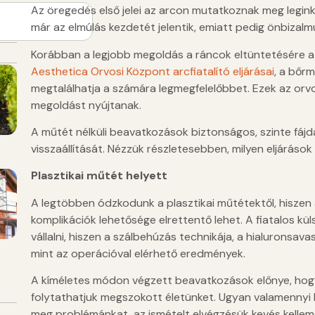
Az öregedés első jelei az arcon mutatkoznak meg legin
már az elmúlás kezdetét jelentik, emiatt pedig önbizal
Korábban a legjobb megoldás a ráncok eltüntetésére a 
Aesthetica Orvosi Központ arcfiatalító eljárásai
, a bőr
megtalálhatja a számára legmegfelelőbbet. Ezek az or
megoldást nyújtanak.
A műtét nélküli beavatkozások biztonságos, szinte fájd
visszaállítását. Nézzük részletesebben, milyen eljárások
Plasztikai műtét helyett
A legtöbben ódzkodunk a plasztikai műtétektől, hiszen a
komplikációk lehetősége elrettentő lehet. A fiatalos k
vállalni, hiszen a szálbehúzás technikája, a hialuronsav
mint az operációval elérhető eredmények.
A kíméletes módon végzett beavatkozások előnye, hogy 
folytathatjuk megszokott életünket. Ugyan valamennyi 
meg problémánkat, az ismételt elvégzésük kevés kellemet