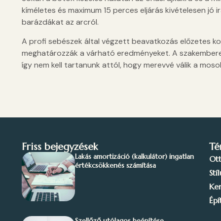
kíméletes és maximum 15 perces eljárás kivételesen jó i
barázdákat az arcról.
A profi sebészek által végzett beavatkozás előzetes ko
meghatározzák a várható eredményeket. A szakemberek
így nem kell tartanunk attól, hogy merevvé válik a moso
Friss bejegyzések
Té
Lakás amortizáció (kalkulátor) ingatlan
Ot
értékcsökkenés számítása
Stí
Ker
Épí
Szellőző utólagos beépítése