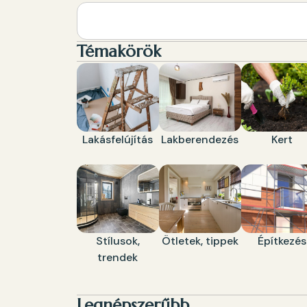
Témakörök
Lakásfelújítás
Lakberendezés
Kert
Stílusok,
Ötletek, tippek
Építkezés
trendek
Legnépszerűbb