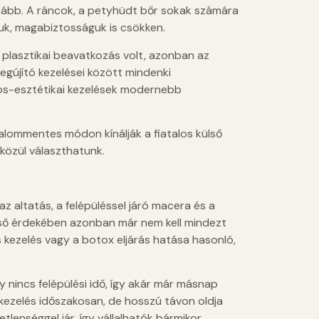
kább. A ráncok, a petyhüdt bőr sokak számára
muk, magabiztosságuk is csökken.
plasztikai beavatkozás volt, azonban az
megújító kezelései között mindenki
vos-esztétikai kezelések modernebb
alommentes módon kínálják a fiatalos külső
 közül választhatunk.
z altatás, a felépüléssel járó macera és a
ülső érdekében azonban már nem kell mindezt
as kezelés vagy a botox eljárás hatása hasonló,
nincs felépülési idő, így akár már másnap
kezelés időszakosan, de hosszú távon oldja
lenséggel jár, így vállalhatók bármikor.