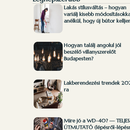
Lakás stílusváltás – hogyan
variálj kisebb módosításokka
anélkül, hogy új bútor kellje
Hogyan találj angolul jól
beszélő villanyszerelőt
Budapesten?
Lakberendezési trendek 20
ra
Mire jó a WD-40? — TELJES
ÚTMUTATÓ (lépésről-lépésr