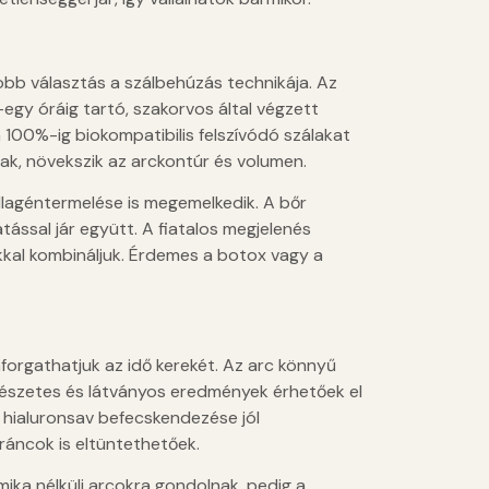
jobb választás a szálbehúzás technikája. Az
l-egy óráig tartó, szakorvos által végzett
 100%-ig biokompatibilis felszívódó szálakat
nak, növekszik az arckontúr és volumen.
ollagéntermelése is megemelkedik. A bőr
ással jár együtt. A fiatalos megjelenés
kal kombináljuk. Érdemes a botox vagy a
aforgathatjuk az idő kerekét. Az arc könnyű
észetes és látványos eredmények érhetőek el
ó hialuronsav befecskendezése jól
ráncok is eltüntethetőek.
mika nélküli arcokra gondolnak, pedig a