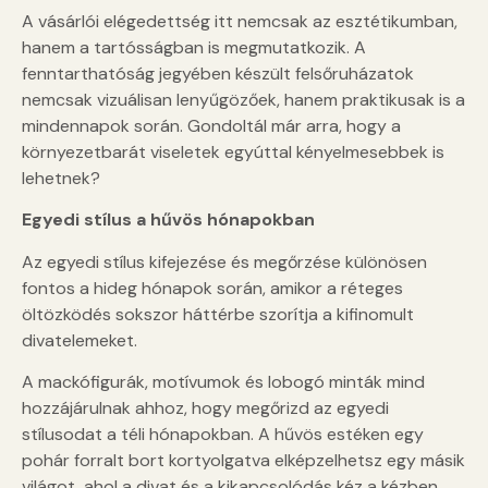
A vásárlói elégedettség itt nemcsak az esztétikumban,
hanem a tartósságban is megmutatkozik. A
fenntarthatóság jegyében készült felsőruházatok
nemcsak vizuálisan lenyűgözőek, hanem praktikusak is a
mindennapok során. Gondoltál már arra, hogy a
környezetbarát viseletek egyúttal kényelmesebbek is
lehetnek?
Egyedi stílus a hűvös hónapokban
Az egyedi stílus kifejezése és megőrzése különösen
fontos a hideg hónapok során, amikor a réteges
öltözködés sokszor háttérbe szorítja a kifinomult
divatelemeket.
A mackófigurák, motívumok és lobogó minták mind
hozzájárulnak ahhoz, hogy megőrizd az egyedi
stílusodat a téli hónapokban. A hűvös estéken egy
pohár forralt bort kortyolgatva elképzelhetsz egy másik
világot, ahol a divat és a kikapcsolódás kéz a kézben