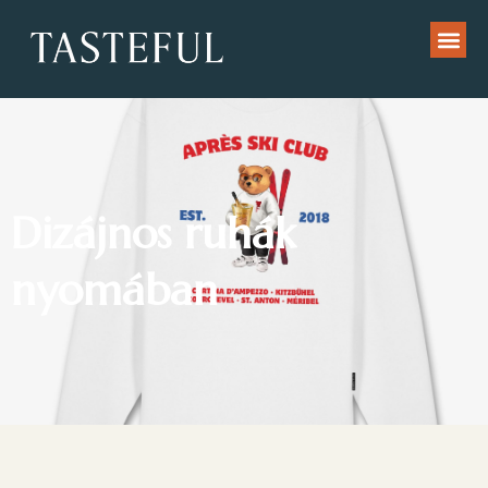
Dizájnos ruhák
nyomában