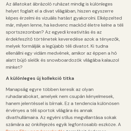
Az állatokat ábrázoló ruházat mindig is különleges
helyet foglalt el a divat világában, hiszen egyszerre
képes érzelmi és vizuális hatást gyakorolni. Elképzelted
már, milyen lenne, ha kedvenc mackód életre kelne a téli
sportszezonban? Az egyedi kreativitás és az
érdekfeszítő történetek keveredése azok a tényezők,
melyek formálják a legújabb téli divatot. Ki tudna
ellenállni egy vidám medvének, amikor az éppen a hó
alatt bújó síelők és snowboardozók világába kalauzol
minket?
A különleges új kollekció titka
Manapság egyre többen keresik az olyan
ruhadarabokat, amelyek nem csupán kényelmesek,
hanem jelentéssel is bírnak. Ez a tendencia különösen
érvényes a téli sportok világára és annak
divathullámaira. Az egyéni stílus megvillantása sokak
számára az önkifejezés egyik legfontosabb eszköze. A