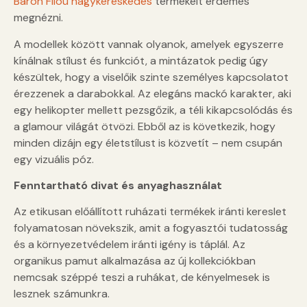
Baron Filou nagykereskedés
termékeit érdemes
megnézni.
A modellek között vannak olyanok, amelyek egyszerre
kínálnak stílust és funkciót, a mintázatok pedig úgy
készültek, hogy a viselőik szinte személyes kapcsolatot
érezzenek a darabokkal. Az elegáns mackó karakter, aki
egy helikopter mellett pezsgőzik, a téli kikapcsolódás és
a glamour világát ötvözi. Ebből az is következik, hogy
minden dizájn egy életstílust is közvetít – nem csupán
egy vizuális póz.
Fenntartható divat és anyaghasználat
Az etikusan előállított ruházati termékek iránti kereslet
folyamatosan növekszik, amit a fogyasztói tudatosság
és a környezetvédelem iránti igény is táplál. Az
organikus pamut alkalmazása az új kollekciókban
nemcsak széppé teszi a ruhákat, de kényelmesek is
lesznek számunkra.