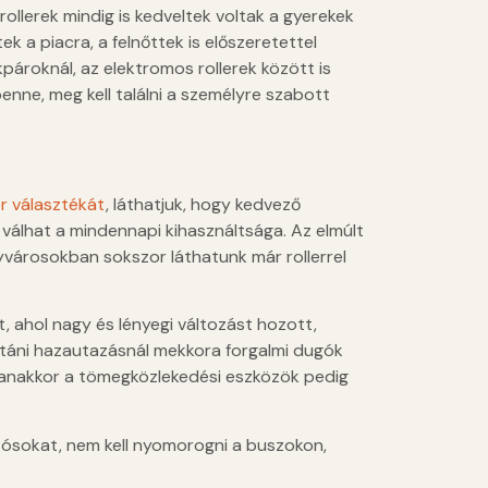
rollerek mindig is kedveltek voltak a gyerekek
k a piacra, a felnőttek is előszeretettel
pároknál, az elektromos rollerek között is
enne, meg kell találni a személyre szabott
r választékát
, láthatjuk, hogy kedvező
á válhat a mindennapi kihasználtsága. Az elmúlt
yvárosokban sokszor láthatunk már rollerrel
t, ahol nagy és lényegi változást hozott,
lutáni hazautazásnál mekkora forgalmi dugók
yanakkor a tömegközlekedési eszközök pedig
utósokat, nem kell nyomorogni a buszokon,