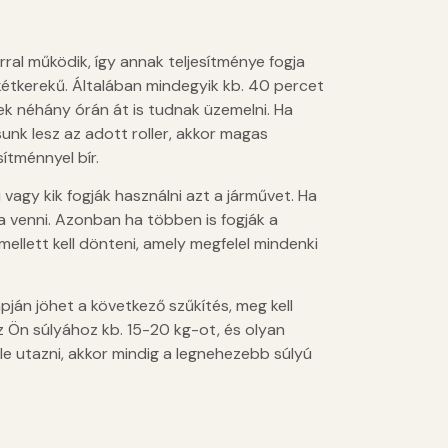
rral működik, így annak teljesítménye fogja
kétkerekű. Általában mindegyik kb. 40 percet
ek néhány órán át is tudnak üzemelni. Ha
unk lesz az adott roller, akkor magas
ítménnyel bír.
agy kik fogják használni azt a járművet. Ha
mba venni. Azonban ha többen is fogják a
ellett kell dönteni, amely megfelel mindenki
pján jöhet a következő szűkítés, meg kell
z Ön súlyához kb. 15-20 kg-ot, és olyan
le utazni, akkor mindig a legnehezebb súlyú