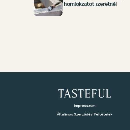
homlokzatot szeretnél
Impresszum
Általános Szerződési Feltételek