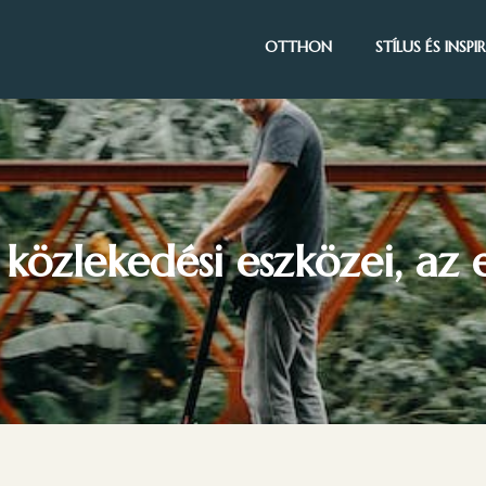
OTTHON
STÍLUS ÉS INSP
közlekedési eszközei, az 