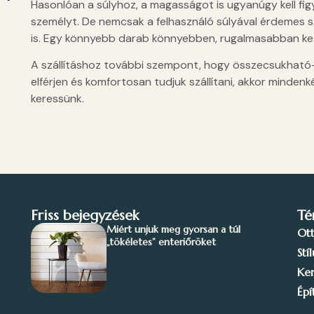
Hasonlóan a súlyhoz, a magasságot is ugyanúgy kell fi
személyt. De nemcsak a felhasználó súlyával érdemes s
is. Egy könnyebb darab könnyebben, rugalmasabban keze
A szállításhoz további szempont, hogy összecsukható-e 
elférjen és komfortosan tudjuk szállítani, akkor mind
keressünk.
Friss bejegyzések
Té
Miért unjuk meg gyorsan a túl
Ot
„tökéletes” enteriőröket
Stí
Ker
Épí