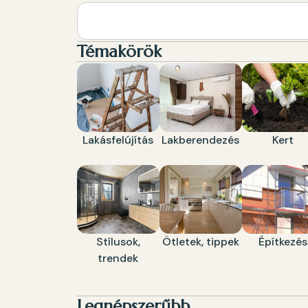
Témakörök
Lakásfelújítás
Lakberendezés
Kert
Stílusok,
Ötletek, tippek
Építkezés
trendek
Legnépszerűbb