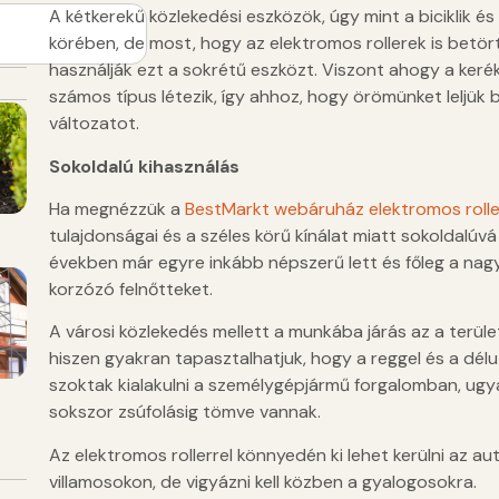
A kétkerekű közlekedési eszközök, úgy mint a biciklik és 
körében, de most, hogy az elektromos rollerek is betörte
használják ezt a sokrétű eszközt. Viszont ahogy a kerék
számos típus létezik, így ahhoz, hogy örömünket leljük b
változatot.
Sokoldalú kihasználás
Ha megnézzük a
BestMarkt webáruház elektromos rolle
tulajdonságai és a széles körű kínálat miatt sokoldalúv
években már egyre inkább népszerű lett és főleg a nag
korzózó felnőtteket.
A városi közlekedés mellett a munkába járás az a terüle
hiszen gyakran tapasztalhatjuk, hogy a reggel és a dé
szoktak kialakulni a személygépjármű forgalomban, ug
sokszor zsúfolásig tömve vannak.
Az elektromos rollerrel könnyedén ki lehet kerülni az a
villamosokon, de vigyázni kell közben a gyalogosokra.