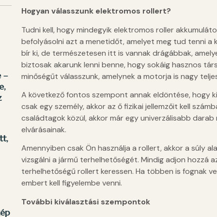
Hogyan válasszunk elektromos rollert?
Tudni kell, hogy mindegyik elektromos roller akkumuláto
befolyásolni azt a menetidőt, amelyet meg tud tenni a 
bír ki, de természetesen itt is vannak drágábbak, amely
biztosak akarunk lenni benne, hogy sokáig hasznos társ
 –
minőségűt válasszunk, amelynek a motorja is nagy teljes
e,
A következő fontos szempont annak eldöntése, hogy ki v
z
csak egy személy, akkor az ő fizikai jellemzőit kell szá
családtagok közül, akkor már egy univerzálisabb darab m
elvárásainak.
tt,
Amennyiben csak Ön használja a rollert, akkor a súly ala
vizsgálni a jármű terhelhetőségét. Mindig adjon hozzá a
terhelhetőségű rollert keressen. Ha többen is fognak ve
embert kell figyelembe venni.
További kiválasztási szempontok
zép