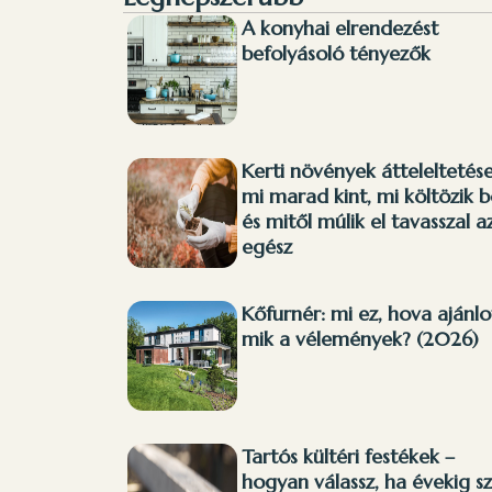
A konyhai elrendezést
befolyásoló tényezők
Kerti növények átteleltetése
mi marad kint, mi költözik b
és mitől múlik el tavasszal a
egész
Kőfurnér: mi ez, hova ajánlo
mik a vélemények? (2026)
Tartós kültéri festékek –
hogyan válassz, ha évekig s