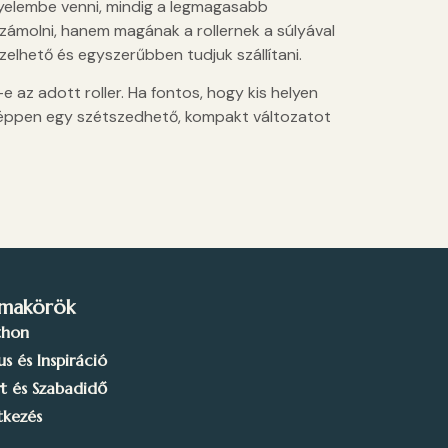
gyelembe venni, mindig a legmagasabb
zámolni, hanem magának a rollernek a súlyával
lhető és egyszerűbben tudjuk szállítani.
az adott roller. Ha fontos, hogy kis helyen
enképpen egy szétszedhető, kompakt változatot
makörök
thon
lus és Inspiráció
t és Szabadidő
tkezés