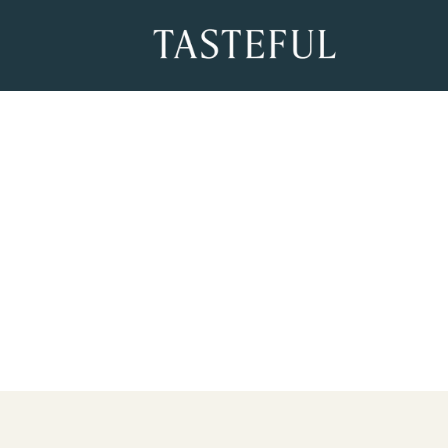
Mutatunk egy bizt
élelmiszert is lehe