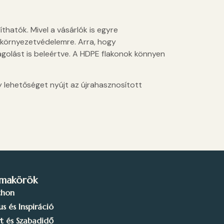
hatók. Mivel a vásárlók is egyre
környezetvédelemre. Arra, hogy
golást is beleértve. A HDPE flakonok könnyen
y lehetőséget nyújt az újrahasznosított
makörök
thon
lus és Inspiráció
t és Szabadidő