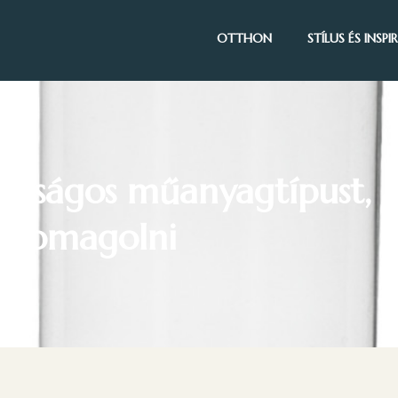
OTTHON
STÍLUS ÉS INSP
onságos műanyagtípust, 
t csomagolni