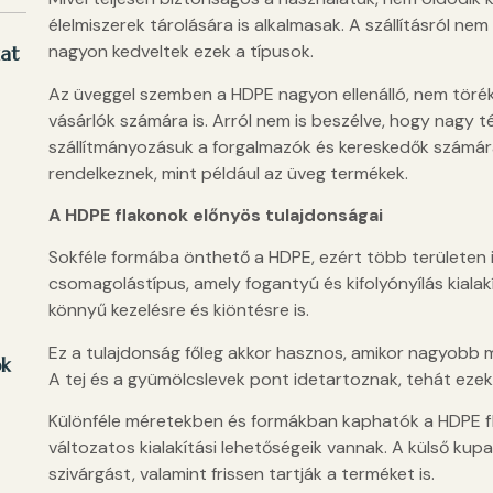
élelmiszerek tárolására is alkalmasak. A szállításról nem
nagyon kedveltek ezek a típusok.
kat
Az üveggel szemben a HDPE nagyon ellenálló, nem töréke
vásárlók számára is. Arról nem is beszélve, hogy nagy 
szállítmányozásuk a forgalmazók és kereskedők számára
rendelkeznek, mint például az üveg termékek.
A HDPE flakonok előnyös tulajdonságai
Sokféle formába önthető a HDPE, ezért több területen is
csomagolástípus, amely fogantyú és kifolyónyílás kialakí
könnyű kezelésre és kiöntésre is.
Ez a tulajdonság főleg akkor hasznos, amikor nagyobb me
ok
A tej és a gyümölcslevek pont idetartoznak, tehát eze
Különféle méretekben és formákban kaphatók a HDPE fla
változatos kialakítási lehetőségeik vannak. A külső ku
szivárgást, valamint frissen tartják a terméket is.