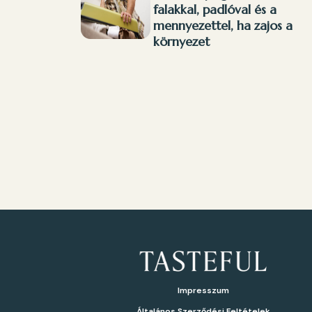
falakkal, padlóval és a
mennyezettel, ha zajos a
környezet
Impresszum
Általános Szerződési Feltételek