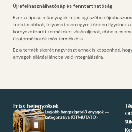
Újrafelhasználhatóság és fenntarthatóság
Ezek a típusú műanyagok teljes egészében újrahasznosít
tudatosabbak, folyamatosan egyre többen figyelnek a 
környezetbarát termékeket vásároljanak, ebbe a csoma
újraformálhatók más termékké is.
Ez a termék sikerét nagyrészt annak is köszönheti, hog
anyagok ellátási láncba való integrálására.
Friss bejegyzések
Té
Legjobb hangszigetelő anyagok —
Ot
kategorizálva (ÚTMUTATÓ)
Stí
Ker