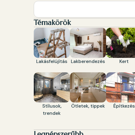
Témakörök
Lakásfelújítás
Lakberendezés
Kert
Stílusok,
Ötletek, tippek
Építkezés
trendek
Legnépszerűbb