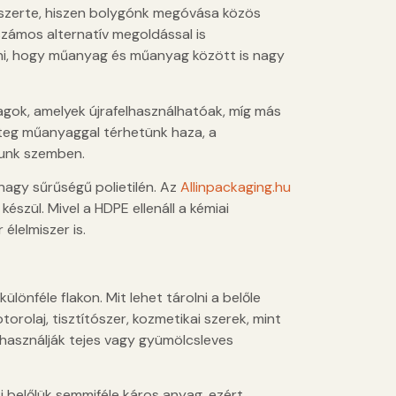
szerte, hiszen bolygónk megóvása közös
számos alternatív megoldással is
ani, hogy műanyag és műanyag között is nagy
agok, amelyek újrafelhasználhatóak, míg más
eteg műanyaggal térhetünk haza, a
llunk szemben.
agy sűrűségű polietilén. Az
Allinpackaging.hu
észül. Mivel a HDPE ellenáll a kémiai
élelmiszer is.
különféle flakon. Mit lehet tárolni a belőle
orolaj, tisztítószer, kozmetikai szerek, mint
 használják tejes vagy gyümölcsleves
i belőlük semmiféle káros anyag, ezért