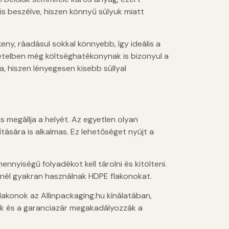
 is beszélve, hiszen könnyű súlyuk miatt
ny, ráadásul sokkal könnyebb, így ideális a
tételben még költséghatékonynak is bizonyul a
, hiszen lényegesen kisebb súllyal
 megállja a helyét. Az egyetlen olyan
tására is alkalmas. Ez lehetőséget nyújt a
nnyiségű folyadékot kell tárolni és kitölteni.
knél gyakran használnak HDPE flakonokat.
konok az Allinpackaging.hu kínálatában,
pak és a garanciazár megakadályozzák a