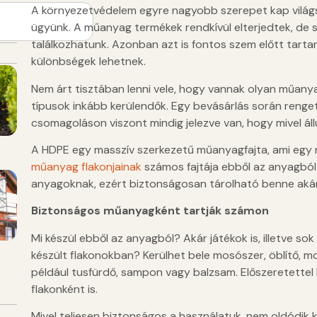
A környezetvédelem egyre nagyobb szerepet kap világ
ügyünk. A műanyag termékek rendkívül elterjedtek, de 
találkozhatunk. Azonban azt is fontos szem előtt tart
különbségek lehetnek.
Nem árt tisztában lenni vele, hogy vannak olyan műany
típusok inkább kerülendők. Egy bevásárlás során reng
csomagoláson viszont mindig jelezve van, hogy mivel á
A HDPE egy masszív szerkezetű műanyagfajta, ami egy n
műanyag flakonjainak
számos fajtája ebből az anyagból k
anyagoknak, ezért biztonságosan tárolható benne akár 
Biztonságos műanyagként tartják számon
Mi készül ebből az anyagból? Akár játékok is, illetve sok 
készült flakonokban? Kerülhet bele mosószer, öblítő, mot
például tusfürdő, sampon vagy balzsam. Előszeretettel
flakonként is.
Mivel teljesen biztonságos a használatuk, nem oldódik k