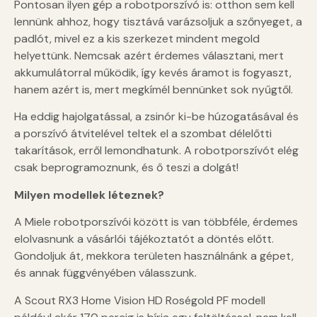
Pontosan ilyen gép a robotporszívó is: otthon sem kell
lennünk ahhoz, hogy tisztává varázsoljuk a szőnyeget, a
padlót, mivel ez a kis szerkezet mindent megold
helyettünk. Nemcsak azért érdemes választani, mert
akkumulátorral működik, így kevés áramot is fogyaszt,
hanem azért is, mert megkímél bennünket sok nyűgtől.
Ha eddig hajolgatással, a zsinór ki-be húzogatásával és
a porszívó átvitelével teltek el a szombat délelőtti
takarítások, erről lemondhatunk. A robotporszívót elég
csak beprogramoznunk, és ő teszi a dolgát!
Milyen modellek léteznek?
A Miele robotporszívói között is van többféle, érdemes
elolvasnunk a vásárlói tájékoztatót a döntés előtt.
Gondoljuk át, mekkora területen használnánk a gépet,
és annak függvényében válasszunk.
A Scout RX3 Home Vision HD Roségold PF modell