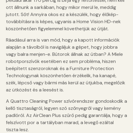
például akár 170 percig is bírja egy feltöltéssel, nem kell
ott állnunk a sarkában, hogy mikor merül le, meddig
jutott. Sőt! Annyira okos ez a készülék, hogy élőkép-
továbbításra is képes, ugyanis a Home Vision HD-nek
köszönhetően figyelemmel követhetjük az útját.
Ráadásul arra is van mód, hogy a kapott információk
alapján a távolból is navigáljuk a gépet, hogy jobbra
vagy balra menjen-e. Bútorok állnak az útban? A Miele
robotporszívók esetében ez sem probléma, hiszen
beépített szenzoroknak és a Furniture Protection
Technologynak köszönhetően érzékelik, ha kanapé,
szék, lépcső vagy bármi más kerül az útjukba, megelőzik
az ütközést és a leesést is.
A Quattro Cleaning Power szívórendszer gondoskodik a
kellő tisztaságról, legyen szó szőnyegről vagy kemény
padlóról. Az AirClean Plus szűrő pedig garantálja, hogy a
felszívott por a tartályban marad, a levegő ezáltal
tiszta lesz.