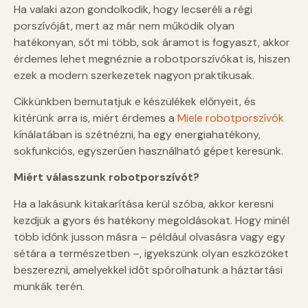
Ha valaki azon gondolkodik, hogy lecseréli a régi
porszívóját, mert az már nem működik olyan
hatékonyan, sőt mi több, sok áramot is fogyaszt, akkor
érdemes lehet megnéznie a robotporszívókat is, hiszen
ezek a modern szerkezetek nagyon praktikusak.
Cikkünkben bemutatjuk e készülékek előnyeit, és
kitérünk arra is, miért érdemes a
Miele robotporszívók
kínálatában is szétnézni, ha egy energiahatékony,
sokfunkciós, egyszerűen használható gépet keresünk.
Miért válasszunk robotporszívót?
Ha a lakásunk kitakarítása kerül szóba, akkor keresni
kezdjük a gyors és hatékony megoldásokat. Hogy minél
több időnk jusson másra – például olvasásra vagy egy
sétára a természetben –, igyekszünk olyan eszközöket
beszerezni, amelyekkel időt spórolhatunk a háztartási
munkák terén.