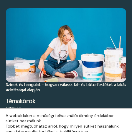
Színek és hangulat – hogyan válassz fal- és bútorfestéket a lakás
adottságai alapján
Témakörök
Otthon
A weboldalon a minőségi felhasználói élmény érdekében
Stílus és Inspiráció
sütiket használunk.
Kert és Szabadidő
Többet megtudhatsz arról, hogy milyen sütiket használunk,
vagy kikapcsolhatod őket a
beállításokban
.