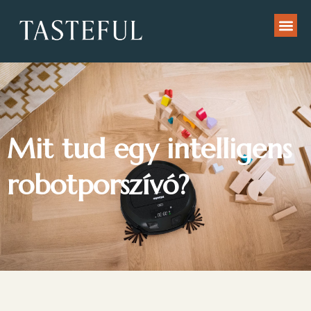
Mit tud egy intelligens
robotporszívó?