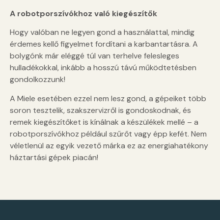
A robotporszívókhoz való kiegészítők
Hogy valóban ne legyen gond a használattal, mindig
érdemes kellő figyelmet fordítani a karbantartásra. A
bolygónk már eléggé túl van terhelve felesleges
hulladékokkal, inkább a hosszú távú működtetésben
gondolkozzunk!
A Miele esetében ezzel nem lesz gond, a gépeiket több
soron tesztelik, szakszervizről is gondoskodnak, és
remek kiegészítőket is kínálnak a készülékek mellé – a
robotporszívókhoz például szűrőt vagy épp kefét. Nem
véletlenül az egyik vezető márka ez az energiahatékony
háztartási gépek piacán!