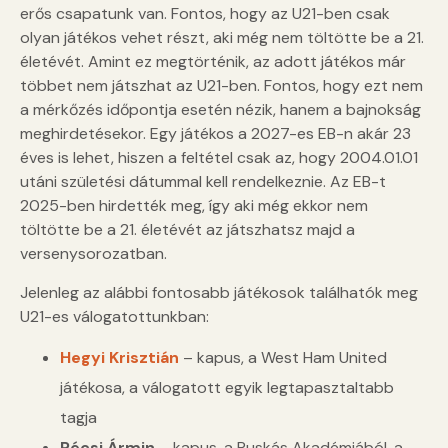
erős csapatunk van. Fontos, hogy az U21-ben csak
olyan játékos vehet részt, aki még nem töltötte be a 21.
életévét. Amint ez megtörténik, az adott játékos már
többet nem játszhat az U21-ben. Fontos, hogy ezt nem
a mérkőzés időpontja esetén nézik, hanem a bajnokság
meghirdetésekor. Egy játékos a 2027-es EB-n akár 23
éves is lehet, hiszen a feltétel csak az, hogy 2004.01.01
utáni születési dátummal kell rendelkeznie. Az EB-t
2025-ben hirdették meg, így aki még ekkor nem
töltötte be a 21. életévét az játszhatsz majd a
versenysorozatban.
Jelenleg az alábbi fontosabb játékosok találhatók meg
U21-es válogatottunkban:
Hegyi Krisztián
– kapus, a West Ham United
játékosa, a válogatott egyik legtapasztaltabb
tagja
Pécsi Ármin
– kapus, a Puskás Akadémiából, a