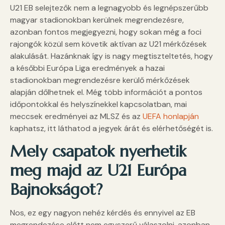
U21 EB selejtezők nem a legnagyobb és legnépszerűbb
magyar stadionokban kerülnek megrendezésre,
azonban fontos megjegyezni, hogy sokan még a foci
rajongók közül sem követik aktívan az U21 mérkőzések
alakulását. Hazánknak így is nagy megtiszteltetés, hogy
a későbbi Európa Liga eredmények a hazai
stadionokban megrendezésre kerülő mérkőzések
alapján dőlhetnek el. Még több információt a pontos
időpontokkal és helyszínekkel kapcsolatban, mai
meccsek eredményei az MLSZ és az
UEFA honlapján
kaphatsz, itt láthatod a jegyek árát és elérhetőségét is.
Mely csapatok nyerhetik
meg majd az U21 Európa
Bajnokságot?
Nos, ez egy nagyon nehéz kérdés és ennyivel az EB
megrendezése előtt nem egyszerű válaszolni, azonban