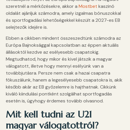
szeretnél a mérkőzésekre, akkor a
Mostbet
kaszinó
oldalát ajánljuk számodra, amely izgalmas bónuszokkal
és sportfogadási lehetőségekkel készült a 2027-es EB
selejtezők idejére is.
Ebben a cikkben mindent összeszedtünk számodra az
Európa Bajnoksággal kapcsolatban az éppen aktuális
állásoktól kezdve az esélyesebb csapatokig.
Megtudhatod, hogy mikor és kivel játszik a magyar
válogatott, illetve hogy mennyi esélyünk van a
továbbjutásra. Persze nem csak a hazai csapatra
fókuszálunk, hanem a legesélyesebb csapatokra is, akik
később akár az EB győzelemre is hajthatnak. Cikkünk
kiváló kiindulási pontként szolgálhat sportfogadás
esetén is, úgyhogy érdemes tovább olvasnod.
Mit kell tudni az U21
magyar válogatottról?