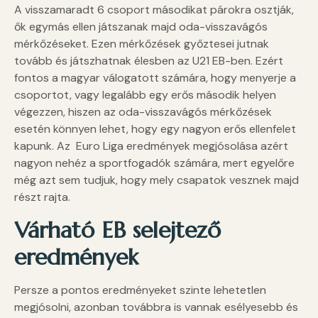
A visszamaradt 6 csoport másodikat párokra osztják,
ők egymás ellen játszanak majd oda-visszavágós
mérkőzéseket. Ezen mérkőzések győztesei jutnak
tovább és játszhatnak élesben az U21 EB-ben. Ezért
fontos a magyar válogatott számára, hogy menyerje a
csoportot, vagy legalább egy erős második helyen
végezzen, hiszen az oda-visszavágós mérkőzések
esetén könnyen lehet, hogy egy nagyon erős ellenfelet
kapunk. Az Euro Liga eredmények megjósolása azért
nagyon nehéz a sportfogadók számára, mert egyelőre
még azt sem tudjuk, hogy mely csapatok vesznek majd
részt rajta.
Várható EB selejtező
eredmények
Persze a pontos eredményeket szinte lehetetlen
megjósolni, azonban továbbra is vannak esélyesebb és