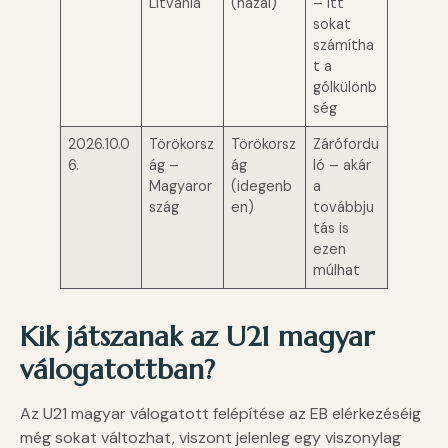
Litvánia
(hazai)
– itt
sokat
számítha
t a
gólkülönb
ség
2026.10.0
Törökorsz
Törökorsz
Zárófordu
6.
ág –
ág
ló – akár
Magyaror
(idegenb
a
szág
en)
továbbju
tás is
ezen
múlhat
Kik játszanak az U21 magyar
válogatottban?
Az U21 magyar válogatott felépítése az EB elérkezéséig
még sokat változhat, viszont jelenleg egy viszonylag