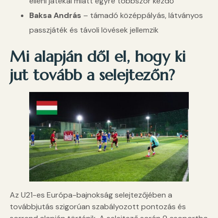
elleni játékai miatt egyre többször kezdő
Baksa András
– támadó középpályás, látványos
passzjáték és távoli lövések jellemzik
Mi alapján dől el, hogy ki
jut tovább a selejtezőn?
Az U21-es Európa-bajnokság selejtezőjében a
továbbjutás szigorúan szabályozott pontozás és