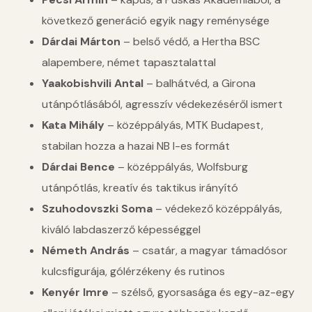
következő generáció egyik nagy reménysége
Dárdai Márton
– belső védő, a Hertha BSC
alapembere, német tapasztalattal
Yaakobishvili Antal
– balhátvéd, a Girona
utánpótlásából, agresszív védekezéséről ismert
Kata Mihály
– középpályás, MTK Budapest,
stabilan hozza a hazai NB I-es formát
Dárdai Bence
– középpályás, Wolfsburg
utánpótlás, kreatív és taktikus irányító
Szuhodovszki Soma
– védekező középpályás,
kiváló labdaszerző képességgel
Németh András
– csatár, a magyar támadósor
kulcsfigurája, gólérzékeny és rutinos
Kenyér Imre
– szélső, gyorsasága és egy-az-egy