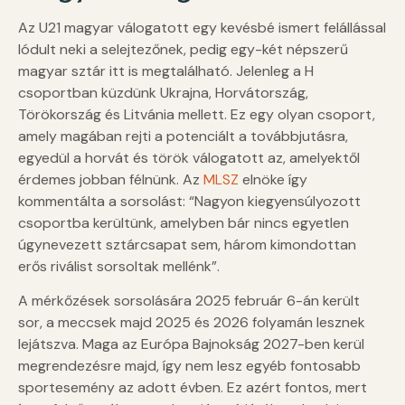
Az U21 magyar válogatott egy kevésbé ismert felállással
lódult neki a selejtezőnek, pedig egy-két népszerű
magyar sztár itt is megtalálható. Jelenleg a H
csoportban küzdünk Ukrajna, Horvátország,
Törökország és Litvánia mellett. Ez egy olyan csoport,
amely magában rejti a potenciált a továbbjutásra,
egyedül a horvát és török válogatott az, amelyektől
érdemes jobban félnünk. Az
MLSZ
elnöke így
kommentálta a sorsolást: “Nagyon kiegyensúlyozott
csoportba kerültünk, amelyben bár nincs egyetlen
úgynevezett sztárcsapat sem, három kimondottan
erős riválist sorsoltak mellénk”.
A mérkőzések sorsolására 2025 február 6-án került
sor, a meccsek majd 2025 és 2026 folyamán lesznek
lejátszva. Maga az Európa Bajnokság 2027-ben kerül
megrendezésre majd, így nem lesz egyéb fontosabb
sportesemény az adott évben. Ez azért fontos, mert