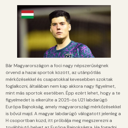
Bár Magyarországon a foci nagy népszerűségnek
örvend a hazai sportok között, az utánpótlás
mérkőzésekkel és csapatokkal kevesebben szoktak
foglalkozni, általában nem kap akkora nagy figyelmet,
mint más sportok esetében. Épp ezért lehet, hogy a te
figyelmedet is elkerülte a 2025-ös U21 labdarúgó
Európa Bajnokság, amely magyarországi mérkőzésekkel
is bővül majd. A magyar labdarúgó válogatott jelenleg a
H csoportban küzd, itt próbálja meg megszerezni a
továbbjutó helyet az Európa Bajnokságra. Ha fogadni