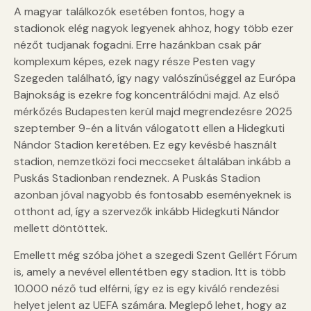
A magyar találkozók esetében fontos, hogy a
stadionok elég nagyok legyenek ahhoz, hogy több ezer
nézőt tudjanak fogadni. Erre hazánkban csak pár
komplexum képes, ezek nagy része Pesten vagy
Szegeden található, így nagy valószínűséggel az Európa
Bajnokság is ezekre fog koncentrálódni majd. Az első
mérkőzés Budapesten kerül majd megrendezésre 2025
szeptember 9-én a litván válogatott ellen a Hidegkuti
Nándor Stadion keretében. Ez egy kevésbé használt
stadion, nemzetközi foci meccseket általában inkább a
Puskás Stadionban rendeznek. A Puskás Stadion
azonban jóval nagyobb és fontosabb eseményeknek is
otthont ad, így a szervezők inkább Hidegkuti Nándor
mellett döntöttek.
Emellett még szóba jöhet a szegedi Szent Gellért Fórum
is, amely a nevével ellentétben egy stadion. Itt is több
10.000 néző tud elférni, így ez is egy kiváló rendezési
helyet jelent az UEFA számára. Meglepő lehet, hogy az