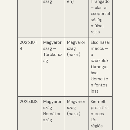
szág
en)
li rangadó
– akár a
csoportel
sőség
múlhat
rajta
2025.10.1
Magyaror
Magyaror
Első hazai
4.
szág –
szág
meccs –
Törökorsz
(hazai)
a
ág
szurkolók
támogat
ása
kiemelte
n fontos
lesz
2025.11.18.
Magyaror
Magyaror
Kiemelt
szág –
szág
presztízs
Horvátor
(hazai)
meccs
szág
két
régiós