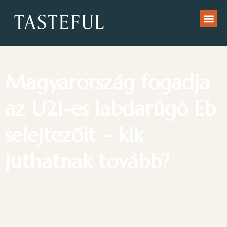
Magyarország fogadja
az U21-es labdarúgó Eb
selejtezőit – kik
juthatnak tovább?