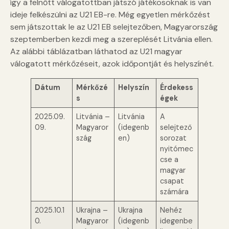
így a felnőtt válogatottban játszó játékosoknak is van
ideje felkészülni az U21 EB-re. Még egyetlen mérkőzést
sem játszottak le az U21 EB selejtezőben, Magyarország
szeptemberben kezdi meg a szereplését Litvánia ellen.
Az alábbi táblázatban láthatod az U21 magyar
válogatott mérkőzéseit, azok időpontját és helyszínét.
Dátum
Mérkőzé
Helyszín
Érdekess
s
égek
2025.09.
Litvánia –
Litvánia
A
09.
Magyaror
(idegenb
selejtező
szág
en)
sorozat
nyitómec
cse a
magyar
csapat
számára
2025.10.1
Ukrajna –
Ukrajna
Nehéz
0.
Magyaror
(idegenb
idegenbe