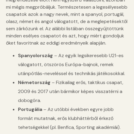
mi mégis megpróbáljuk. Természetesen a legesélyesebb
csapatok azok a nagy nevek, mint a spanyol, portugál,
olasz, német és angol válogatott, de a meglepetésektől
sem zárkózunk el. Az alábbi listában összegyűjtöttünk
minden esélyes csapatot és azt, hogy miért gondoljuk
őket favoritnak az eddigi eredményeik alapján.
Spanyolország
– Az egyik legsikeresebb U21-es
válogatott, ötszörös Európa-bajnok, remek
utánpótlás-neveléssel és technikás játékosokkal.
Németország
– Fizikailag erős, taktikus csapat,
2009 és 2017 után bármikor képes visszatérni a
dobogóra.
Portugália
– Az utóbbi években egyre jobb
formát mutatnak, erős klubháttérből érkező
tehetségekkel (pl. Benfica, Sporting akadémiái).