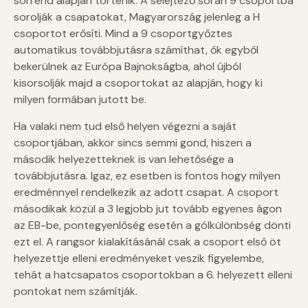
sorrend alapján történik. A selejtező során 9 csoportba
sorolják a csapatokat, Magyarország jelenleg a H
csoportot erősíti. Mind a 9 csoportgyőztes
automatikus továbbjutásra számíthat, ők egyből
bekerülnek az Európa Bajnokságba, ahol újból
kisorsolják majd a csoportokat az alapján, hogy ki
milyen formában jutott be.
Ha valaki nem tud első helyen végezni a saját
csoportjában, akkor sincs semmi gond, hiszen a
második helyezetteknek is van lehetősége a
továbbjutásra. Igaz, ez esetben is fontos hogy milyen
eredménnyel rendelkezik az adott csapat. A csoport
másodikak közül a 3 legjobb jut tovább egyenes ágon
az EB-be, pontegyenlőség esetén a gólkülönbség dönti
ezt el. A rangsor kialakításánál csak a csoport első öt
helyezettje elleni eredményeket veszik figyelembe,
tehát a hatcsapatos csoportokban a 6. helyezett elleni
pontokat nem számítják.