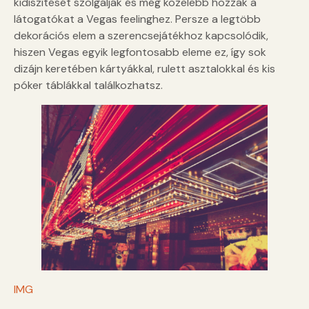
kidíszítését szolgálják és még közelebb hozzák a
látogatókat a Vegas feelinghez. Persze a legtöbb
dekorációs elem a szerencsejátékhoz kapcsolódik,
hiszen Vegas egyik legfontosabb eleme ez, így sok
dizájn keretében kártyákkal, rulett asztalokkal és kis
póker táblákkal találkozhatsz.
IMG