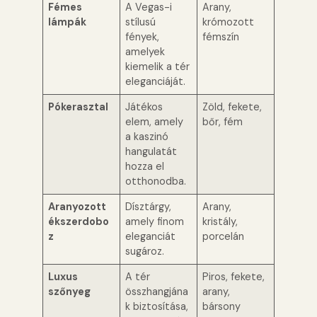
Fémes
A Vegas-i
Arany,
lámpák
stílusú
krómozott
fények,
fémszín
amelyek
kiemelik a tér
eleganciáját.
Pókerasztal
Játékos
Zöld, fekete,
elem, amely
bőr, fém
a kaszinó
hangulatát
hozza el
otthonodba.
Aranyozott
Dísztárgy,
Arany,
ékszerdobo
amely finom
kristály,
z
eleganciát
porcelán
sugároz.
Luxus
A tér
Piros, fekete,
szőnyeg
összhangjána
arany,
k biztosítása,
bársony