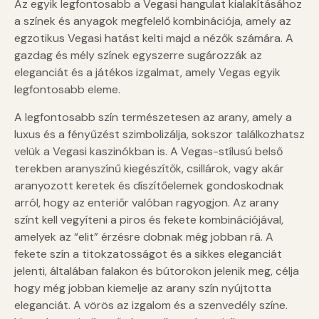
Az egyik legfontosabb a Vegasi hangulat kialakításához
a színek és anyagok megfelelő kombinációja, amely az
egzotikus Vegasi hatást kelti majd a nézők számára. A
gazdag és mély színek egyszerre sugározzák az
eleganciát és a játékos izgalmat, amely Vegas egyik
legfontosabb eleme.
A legfontosabb szín természetesen az arany, amely a
luxus és a fényűzést szimbolizálja, sokszor találkozhatsz
velük a Vegasi kaszinókban is. A Vegas-stílusú belső
terekben aranyszínű kiegészítők, csillárok, vagy akár
aranyozott keretek és díszítőelemek gondoskodnak
arról, hogy az enteriőr valóban ragyogjon. Az arany
színt kell vegyíteni a piros és fekete kombinációjával,
amelyek az “elit” érzésre dobnak még jobban rá. A
fekete szín a titokzatosságot és a sikkes eleganciát
jelenti, általában falakon és bútorokon jelenik meg, célja
hogy még jobban kiemelje az arany szín nyújtotta
eleganciát. A vörös az izgalom és a szenvedély színe.