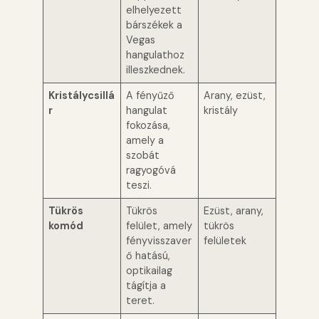
elhelyezett
bárszékek a
Vegas
hangulathoz
illeszkednek.
Kristálycsillá
A fényűző
Arany, ezüst,
r
hangulat
kristály
fokozása,
amely a
szobát
ragyogóvá
teszi.
Tükrös
Tükrös
Ezüst, arany,
komód
felület, amely
tükrös
fényvisszaver
felületek
ő hatású,
optikailag
tágítja a
teret.