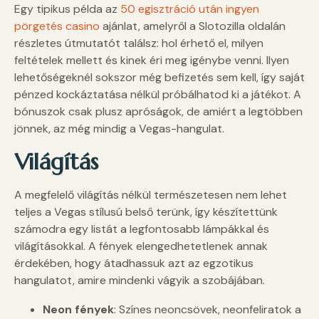
Egy tipikus példa az
50 egisztráció után ingyen
pörgetés casino
ajánlat, amelyről a Slotozilla oldalán
részletes útmutatót találsz: hol érhető el, milyen
feltételek mellett és kinek éri meg igénybe venni. Ilyen
lehetőségeknél sokszor még befizetés sem kell, így saját
pénzed kockáztatása nélkül próbálhatod ki a játékot. A
bónuszok csak plusz apróságok, de amiért a legtöbben
jönnek, az még mindig a Vegas-hangulat.
Világítás
A megfelelő világítás nélkül természetesen nem lehet
teljes a Vegas stílusú belső terünk, így készítettünk
számodra egy listát a legfontosabb lámpákkal és
világításokkal. A fények elengedhetetlenek annak
érdekében, hogy átadhassuk azt az egzotikus
hangulatot, amire mindenki vágyik a szobájában.
Neon fények
: Színes neoncsövek, neonfeliratok a