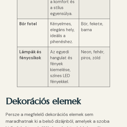
a komfort és
a stílus
egyensúlya.
Bőr fotel
Kényelmes,
Bőr, fekete,
elegáns hely,
barna
ideális a
pihenéshez.
Lámpák és
Az egyedi
Neon, fehér,
fénycsíkok
hangulat és
piros, zöld
fények
kiemelése,
színes LED
fényekkel.
Dekorációs elemek
Persze a megfelelő dekorációs elemek sem
maradhatnak ki a belső dizájnból, amelyek a szoba