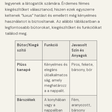
legyenek a látogatók számára. Érdemes fémes
kiegészítőket választanod, hiszen ezek egyszerre
keltenek “luxus” hatást és emellett még kényelmes
használatot is biztosítanak. Az alábbi táblázatban a
legfontosabb bútorokat, kiegészítőket és funkcióikat
találod meg.
Bútor/Kiegé
Funkció
Javasolt
szítő
Szín és
Anyagok
Plüss
Kényelmes és
Piros, fekete,
kanapé
elegáns
bársony, bőr
ülőalkalmatos
ság, amely
meghatározz
a a nappalit.
Bárszékek
A konyhában
Fém,
vagy a
aranyozott,
nappaliban
bársony