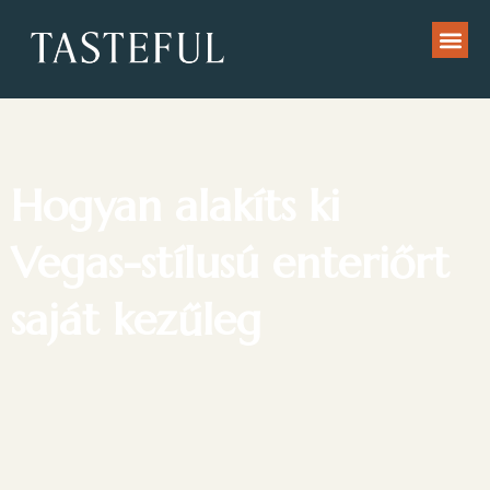
Hogyan alakíts ki
Vegas-stílusú enteriőrt
saját kezűleg