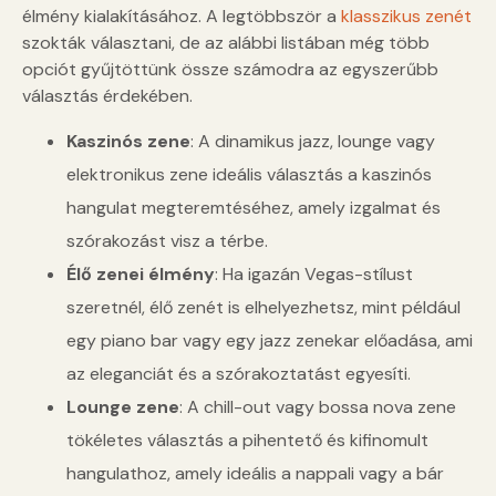
élmény kialakításához. A legtöbbször a
klasszikus zenét
szokták választani, de az alábbi listában még több
opciót gyűjtöttünk össze számodra az egyszerűbb
választás érdekében.
Kaszinós zene
: A dinamikus jazz, lounge vagy
elektronikus zene ideális választás a kaszinós
hangulat megteremtéséhez, amely izgalmat és
szórakozást visz a térbe.
Élő zenei élmény
: Ha igazán Vegas-stílust
szeretnél, élő zenét is elhelyezhetsz, mint például
egy piano bar vagy egy jazz zenekar előadása, ami
az eleganciát és a szórakoztatást egyesíti.
Lounge zene
: A chill-out vagy bossa nova zene
tökéletes választás a pihentető és kifinomult
hangulathoz, amely ideális a nappali vagy a bár