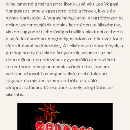
Ki ne ismerné a mára szinte ikonikussá vált Las Vegasi
hangulatot, amely egyszerre idézi a fények, luxus és
színek varázszát. A Vegasi hangulattal a legtöbbször az
online szerencsejáték oldalak keretében találkozhatsz,
viszont ugyanezt lehetőséged nyílik kialakítani otthon is
a saját lakásodban, mégpedig mindössze pár ezer forint
ráfordítással, sajátkezűleg. Az elképesztő neonfények, a
gazdag arany és fekete árnyalatok, valamint az art
deco stílusú berendezések egyedülálló atmoszférát
teremtenek, amely nemcsak szórakoztat, hanem
valóban elbűvöl. Las Vegas belső terei általában
tágasak és minden szempontból a csodáló
elkápráztatására törekednek, amely a legtöbbször
sikerül is.