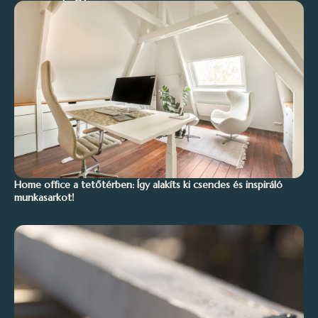
Home office a tetőtérben: Így alakíts ki csendes és inspiráló
munkasarkot!