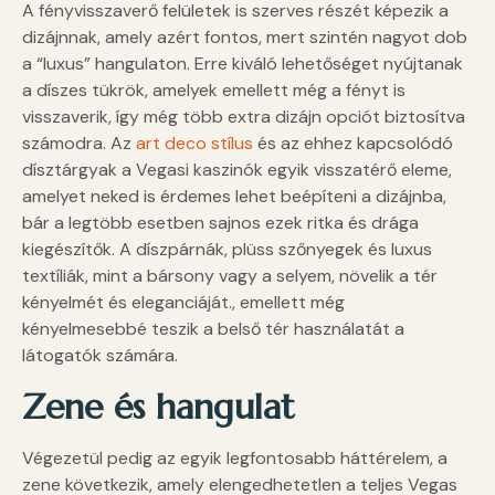
A fényvisszaverő felületek is szerves részét képezik a
dizájnnak, amely azért fontos, mert szintén nagyot dob
a “luxus” hangulaton. Erre kiváló lehetőséget nyújtanak
a díszes tükrök, amelyek emellett még a fényt is
visszaverik, így még több extra dizájn opciót biztosítva
számodra. Az
art deco stílus
és az ehhez kapcsolódó
dísztárgyak a Vegasi kaszinók egyik visszatérő eleme,
amelyet neked is érdemes lehet beépíteni a dizájnba,
bár a legtöbb esetben sajnos ezek ritka és drága
kiegészítők. A díszpárnák, plüss szőnyegek és luxus
textíliák, mint a bársony vagy a selyem, növelik a tér
kényelmét és eleganciáját., emellett még
kényelmesebbé teszik a belső tér használatát a
látogatók számára.
Zene és hangulat
Végezetül pedig az egyik legfontosabb háttérelem, a
zene következik, amely elengedhetetlen a teljes Vegas