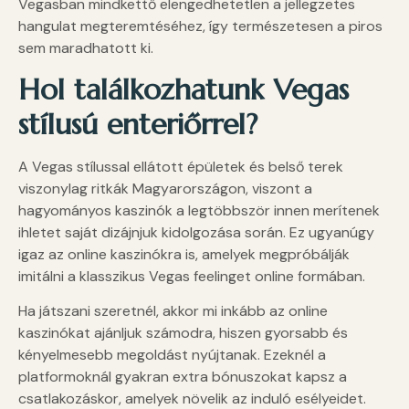
Vegasban mindkettő elengedhetetlen a jellegzetes
hangulat megteremtéséhez, így természetesen a piros
sem maradhatott ki.
Hol találkozhatunk Vegas
stílusú enteriőrrel?
A Vegas stílussal ellátott épületek és belső terek
viszonylag ritkák Magyarországon, viszont a
hagyományos kaszinók a legtöbbször innen merítenek
ihletet saját dizájnjuk kidolgozása során. Ez ugyanúgy
igaz az online kaszinókra is, amelyek megpróbálják
imitálni a klasszikus Vegas feelinget online formában.
Ha játszani szeretnél, akkor mi inkább az online
kaszinókat ajánljuk számodra, hiszen gyorsabb és
kényelmesebb megoldást nyújtanak. Ezeknél a
platformoknál gyakran extra bónuszokat kapsz a
csatlakozáskor, amelyek növelik az induló esélyeidet.