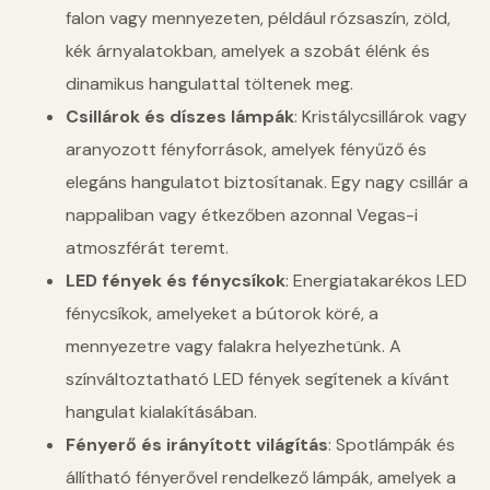
falon vagy mennyezeten, például rózsaszín, zöld,
kék árnyalatokban, amelyek a szobát élénk és
dinamikus hangulattal töltenek meg.
Csillárok és díszes lámpák
: Kristálycsillárok vagy
aranyozott fényforrások, amelyek fényűző és
elegáns hangulatot biztosítanak. Egy nagy csillár a
nappaliban vagy étkezőben azonnal Vegas-i
atmoszférát teremt.
LED fények és fénycsíkok
: Energiatakarékos LED
fénycsíkok, amelyeket a bútorok köré, a
mennyezetre vagy falakra helyezhetünk. A
színváltoztatható LED fények segítenek a kívánt
hangulat kialakításában.
Fényerő és irányított világítás
: Spotlámpák és
állítható fényerővel rendelkező lámpák, amelyek a