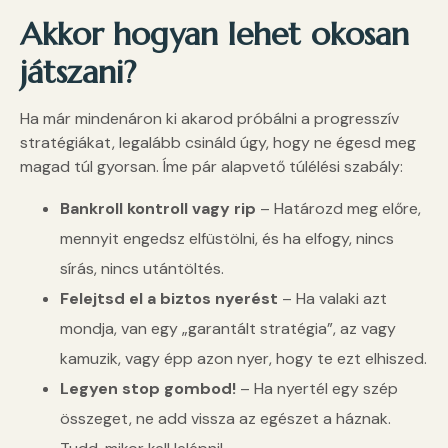
Akkor hogyan lehet okosan
játszani?
Ha már mindenáron ki akarod próbálni a progresszív
stratégiákat, legalább csináld úgy, hogy ne égesd meg
magad túl gyorsan. Íme pár alapvető túlélési szabály:
Bankroll kontroll vagy rip
– Határozd meg előre,
mennyit engedsz elfüstölni, és ha elfogy, nincs
sírás, nincs utántöltés.
Felejtsd el a biztos nyerést
– Ha valaki azt
mondja, van egy „garantált stratégia”, az vagy
kamuzik, vagy épp azon nyer, hogy te ezt elhiszed.
Legyen stop gombod!
– Ha nyertél egy szép
összeget, ne add vissza az egészet a háznak.