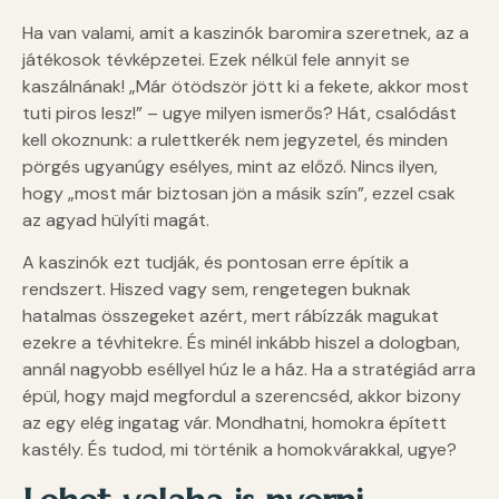
Ha van valami, amit a kaszinók baromira szeretnek, az a
játékosok tévképzetei. Ezek nélkül fele annyit se
kaszálnának! „Már ötödször jött ki a fekete, akkor most
tuti piros lesz!” – ugye milyen ismerős? Hát, csalódást
kell okoznunk: a rulettkerék nem jegyzetel, és minden
pörgés ugyanúgy esélyes, mint az előző. Nincs ilyen,
hogy „most már biztosan jön a másik szín”, ezzel csak
az agyad hülyíti magát.
A kaszinók ezt tudják, és pontosan erre építik a
rendszert. Hiszed vagy sem, rengetegen buknak
hatalmas összegeket azért, mert rábízzák magukat
ezekre a tévhitekre. És minél inkább hiszel a dologban,
annál nagyobb eséllyel húz le a ház. Ha a stratégiád arra
épül, hogy majd megfordul a szerencséd, akkor bizony
az egy elég ingatag vár. Mondhatni, homokra épített
kastély. És tudod, mi történik a homokvárakkal, ugye?