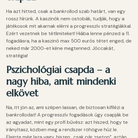
Ha azt hitted, csak a bankrollod szab határt, van egy
rossz hírünk. A kaszinók nem ostobák, tudják, hogy a
játékosok mit akarnak elérni a progresszív stratégiákkal.
Ezért vezetnek be tétlimiteket! Hiába lenne pénzed a 11.
fogadásra, ha a kaszinó max 500 eurós tétet enged, de
neked már 2000-et kéne megtenned. Jóccakát,
stratégia!
Pszichológiai csapda – a
nagy hiba, amit mindenki
elkövet
Na, itt jön az, ami szépen lassan, de biztosan kifilézi a
bankrollodat! A progresszív fogadások úgy csapják be
az agyadat, mint egy profi bűvész: azt hiszed, hogy te
irányítasz, közben meg a rendszer röhögve húz le.
Eleinte még laza vagy, hiszen „csak pár zseton”, aztán