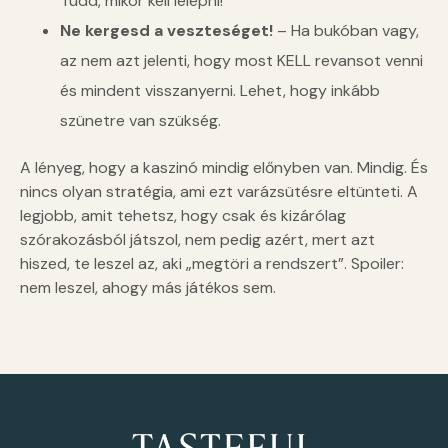
Tudd, mikor kell lelépni!
Ne kergesd a veszteséget!
– Ha bukóban vagy,
az nem azt jelenti, hogy most KELL revansot venni
és mindent visszanyerni. Lehet, hogy inkább
szünetre van szükség.
A lényeg, hogy a kaszinó mindig előnyben van. Mindig. És
nincs olyan stratégia, ami ezt varázsütésre eltünteti. A
legjobb, amit tehetsz, hogy csak és kizárólag
szórakozásból játszol, nem pedig azért, mert azt
hiszed, te leszel az, aki „megtöri a rendszert”. Spoiler:
nem leszel, ahogy más játékos sem.