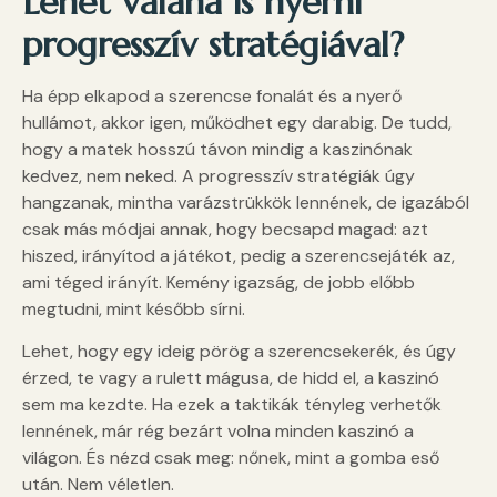
Lehet valaha is nyerni
progresszív stratégiával?
Ha épp elkapod a szerencse fonalát és a nyerő
hullámot, akkor igen, működhet egy darabig. De tudd,
hogy a matek hosszú távon mindig a kaszinónak
kedvez, nem neked. A progresszív stratégiák úgy
hangzanak, mintha varázstrükkök lennének, de igazából
csak más módjai annak, hogy becsapd magad: azt
hiszed, irányítod a játékot, pedig a szerencsejáték az,
ami téged irányít. Kemény igazság, de jobb előbb
megtudni, mint később sírni.
Lehet, hogy egy ideig pörög a szerencsekerék, és úgy
érzed, te vagy a rulett mágusa, de hidd el, a kaszinó
sem ma kezdte. Ha ezek a taktikák tényleg verhetők
lennének, már rég bezárt volna minden kaszinó a
világon. És nézd csak meg: nőnek, mint a gomba eső
után. Nem véletlen.