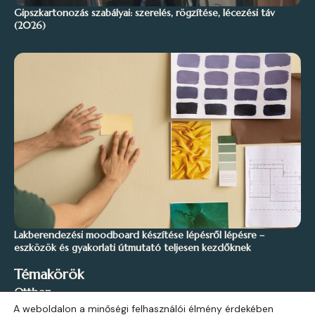
Gipszkartonozás szabályai: szerelés, rögzítése, lécezési táv
(2026)
Lakberendezési moodboard készítése lépésről lépésre –
eszközök és gyakorlati útmutató teljesen kezdőknek
Témakörök
Otthon
A weboldalon a minőségi felhasználói élmény érdekében
Stílus és Inspiráció