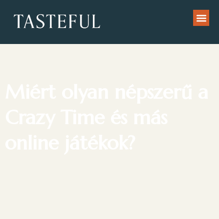
Miért olyan népszerű a
Crazy Time és más
online játékok?