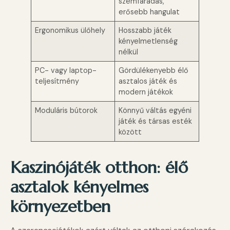
szemfáradás,
erősebb hangulat
Ergonomikus ülőhely
Hosszabb játék
kényelmetlenség
nélkül
PC- vagy laptop-
Gördülékenyebb élő
teljesítmény
asztalos játék és
modern játékok
Moduláris bútorok
Könnyű váltás egyéni
játék és társas esték
között
Kaszinójáték otthon: élő
asztalok kényelmes
környezetben