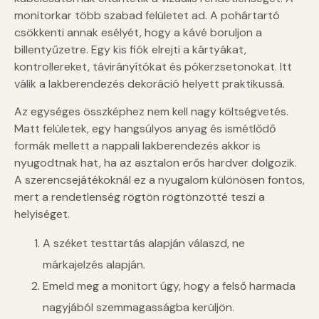
monitorkar több szabad felületet ad. A pohártartó
csökkenti annak esélyét, hogy a kávé boruljon a
billentyűzetre. Egy kis fiók elrejti a kártyákat,
kontrollereket, távirányítókat és pókerzsetonokat. Itt
válik a lakberendezés dekoráció helyett praktikussá.
Az egységes összképhez nem kell nagy költségvetés.
Matt felületek, egy hangsúlyos anyag és ismétlődő
formák mellett a nappali lakberendezés akkor is
nyugodtnak hat, ha az asztalon erős hardver dolgozik.
A szerencsejátékoknál ez a nyugalom különösen fontos,
mert a rendetlenség rögtön rögtönzötté teszi a
helyiséget.
A széket testtartás alapján válaszd, ne
márkajelzés alapján.
Emeld meg a monitort úgy, hogy a felső harmada
nagyjából szemmagasságba kerüljön.