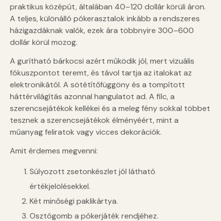
praktikus középút, általában 40–120 dollár körüli áron.
A teljes, különálló pókerasztalok inkább a rendszeres
házigazdáknak valók, ezek ára többnyire 300–600
dollár körül mozog.
A gurítható bárkocsi azért működik jól, mert vizuális
fókuszpontot teremt, és távol tartja az italokat az
elektronikától. A sötétítőfüggöny és a tompított
háttérvilágítás azonnal hangulatot ad. A filc, a
szerencsejátékok kellékei és a meleg fény sokkal többet
tesznek a szerencsejátékok élményéért, mint a
műanyag feliratok vagy vicces dekorációk.
Amit érdemes megvenni:
Súlyozott zsetonkészlet jól látható
értékjelölésekkel.
Két minőségi paklikártya.
Osztógomb a pókerjáték rendjéhez.