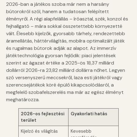
2026-ban a játékos szoba már nem a harsány
bútorokról szól, hanem a tudatosan felépített
élményről. A régi alapfelállás – íróasztal, szék, konzol és
fejhallgató – mára sokkal összetettebb környezetté
vált. Élesebb kijelzők, gyorsabb tárhely, rendezettebb
áramellátás, háttérvilágítás, mobilra optimalizált játék
és rugalmas bútorok adják az alapot. Az immerzív
játéktechnológia gyorsan fejlődik: piaci jelentések
szerint az ágazat értéke a 2025-ös 18,37 milliárd
dollárról 2026-ra 23,82 milliárd dollárra nőhet. Legyen
szó versenyszerű meccsekről, laza esti játékról vagy
szerencsejátékok köré épülő kikapcsolódásról, a
megfelelő szobafelszerelés ma már az egész élményt
meghatározza.
2026-os fejlesztési
Gyakorlati hatás
terület
Kijelző és világítás
Kevesebb