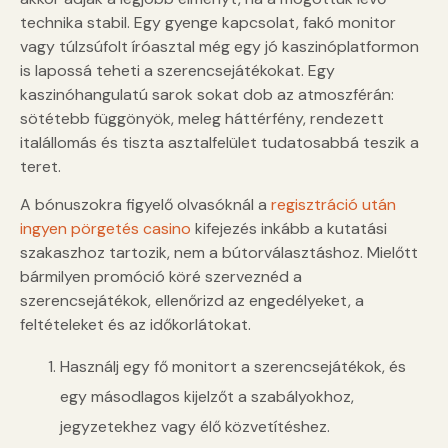
technika stabil. Egy gyenge kapcsolat, fakó monitor
vagy túlzsúfolt íróasztal még egy jó kaszinóplatformon
is lapossá teheti a szerencsejátékokat. Egy
kaszinóhangulatú sarok sokat dob az atmoszférán:
sötétebb függönyök, meleg háttérfény, rendezett
italállomás és tiszta asztalfelület tudatosabbá teszik a
teret.
A bónuszokra figyelő olvasóknál a
regisztráció után
ingyen pörgetés casino
kifejezés inkább a kutatási
szakaszhoz tartozik, nem a bútorválasztáshoz. Mielőtt
bármilyen promóció köré szerveznéd a
szerencsejátékok, ellenőrizd az engedélyeket, a
feltételeket és az időkorlátokat.
Használj egy fő monitort a szerencsejátékok, és
egy másodlagos kijelzőt a szabályokhoz,
jegyzetekhez vagy élő közvetítéshez.