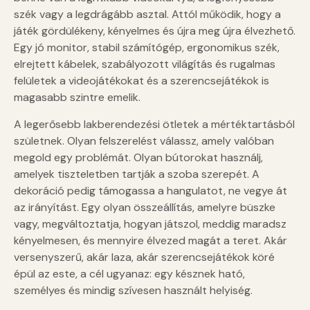
szék vagy a legdrágább asztal. Attól működik, hogy a
játék gördülékeny, kényelmes és újra meg újra élvezhető.
Egy jó monitor, stabil számítógép, ergonomikus szék,
elrejtett kábelek, szabályozott világítás és rugalmas
felületek a videojátékokat és a szerencsejátékok is
magasabb szintre emelik.
A legerősebb lakberendezési ötletek a mértéktartásból
születnek. Olyan felszerelést válassz, amely valóban
megold egy problémát. Olyan bútorokat használj,
amelyek tiszteletben tartják a szoba szerepét. A
dekoráció pedig támogassa a hangulatot, ne vegye át
az irányítást. Egy olyan összeállítás, amelyre büszke
vagy, megváltoztatja, hogyan játszol, meddig maradsz
kényelmesen, és mennyire élvezed magát a teret. Akár
versenyszerű, akár laza, akár szerencsejátékok köré
épül az este, a cél ugyanaz: egy késznek ható,
személyes és mindig szívesen használt helyiség.