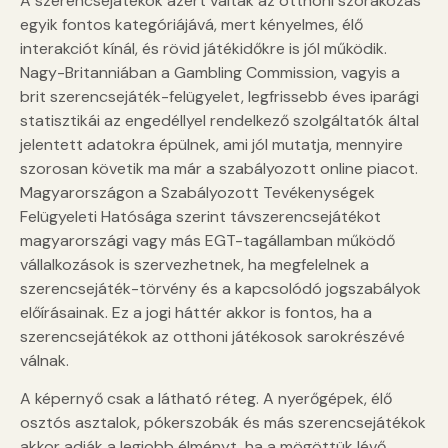
A szerencsejátékok azért váltak az otthoni szórakozás
egyik fontos kategóriájává, mert kényelmes, élő
interakciót kínál, és rövid játékidőkre is jól működik.
Nagy-Britanniában a Gambling Commission, vagyis a
brit szerencsejáték-felügyelet, legfrissebb éves iparági
statisztikái az engedéllyel rendelkező szolgáltatók által
jelentett adatokra épülnek, ami jól mutatja, mennyire
szorosan követik ma már a szabályozott online piacot.
Magyarországon a Szabályozott Tevékenységek
Felügyeleti Hatósága szerint távszerencsejátékot
magyarországi vagy más EGT-tagállamban működő
vállalkozások is szervezhetnek, ha megfelelnek a
szerencsejáték-törvény és a kapcsolódó jogszabályok
előírásainak. Ez a jogi háttér akkor is fontos, ha a
szerencsejátékok az otthoni játékosok sarokrészévé
válnak.
A képernyő csak a látható réteg. A nyerőgépek, élő
osztós asztalok, pókerszobák és más szerencsejátékok
akkor adják a legjobb élményt, ha a mögöttük lévő