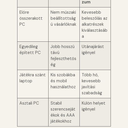
zum
Előre
Nem műszaki
Kevesebb
összerakott
beállítottság
beleszólás az
PC
ú vásárlóknak
alkatrészek
kiválasztásáb
a
Egyedileg
Jobb hosszú
Utánajárást
épített PC
távú
igényel
fejleszthetős
ég
Játékra szánt
Kis szobákba
Több hő,
laptop
és mobil
kevesebb
használathoz
javítási
szabadság
Asztali PC
Stabil
Külön helyet
szerencseját
igényel
ékok és AAA
játékokhoz