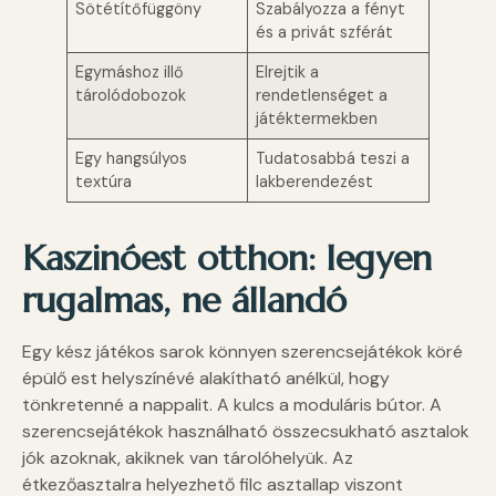
Sötétítőfüggöny
Szabályozza a fényt
és a privát szférát
Egymáshoz illő
Elrejtik a
tárolódobozok
rendetlenséget a
játéktermekben
Egy hangsúlyos
Tudatosabbá teszi a
textúra
lakberendezést
Kaszinóest otthon: legyen
rugalmas, ne állandó
Egy kész játékos sarok könnyen szerencsejátékok köré
épülő est helyszínévé alakítható anélkül, hogy
tönkretenné a nappalit. A kulcs a moduláris bútor. A
szerencsejátékok használható összecsukható asztalok
jók azoknak, akiknek van tárolóhelyük. Az
étkezőasztalra helyezhető filc asztallap viszont