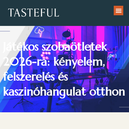
Játékos szobaötletek
2026-ra: kényelem,
felszerelés és
kaszinóhangulat otthon