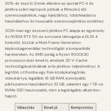
50%-át teszi ki. Ennek ellenére az asztali PC-k és
játékra szánt laptopok jobbak a filmszerű élő
szerencsejátékok, nagy kijelzőkhöz, többfeladatos
használathoz és hosszabb szerencsejátékos estékhez.
2026-ban egy észszerű játékos PC alapja az egyensúly.
Az NVIDIA RTX 50-es sorozata támogatja a DLSS 4
funkcióit, köztük a Multi Frame Generation
képkockagenerálási technológiát a kompatibilis
hardvereken. Az AMD pedig a Ryzen 9000X3D
processzorokat emeli ki, amelyek 3D V-Cache
technológiával kínálnak erős játékos-teljesítményt. A
legtöbb otthonba egy friss középkategóriás
videokártya, legalább 16 GB RAM, komolyabb
párhuzamos használathoz 32 GB, valamint egy 1 TB-os
NVMe SSD hasznosabb, mint a legdrágább alkatrész-
hajszó.
Választás
Kinek jó
Kompromiss