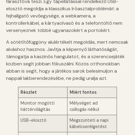
fárasztóvá teszi. Egy tápellátással rendelkező USB-
elosztó megoldja a klasszikus íróasztalproblémát: a
fejhallgató vevőegysége, a webkamera, a
kontrollerkábel, a kártyaolvasó és a telefontöltő nem
versenyeznek többé ugyanazokért a portokért.
A sötétítőfüggöny alulértékelt megoldás, mert nemcsak
alváshoz hasznos. Javítja a képernyő láthatóságát,
támogatja a kaszinós hangulatot, és a szerencsejáték
közben segít jobban fókuszálni. Közös otthonokban
abban is segít, hogy a játékos sarok belesimuljon a
nappali lakberendezésébe, ne pedig uralja azt.
Részlet
Miért fontos
Monitor mögötti
Mélységet ad
háttérvilágítás
csillogás nélkül
USB-elosztó
Megszünteti a napi
kábelcserélgetést