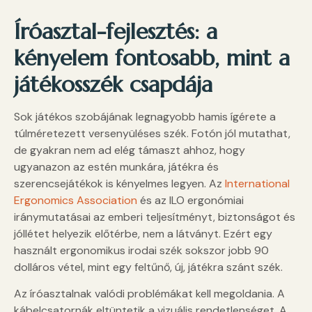
Íróasztal-fejlesztés: a
kényelem fontosabb, mint a
játékosszék csapdája
Sok játékos szobájának legnagyobb hamis ígérete a
túlméretezett versenyüléses szék. Fotón jól mutathat,
de gyakran nem ad elég támaszt ahhoz, hogy
ugyanazon az estén munkára, játékra és
szerencsejátékok is kényelmes legyen. Az
International
Ergonomics Association
és az ILO ergonómiai
iránymutatásai az emberi teljesítményt, biztonságot és
jóllétet helyezik előtérbe, nem a látványt. Ezért egy
használt ergonomikus irodai szék sokszor jobb 90
dolláros vétel, mint egy feltűnő, új, játékra szánt szék.
Az íróasztalnak valódi problémákat kell megoldania. A
kábelcsatornák eltüntetik a vizuális rendetlenséget. A