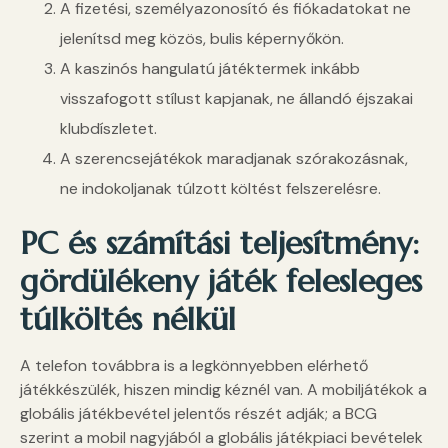
A fizetési, személyazonosító és fiókadatokat ne
jelenítsd meg közös, bulis képernyőkön.
A kaszinós hangulatú játéktermek inkább
visszafogott stílust kapjanak, ne állandó éjszakai
klubdíszletet.
A szerencsejátékok maradjanak szórakozásnak,
ne indokoljanak túlzott költést felszerelésre.
PC és számítási teljesítmény:
gördülékeny játék felesleges
túlköltés nélkül
A telefon továbbra is a legkönnyebben elérhető
játékkészülék, hiszen mindig kéznél van. A mobiljátékok a
globális játékbevétel jelentős részét adják; a BCG
szerint a mobil nagyjából a globális játékpiaci bevételek